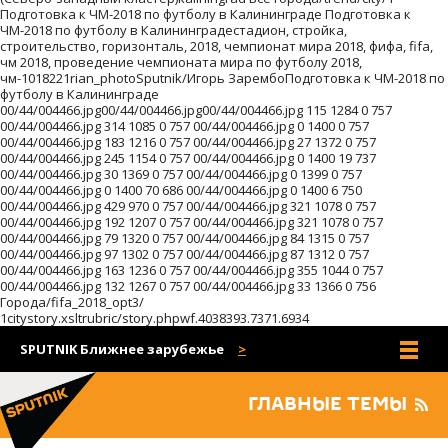
Подготовка к ЧМ-2018 по футболу в Калининграде Подготовка к
ЧМ-2018 по футболу в Калининградестадион, стройка,
строительство, горизонталь, 2018, чемпионат мира 2018, фифа, fifa,
чм 2018, проведение чемпионата мира по футболу 2018,
чм-1018221rian_photoSputnik/Игорь ЗарембоПодготовка к ЧМ-2018 по
футболу в Калининграде
00/44/004466.jpg00/44/004466.jpg00/44/004466.jpg 115 1284 0 757
00/44/004466.jpg 314 1085 0 757 00/44/004466.jpg 0 1400 0 757
00/44/004466.jpg 183 1216 0 757 00/44/004466.jpg 27 1372 0 757
00/44/004466.jpg 245 1154 0 757 00/44/004466.jpg 0 1400 19 737
00/44/004466.jpg 30 1369 0 757 00/44/004466.jpg 0 1399 0 757
00/44/004466.jpg 0 1400 70 686 00/44/004466.jpg 0 1400 6 750
00/44/004466.jpg 429 970 0 757 00/44/004466.jpg 321 1078 0 757
00/44/004466.jpg 192 1207 0 757 00/44/004466.jpg 321 1078 0 757
00/44/004466.jpg 79 1320 0 757 00/44/004466.jpg 84 1315 0 757
00/44/004466.jpg 97 1302 0 757 00/44/004466.jpg 87 1312 0 757
00/44/004466.jpg 163 1236 0 757 00/44/004466.jpg 355 1044 0 757
00/44/004466.jpg 132 1267 0 757 00/44/004466.jpg 33 1366 0 756
Города/fifa_2018_opt3/
1citystory.xsltrubric/story.phpwf.4038393.7371.6934
SPUTNIK Ближнее зарубежье
Все сайты
ГЛАВНЫЕ ТЕМЫ