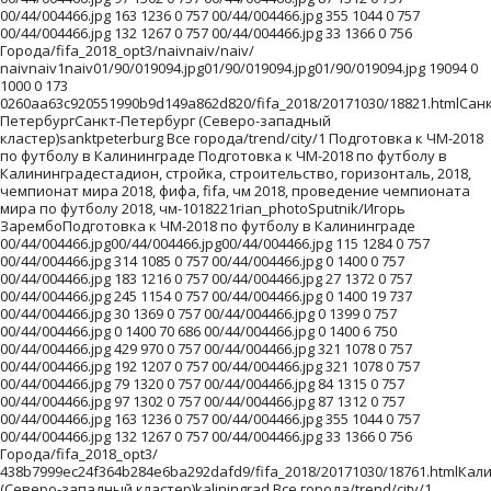
00/44/004466.jpg 163 1236 0 757 00/44/004466.jpg 355 1044 0 757
00/44/004466.jpg 132 1267 0 757 00/44/004466.jpg 33 1366 0 756
Города/fifa_2018_opt3/naivnaiv/naiv/
naivnaiv1naiv01/90/019094.jpg01/90/019094.jpg01/90/019094.jpg 19094 0
1000 0 173
0260aa63c920551990b9d149a862d820/fifa_2018/20171030/18821.htmlСанк
ПетербургСанкт-Петербург (Северо-западный
кластер)sanktpeterburg Все города/trend/city/1 Подготовка к ЧМ-2018
по футболу в Калининграде Подготовка к ЧМ-2018 по футболу в
Калининградестадион, стройка, строительство, горизонталь, 2018,
чемпионат мира 2018, фифа, fifa, чм 2018, проведение чемпионата
мира по футболу 2018, чм-1018221rian_photoSputnik/Игорь
ЗарембоПодготовка к ЧМ-2018 по футболу в Калининграде
00/44/004466.jpg00/44/004466.jpg00/44/004466.jpg 115 1284 0 757
00/44/004466.jpg 314 1085 0 757 00/44/004466.jpg 0 1400 0 757
00/44/004466.jpg 183 1216 0 757 00/44/004466.jpg 27 1372 0 757
00/44/004466.jpg 245 1154 0 757 00/44/004466.jpg 0 1400 19 737
00/44/004466.jpg 30 1369 0 757 00/44/004466.jpg 0 1399 0 757
00/44/004466.jpg 0 1400 70 686 00/44/004466.jpg 0 1400 6 750
00/44/004466.jpg 429 970 0 757 00/44/004466.jpg 321 1078 0 757
00/44/004466.jpg 192 1207 0 757 00/44/004466.jpg 321 1078 0 757
00/44/004466.jpg 79 1320 0 757 00/44/004466.jpg 84 1315 0 757
00/44/004466.jpg 97 1302 0 757 00/44/004466.jpg 87 1312 0 757
00/44/004466.jpg 163 1236 0 757 00/44/004466.jpg 355 1044 0 757
00/44/004466.jpg 132 1267 0 757 00/44/004466.jpg 33 1366 0 756
Города/fifa_2018_opt3/
438b7999ec24f364b284e6ba292dafd9/fifa_2018/20171030/18761.htmlКа
(Северо-западный кластер)kaliningrad Все города/trend/city/1