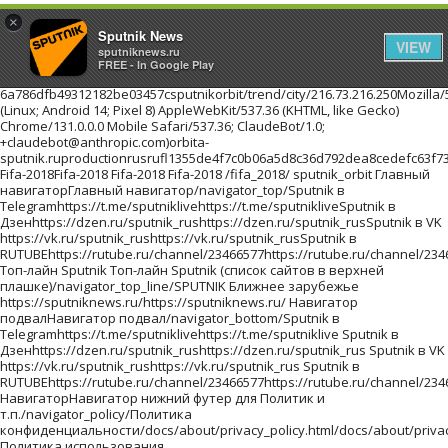
×
Sputnik News
VIEW
sputniknews.ru
FREE - In Google Play
6a786dfb49312182be03457csputnikorbit/trend/city/216.73.216.250Mozilla/5.0 (Linux; Android 14; Pixel 8) AppleWebKit/537.36 (KHTML, like Gecko) Chrome/131.0.0.0 Mobile Safari/537.36; ClaudeBot/1.0; +claudebot@anthropic.com)orbita-sputnik.ruproductionrusrufl1355de4f7c0b06a5d8c36d792dea8cedefc63f73b6bb0eb31//images/https://id.sputniknews.com/images/orbit/110001000030000https://cm.sputniknews.com/chatf4uoHwgT3L1productionhttps://sputniknews.ru.sputniknews.ru4419376 Fifa-2018Fifa-2018 Fifa-2018 Fifa-2018 /fifa_2018/ sputnik_orbit Главный навигаторГлавный навигатор/navigator_top/Sputnik в Telegramhttps://t.me/sputniklivehttps://t.me/sputnikliveSputnik в Дзенhttps://dzen.ru/sputnik_rushttps://dzen.ru/sputnik_rusSputnik в VK https://vk.ru/sputnik_rushttps://vk.ru/sputnik_rusSputnik в RUTUBEhttps://rutube.ru/channel/23466577https://rutube.ru/channel/23466577 Топ-лайн Sputnik Топ-лайн Sputnik (список сайтов в верхней плашке)/navigator_top_line/SPUTNIK Ближнее зарубежье https://sputniknews.ru/https://sputniknews.ru/ Навигатор подвалНавигатор подвал/navigator_bottom/Sputnik в Telegramhttps://t.me/sputniklivehttps://t.me/sputniklive Sputnik в Дзенhttps://dzen.ru/sputnik_rushttps://dzen.ru/sputnik_rus Sputnik в VK https://vk.ru/sputnik_rushttps://vk.ru/sputnik_rus Sputnik в RUTUBEhttps://rutube.ru/channel/23466577https://rutube.ru/channel/23466577 НавигаторНавигатор нижний футер для Политик и т.п./navigator_policy/Политика конфиденциальности/docs/about/privacy_policy.html/docs/about/privacy_policy.html Политика использования Cookie/docs/about/cookie_policy.html/docs/about/cookie_policy.html Правила применения рекомендательных технологий/docs/about/privacy_policy.html#privacy_policy/docs/about/privacy_policy.html#privacy_policy архивlist_kw1 * list_kw2 * list_kw3/archive/Ты супер! Второй сезон!940551c8665e4018b624a988fd22d95f/projects/20180215/19023.htmlТы супер! Второй сезон!Ты супер! Второй сезон!Ты супер! Второй сезон!ty-super-vtorojj-sezon Ты супер! Второй сезон! ПроектыПроекты/projects/Самую многочисленную группу женщин и детей, спасенных из горячих точек Ближнего Востока, доставят в субботу в Грозный спецрейсом из сирийского Хмеймима, сообщила РИА Новости в пятницу член СПЧ при главе Чечни Хеда Саратова.a7aafa959366b1536e13dc09b87a052e/wfys_2017/20171020/18042.htmlПервый рейс из Сирии доставит в Грозный группу спасенных женщин и детейСамую многочисленную группу женщин и детей, спасенных из горячих точек Ближнего Востока, доставят в субботу в Грозный спецрейсом из сирийского Хмеймима, сообщила РИА Новости в пятницу член СПЧ при главе Чечни Хеда Саратова.pervyjj-rejjs-iz-sirii-dostavit-v-groznyjj-gruppu-spasennykh-zhenshhin-i-detejj WFYS-2017WFYS-2017/wfys_2017/Мужчина с ножом напал на посетителей торгового центра на юго-востоке Польши, сообщает радиостанция RFM FM. Один человек погиб, еще восемь получили ранения.2b27cdb07bc2eb7a71c2b953f1777c13/wfys_2017/20171020/18035.htmlВ Польше мужчина с ножом напал на посетителей торгового центраМужчина с ножом напал на посетителей торгового центра на юго-востоке Польши, сообщает радиостанция RFM FM. Один человек погиб, еще восемь получили ранения.v-polshe-muzhchina-s-nozhom-napal-na-posetitelejj-torgovogo-centra WFYS-2017WFYS-2017/wfys_2017/Около тысячи гостей приглашены на премьеру "Матильды" в Петербурге, которая состоится 23 октября в Мариинском театре, сообщил РИА Новости представитель организатора кинопоказа.e207a4eb8e2cc1ed90f6dace8bc7f266/wfys_2017/20171020/18029.htmlНа премьеру "Матильды" в Петербурге приглашены около тысячи гостейОколо тысячи гостей приглашены на премьеру "Матильды" в Петербурге, которая состоится 23 октября в Мариинском театре, сообщил РИА Новости представитель организатора кинопоказа.na-premeru-matildy-v-peterburge-priglasheny-okolo-tysjachi-gostejj WFYS-2017WFYS-2017/wfys_2017/Правительство Испании на заседании в предстоящую субботу намерено применить статью 155 Конституции страны, предполагающую возможность приостановки автономного статуса Каталонии, заявил испанский премьер Мариано Рахой на пресс-конференции в Брюсселе.67e8a19faa971a455b368320404caeaf/wfys_2017/20171020/18024.htmlМадрид в субботу применит статью Конституции, лишающую Каталонию автономииПравительство Испании на заседании в предстоящую субботу намерено применить статью 155 Конституции страны, предполагающую возможность приостановки автономного статуса Каталонии, заявил испанский премьер Мариано Рахой на пресс-конференции в Брюсселе.madrid-v-subbotu-primenit-statju-konstitucii-lishajushhuju-kataloniju-avtonomii WFYS-2017WFYS-2017/wfys_2017/ архивlist_kw1 * list_kw2 * list_kw3/archive/ <!--В head сайта один раз подключите библиотеку--> <script src="https://yastatic.net/pcode/adfox/loader.js" crossorigin="anonymous"></script> <!--AdFox START--> <!--riaru--> <!--Площадка: orbita-sputnik.ru / * / *--> <!--Тип баннера: 1000x--> <!--Расположение: 55001_orbita-sputnik.ru_bn1--> <div id="adfox_14976088074735673"></div> <script> window.Ya.adfoxCode.create({ ownerId: 249922, containerId: 'adfox_14976088074735673', params: { pp: 'kpg', ps: 'cmwc', p2: 'fliq', puid1: '' } }); </script> <!--AdFox START--> <!--riaru--> <!--Площадка: orbita-sputnik.ru / * / *--> <!--Тип баннера: 1000x--> <!--Расположение: 55002_bn2--> <div id="adfox_149760898208993054"></div> <script> window.Ya.adfoxCode.create({ ownerId: 249922, containerId: 'adfox_149760898208993054', params: { pp: 'kph', ps: 'cmwc', p2: 'fliq', puid1: '' } }); </script> <!--AdFox START--> <!--riaru--> <!--Площадка: orbita-sputnik.ru / * / *--> <!--Тип баннера: 1000x--> <!--Расположение: 55003_bn3--> <div id="adfox_149760905039733471"></div> <script> window.Ya.adfoxCode.create({ ownerId: 249922, containerId: 'adfox_149760905039733471', params: { pp: 'kpi', ps: 'cmwc', p2: 'fliq', puid1: '' } }); </script> <!--AdFox START--> <!--riaru--> <!--Площадка: orbita-sputnik.ru / * / *--> <!--Тип баннера: 1000x--> <!--Расположение: 55004_bn4--> <div id="adfox_149760909413214648"></div> <script> window.Ya.adfoxCode.create({ ownerId: 249922, containerId: 'adfox_149760909413214648', params: { pp: 'kpj', ps: 'cmwc', p2: 'fliq', puid1: '' } }); </script><!--В head сайта один раз подключите библиотеку--> <script src="https://yastatic.net/pcode/adfox/loader.js" crossorigin="anonymous"></script> <!--AdFox START--> <!--riaru--> <!--Площадка: orbita-sputnik.ru / * / *--> <!--Тип баннера: 300x--> <!--Расположение: 55005_bn5--> <div id="adfox_149760913936336539"></div> <script> window.Ya.adfoxCode.create({ ownerId: 249922, containerId: 'adfox_149760913936336539', params: { pp: 'kpk', ps: 'cmwc', p2: 'flng', puid1: '' } }); </script> <br> <!--AdFox START--> <!--riaru--> <!--Площадка: orbita-sputnik.ru / * / *--> <!--Тип баннера: 300x--> <!--Расположение: 55008_bn8--> <div id="adfox_149788621877875597"></div> <script> window.Ya.adfoxCode.create({ ownerId: 249922, containerId: 'adfox_149788621877875597', params: { pp: 'kpv', ps: 'cmwc', p2: 'flng', puid1: '' } }); </script> <!--AdFox START--> <!--riaru--> <!--Площадка: orbita-sputnik.ru / * / *--> <!--Тип баннера: 300x--> <!--Расположение: 55006_bn6--> <div id="adfox_149760920670438387"></div> <script> window.Ya.adfoxCode.create({ ownerId: 249922, containerId: 'adfox_149760920670438387', params: { pp: 'kpl', ps: 'cmwc', p2: 'flng', puid1: '' } }); </script> <br> <!--AdFox START--> <!--riaru--> <!--Площадка: orbita-sputnik.ru / * / *--> <!--Тип баннера: 300x--> <!--Расположение: 55009_bn9--> <div id="adfox_149788629099157512"></div> <script> window.Ya.adfoxCode.create({ ownerId: 249922, containerId: 'adfox_149788629099157512', params: { pp: 'kpw', ps: 'cmwc', p2: 'flng', puid1: '' } }); </script> Навигатор Fifa-2018Навигатор Fifa-2018 (спецпроект)/navigator_special_fifa_2018/БилетыБилеты Билеты Билеты /tickets/ СтадионыСтадионы Стадионы Стадионы /stadiums/ История## sputnik_ososhttps://sputnik-ossetia.ruhttps://cdnn1.img.sputnik-ossetia.ru/img/07ea/08/09/40454403_0:0:1280:720_405x0_80_0_0_0bcca5dc4e406f2cb376b48bbffc78b0.jpg21d8976f5a1d5dfaa225bd6e99d96745/20260809/armiya-rossii-osvobodila-vasyutinskoe-i-toretskoe-v-dnr-soobschilo-minoborony-40454569.htmlАрмия России освободила Васютинское и Торецкое в ДНРarmija-rossii-osvobodila-vasjutinskoe-i-toreckoe-v-dnrarmiya-rossii-osvobodila-vasyutinskoe-i-toretskoe-v-dnr-soobschilo