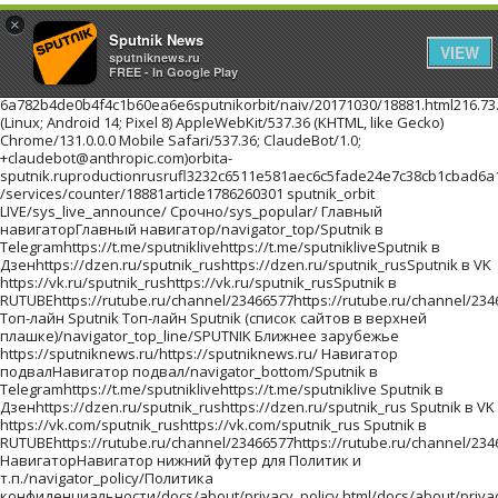
×
Sputnik News
VIEW
sputniknews.ru
FREE - In Google Play
6a782b4de0b4f4c1b60ea6e6sputnikorbit/naiv/20171030/18881.html216.73.217.55Mozilla/5.0 (Linux; Android 14; Pixel 8) AppleWebKit/537.36 (KHTML, like Gecko) Chrome/131.0.0.0 Mobile Safari/537.36; ClaudeBot/1.0; +claudebot@anthropic.com)orbita-sputnik.ruproductionrusrufl3232c6511e581aec6c5fade24e7c38cb1cbad6a1aa46d495201710301//images/https://id.sputniknews.com/images/orbit/110001000030000https://cm.sputniknews.com/chatf4uoHwgT3L1productionhttps://sputniknews.ru.sputniknews.ru4419376 /services/counter/18881article1786260301 sputnik_orbit LIVE/sys_live_announce/ Срочно/sys_popular/ Главный навигаторГлавный навигатор/navigator_top/Sputnik в Telegramhttps://t.me/sputniklivehttps://t.me/sputnikliveSputnik в Дзенhttps://dzen.ru/sputnik_rushttps://dzen.ru/sputnik_rusSputnik в VK https://vk.ru/sputnik_rushttps://vk.ru/sputnik_rusSputnik в RUTUBEhttps://rutube.ru/channel/23466577https://rutube.ru/channel/23466577 Топ-лайн Sputnik Топ-лайн Sputnik (список сайтов в верхней плашке)/navigator_top_line/SPUTNIK Ближнее зарубежье https://sputniknews.ru/https://sputniknews.ru/ Навигатор подвалНавигатор подвал/navigator_bottom/Sputnik в Telegramhttps://t.me/sputniklivehttps://t.me/sputniklive Sputnik в Дзенhttps://dzen.ru/sputnik_rushttps://dzen.ru/sputnik_rus Sputnik в VK https://vk.com/sputnik_rushttps://vk.com/sputnik_rus Sputnik в RUTUBEhttps://rutube.ru/channel/23466577https://rutube.ru/channel/23466577 НавигаторНавигатор нижний футер для Политик и т.п./navigator_policy/Политика конфиденциальности/docs/about/privacy_policy.html/docs/about/privacy_policy.html Политика использования Cookie/docs/about/cookie_policy.html/docs/about/cookie_policy.html Правила применения рекомендательных технологий/docs/about/privacy_policy.html#privacy_policy/docs/about/privacy_policy.html#privacy_policy архивlist_kw1 * list_kw2 * list_kw3/archive/Ты супер! Второй сезон!940551c8665e4018b624a988fd22d95f/projects/20180215/19023.htmlТы супер! Второй сезон!Ты супер! Второй сезон!Ты супер! Второй сезон!ty-super-vtorojj-sezon Ты супер! Второй сезон! ПроектыПроекты/projects/Самую многочисленную группу женщин и детей, спасенных из горячих точек Ближнего Востока, доставят в субботу в Грозный спецрейсом из сирийского Хмеймима, сообщила РИА Новости в пятницу член СПЧ при главе Чечни Хеда Саратова.a7aafa959366b1536e13dc09b87a052e/wfys_2017/20171020/18042.htmlПервый рейс из Сирии доставит в Грозный группу спасенных женщин и детейСамую многочисленную группу женщин и детей, спасенных из горячих точек Ближнего Востока, доставят в субботу в Грозный спецрейсом из сирийского Хмеймима, сообщила РИА Новости в пятницу член СПЧ при главе Чечни Хеда Саратова.pervyjj-rejjs-iz-sirii-dostavit-v-groznyjj-gruppu-spasennykh-zhenshhin-i-detejj WFYS-2017WFYS-2017/wfys_2017/Мужчина с ножом напал на посетителей торгового центра на юго-востоке Польши, сообщает радиостанция RFM FM. Один человек погиб, еще восемь получили ранения.2b27cdb07bc2eb7a71c2b953f1777c13/wfys_2017/20171020/18035.htmlВ Польше мужчина с ножом напал на посетителей торгового центраМужчина с ножом напал на посетителей торгового центра на юго-востоке Польши, сообщает радиостанция RFM FM. Один человек погиб, еще восемь получили ранения.v-polshe-muzhchina-s-nozhom-napal-na-posetitelejj-torgovogo-centra WFYS-2017WFYS-2017/wfys_2017/Около тысячи гостей приглашены на премьеру "Матильды" в Петербурге, которая состоится 23 октября в Мариинском театре, сообщил РИА Новости представитель организатора кинопоказа.e207a4eb8e2cc1ed90f6dace8bc7f266/wfys_2017/20171020/18029.htmlНа премьеру "Матильды" в Петербурге приглашены около тысячи гостейОколо тысячи гостей приглашены на премьеру "Матильды" в Петербурге, которая состоится 23 октября в Мариинском театре, сообщил РИА Новости представитель организатора кинопоказа.na-premeru-matildy-v-peterburge-priglasheny-okolo-tysjachi-gostejj WFYS-2017WFYS-2017/wfys_2017/Правительство Испании на заседании в предстоящую субботу намерено применить статью 155 Конституции страны, предполагающую возможность приостановки автономного статуса Каталонии, заявил испанский премьер Мариано Рахой на пресс-конференции в Брюсселе.67e8a19faa971a455b368320404caeaf/wfys_2017/20171020/18024.htmlМадрид в субботу применит статью Конституции, лишающую Каталонию автономииПравительство Испании на заседании в предстоящую субботу намерено применить статью 155 Конституции страны, предполагающую возможность приостановки автономного статуса Каталонии, заявил испанский премьер Мариано Рахой на пресс-конференции в Брюсселе.madrid-v-subbotu-primenit-statju-konstitucii-lishajushhuju-kataloniju-avtonomii WFYS-2017WFYS-2017/wfys_2017/ архивlist_kw1 * list_kw2 * list_kw3/archive/ Инфографика/sys_infographics/b059c3cfb8f6f2a2bded5da6f13eaae2/20210401/obrazovanie-lidery-strany-byvshee-ussr-1033117848.htmlОбразование лидеров стран бывшего СССРОпыт президента далеко не исчерпывается его образованием, но все же это важный фактор становления личности. Где учились лидеры стран бывшего СССР - в инфографикеobrazovanie-liderov-stran-byvshego-sssrobrazovanie-lidery-strany-byvshee-ussr0/20210401/obrazovanie-lidery-strany-byvshee-ussr-1033117848.htmlИнфографикаНовости и события Таджикистана в формате инфографика/infographics/truetruetrueИнфографикаСмотрите инфографики об актуальных событиях в России, Таджикистане и мире на сайте Sputnik ТаджикистанИнфографикаГде учились лидеры стран бывшего СССРГде учились лидеры стран бывшего СССРИнфографика1034271979sputnik_infographicsSputnik/c79d9d/07e5/04/01/1033116733.png099801497/07e5/04/01/1033116733.png09984631212/07e5/04/01/1033116733.png099810701236/07e5/04/01/1033116733.png09989871320/07e5/04/01/1033116733.png09989041403/07e5/04/01/1033116733.png09988211486/07e5/04/01/1033116733.png09989541353/07e5/04/01/1033116733.png09988731434/07e5/04/01/1033116733.png09986541652/07e5/04/01/1033116733.png099802307/07e5/04/01/1033116733.png/07e5/04/01/1033116733.png/07e5/04/01/1033116733.png/07e5/04/01/1033116733.png0998362971/07e5/04/01/1033116733.png0998390943/07e5/04/01/1033116733.png0998334999/07e5/04/01/1033116733.png09982941039/07e5/04/01/1033116733.png09983101023/07e5/04/01/1033116733.png09981681166/07e5/04/01/1033116733.png0998344989/07e5/04/01/1033116733.png0998411922/07e5/04/01/1033116733.png099801395/07e5/04/01/1033116733.png09981771156/07e5/04/01/1033116733.png0998384949/07e5/04/01/1033116733.png0998359974/07e5/04/01/1033116733.png09981181215/07e5/04/01/1033116733.png0998353980/07e5/04/01/1033116733.png01000396937/07e5/04/01/1033116733.png09983151018/07e5/04/01/1033116733.png0998358975/07e5/04/01/1033116733.png09982921041/07e5/04/01/1033116733.png09983011032/07e5/04/01/1033116733.png09982511082/07e5/04/01/1033116733.png01036373961/07e5/04/01/1033116733.png09983101023/07e5/04/01/1033116733.png012003291004/07e5/04/01/1033116733.png09981681166/07e5/04/01/1033116733.png0998401932/07e5/04/01/1033116733.png01000447887/07e5/04/01/1033116733.png0998386947 Видеоhttps://tj.sputniknews.ru/video/https://tj.sputniknews.ru/video/ Фотоленты/sys_photo/abee0543fb5a22545ed4f47ad4daab24/20210405/foto-katoliki-easter-2021-1033135838.htmlПасха в маске: католики со всего мира отметили христианский праздник - фотоПоследователи Евангелическо-лютеранской и Римско-католической церквей отметили Пасху, или Воскресение Христовоpaskha-v-maske-katoliki-so-vsego-mira-otmetili-khristianskijj-prazdnik--fotofoto-katoliki-easter-2021/20210405/foto-katoliki-easter-2021-1033135838.htmlФотоФото: последние новости Таджикистана и мира в фотографиях/photo/truetruetrueФотофото фотография снимок кадр Самые интересные и яркие фотографии с места событий - смотрите на сайте Sputnik ТаджикистанФотоВерующая на воскресной пасхальной службе в Шри-Ланке католики Пасха праздник рели