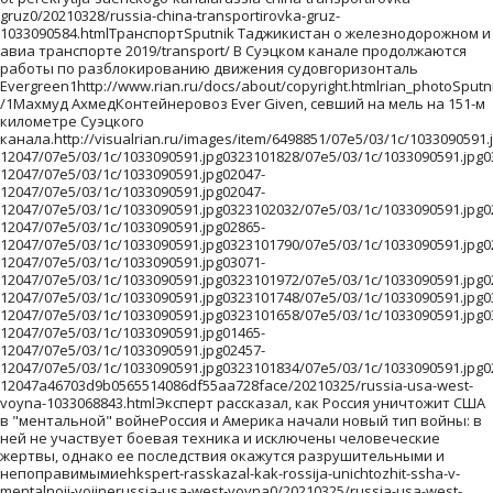
Ever Given, севший на мель на 151-м километре Суэцкого канала.http://visualrian.ru/images/item/6498851/07e5/03/1c/1033090591.jpg032317671306/07e5/03/1c/1033090591.jpg0136502047/07e5/03/1c/1033090591.jpg032314981575/07e5/03/1c/1033090591.jpg032312291845/07e5/03/1c/1033090591.jpg0307102047/07e5/03/1c/1033090591.jpg032313911683/07e5/03/1c/1033090591.jpg032311281945/07e5/03/1c/1033090591.jpg0272902047/07e5/03/1c/1033090591.jpg0204702047/07e5/03/1c/1033090591.jpg0323102047/07e5/03/1c/1033090591.jpg/07e5/03/1c/1033090591.jpg/07e5/03/1c/1033090591.jpg/07e5/03/1c/1033090591.jpg02791-12047/07e5/03/1c/1033090591.jpg0323101828/07e5/03/1c/1033090591.jpg0323101818/07e5/03/1c/1033090591.jpg01861-12047/07e5/03/1c/1033090591.jpg02047-12047/07e5/03/1c/1033090591.jpg02047-12047/07e5/03/1c/1033090591.jpg0323102032/07e5/03/1c/1033090591.jpg02087-12047/07e5/03/1c/1033090591.jpg02865-12047/07e5/03/1c/1033090591.jpg0323101790/07e5/03/1c/1033090591.jpg02743-12047/07e5/03/1c/1033090591.jpg03071-12047/07e5/03/1c/1033090591.jpg0323101972/07e5/03/1c/1033090591.jpg02903-12047/07e5/03/1c/1033090591.jpg0323101748/07e5/03/1c/1033090591.jpg03163-12047/07e5/03/1c/1033090591.jpg0323101658/07e5/03/1c/1033090591.jpg0323101998/07e5/03/1c/1033090591.jpg0323101720/07e5/03/1c/1033090591.jpg0323101990/07e5/03/1c/1033090591.jpg0323111422/07e5/03/1c/1033090591.jpg0323101818/07e5/03/1c/1033090591.jpg02865-12047/07e5/03/1c/1033090591.jpg01465-12047/07e5/03/1c/1033090591.jpg02457-12047/07e5/03/1c/1033090591.jpg0323101834/07e5/03/1c/1033090591.jpg02729-12047a46703d9b0565514086df55aa728face/20210325/russia-usa-west-voyna-1033068843.htmlЭксперт рассказал, как Россия уничтожит США в "ментальной" войнеРоссия и Америка начали новый тип войны: в ней не участвует боевая техника и исключены человеческие жертвы, однако ее последствия окажутся разрушительными и непоправимымиehkspert-rasskazal-kak-rossija-unichtozhit-ssha-v-mentalnojj-vojjnerussia-usa-west-voyna0/20210325/russia-usa-west-voyna-1033068843.htmlАрмия и вооружениеПоследние новости армии и обороны России и других стран мира/army/truetruetrueАрмия и вооружениеармия ВПК ОПК ВМФ Россия РФ военная техника подлодка подводная лодка бронетранспортер военные учения ядерное оружие офицеры капитан прапорщик сержант генерал майор лейтенант ефрейтор полковник подполковник сухопутные войска воздушно-космические войска ВКС военно-морской флот вооруженные силы министерство обороны ВС Минобороны Генеральный штаб Генштаб военно-промышленный комплекс оборонно-промышленный комплек ростех комплекс полк в/ч военнослужащий военный солдат воинская часть с ракета танк пистолет оружие миномет автоматПоследние новости об армии в России и мире, подробности развития военной промышленности на ленте Spunik ТаджикистанАрмия и вооружениеВоеннослужащий мотострелкового полка Таманской дивизии на одном из полигонов Западного военного округа в Подмосковье во время ученийТаманская дивизия учения военнослужащий военный солдат армия стрелок полигон дым огонь флтамуч1http://www.rian.ru/docs/about/copyright.htmlrian_photoSputnik /1Alexey FilippovВоеннослужащий мотострелкового полка Таманской дивизии на одном из полигонов Западного военного округа в Подмосковье.http://visualrian.ru/images/item/6281937103154/61/1031546184.jpg0307210561568103154/61/1031546184.jpg1225259002048103154/61/1031546184.jpg030728001824103154/61/1031546184.jpg030725122048103154/61/1031546184.jpg0307202048103154/61/1031546184.jpg030726981927103154/61/1031546184.jpg030723202048103154/61/1031546184.jpg341307202048103154/61/1031546184.jpg884293202048103154/61/1031546184.jpg0307202048103154/61/1031546184.jpg37014026052048103154/61/1031546184.jpg29215856252048103154/61/1031546184.jpg28216157402048103154/61/1031546184.jpg27621376832048103154/61/1031546184.jpg26423597312048103154/61/1031546184.jpg3524527412048103154/61/1031546184.jpg0290402048103154/61/1031546184.jpg030724142048103154/61/1031546184.jpg030721502048103154/61/1031546184.jpg03072602048103154/61/1031546184.jpg030721582048103154/61/1031546184.jpg0307202048103154/61/1031546184.jpg030726962048103154/61/1031546184.jpg030723202048103154/61/1031546184.jpg030723102048103154/61/1031546184.jpg0204802048103154/61/1031546184.jpg030721742048103154/61/1031546184.jpg030723482048103154/61/1031546184.jpg030724722048103154/61/1031546184.jpg0245802048103154/61/1031546184.jpg0204802048103154/61/1031546184.jpg0274402048103154/61/1031546184.jpg103154/61/1031546184.jpg103154/61/1031546184.jpg Самое интересное/sys_block_1/5a0c7c6e20e1604431f6c494c42e4218/20210331/russia-tajikistan-novye-zakony-2021-1033102851.htmlЧто изменилось для мигрантов в России: новые законы и правила - 2021Пока были закрыты границы и приостановлено сообщение с Таджикистаном, многое в России изменилось. Краткая сводка новых законов за год - в материале Sputnik Таджикистанchto-izmenilos-dlja-migrantov-v-rossii-novye-zakony-i-pravila--2021russia-tajikistan-novye-zakony-20210/20210331/russia-tajikistan-novye-zakony-2021-1033102851.htmlМиграцияПереехать из Таджикистана в Россию: как получить гражданство последние новости/migration/falseПассажир предъявляет свой паспорт сотруднику в аэропорту Гатвик, Великобританияфлновыеавиа Великобритания Гатвик аэропорт коронавирус пассажир паспорт паспортный контроль2https://tj.sputniknews.ru/docs/reuters.htmlreuters_photoREUTERS\Peter CziborraA passenger shows his passport to a staff member at Gatwick Airport, amid the coronavirus disease (COVID-19) outbreak, in Gatwick, Britain June 15, 2020. DO NOT USE! // НЕ ИСПОЛЬЗОВАТЬ! Действие договора с REUTERS прекращено103144/41/1031444148.jpg031577611287103144/41/1031444148.jpg895226002048103144/41/1031444148.jpg031574981550103144/41/1031444148.jpg031572351813103144/41/1031444148.jpg42311402048103144/41/1031444148.jpg031573931655103144/41/1031444148.jpg031571371912103144/41/1031444148.jpg212294302048103144/41/1031444148.jpg554260202048103144/41/1031444148.jpg0315602048103144/41/1031444148.jpg81825973042048103144/41/1031444148.jpg48827393972048103144/41/1031444148.jpg37729354402048103144/41/1031444148.jpg031563402048103144/41/1031444148.jpg57296102048103144/41/1031444148.jpg031562722048103144/41/1031444148.jpg0315662048103144/41/1031444148.jpg03156982048103144/41/1031444148.jpg031562642048103144/41/1031444148.jpg031563632041103144/41/1031444148.jpg031561062048103144/41/1031444148.jpg031563932011103144/41/1031444148.jpg0307202048103144/41/1031444148.jpg031561222048103144/41/1031444148.jpg031565081896103144/41/1031444148.jpg031563002048103144/41/1031444148.jpg485253302048103144/41/1031444148.jpg280273802048103144/41/1031444148.jpg485253302048103144/41/1031444148.jpg103144/41/1031444148.jpg103144/41/1031444148.jpg103144/41/1031444148.jpg26619132362048103144/41/1031444148.jpg47216593902048103144/41/1031444148.jpg3802003416162876f88feae768d4e3e3d8843e41c0c4aa/20210331/hill-usa-kritika-napadki-putin-biden-1033105920.htmlThe Hill: в США раскритиковали Байдена за нападки на ПутинаПрезидент США Джо Байден должен перейти к конструктивным двухсторонним переговорам с российским лидером Владимиром Путиным--v-ssha-raskritikovali-bajjdena-za-napadki-na-putinahill-usa-kritika-napadki-putin-biden0/20210331/hill-usa-kritika-napadki-putin-biden-1033105920.htmlПолитикаТаджикистан: внешняя и внутренняя политика 2019/politics/falseПрезидент США Джо БайденПрезидент США Джо Байден203808306afpAFP 2023/CHIP SOMODEVILLAWASHINGTON, DC - MARCH 24: U.S. President Joe Biden delivers remarks during an Equal Pay Day event in the South Court Auditorium in the Eisenhower Executive Office Building on March 24, 2021 in Washington, DC. Highlighting the gender pay gap, Equal Pay Day raises awareness that women in the United States earned $0.82 for every dollar men earned in 2019, according to the National Committee on Pay Equity. Chip Somodevilla/Getty Images/AFP (Photo by CHIP SOMODEVILLA / GETTY IMAGES NORTH AMERICA / Getty Images via AFP)Можно использовать до: 24.04.2021 **** Загружена: 25.03.2021/07e5/03/19/1033071487.jpg03071234746/07e5/03/19/1033071487.jpg1023238802048/07e5/03/19/1033071487.jpg0307101024/07e5/03/19/1033071487.jpg0307101536/07e5/03/19/1033071487.jpg0307102048/07e5/03/19/1033071487.jpg0307101228/07e5/03/19/1033071487.jpg0307101728/07e5/03/19/1033071487.jpg340307102048/07e5/03/19/1033071487.jpg682273002048/07e5/03/19/1033071487.jpg0307102048/07e5/03/19/1033071487.jpg/07e5/03/19/1033071487.jpg/07e5/03/19/1033071487.jpg/07e5/03/19/1033071487.jpg1160302102048/07e5/03/19/1033071487.jpg0307101874/07e5/03/19/1033071487.jpg1358282302048/07e5/03/19/1033071487.jpg0307101736/07e5/03/19/1033071487.jpg1023307102048/07e5/03/19/1033071487.jpg1023307102048/07e5/03/19/1033071487.jpg0307101700/07e5/03/19/1033071487.jpg0307101930/07e5/03/19/1033071487.jpg278307102048/07e5/03/19/1033071487.jpg204307102048/07e5/03/19/1033071487.jpg0307101898/07e5/03/19/1033071487.jpg0307101890/07e5/03/19/1033071487.jpg982307102048/07e5/03/19/1033071487.jpg0307101574/07e5/03/19/1033071487.jpg328307102048/07e5/03/19/1033071487.jpg0307101988/07e5/03/19/1033071487.jpg03071351387/07e5/03/19/1033071487.jpg0307102048/07e5/03/19/1033071487.jpg0307101728/07e5/03/19/1033071487.jpg168307102048/07e5/03/19/1033071487.jpg0307101662/07e5/03/19/1033071487.jpg0307101634/07e5/03/19/1033071487.jpg204307102048/07e5/03/19/1033071487.jpg0307101728/07e5/03/19/1033071487.jpg0307101744/07e5/03/19/1033071487.jpg340307102048/07e5/03/19/1033071487.jpg614307102048f18f90a77eefa690d21442f1011fc3b6/20210318/biden-japan-vyskazyvanie-putin-1033024414.html"Байден выжил из ума": в Японии отреагировали на высказывания о ПутинеВ Японии критически отнеслись к словам президента США Джо Байдена о лидере России Владимире Путине bajjden-vyzhil-iz-uma-v-japonii-otreagirovali-na-vyskazyvanija-o-putinebiden-japan-vyskazyvanie-putinБайден выжил из ума: реакция Японии на оскорбление Путина0000000000/20210318/biden-japan-vyskazyvanie-putin-1033024414.htmlПолитикаТаджикистан: внешняя и внутренняя политика 2019/politics/falseПрезидент США Джо БайденПрезидент США Джо Байденяпония флаг 20