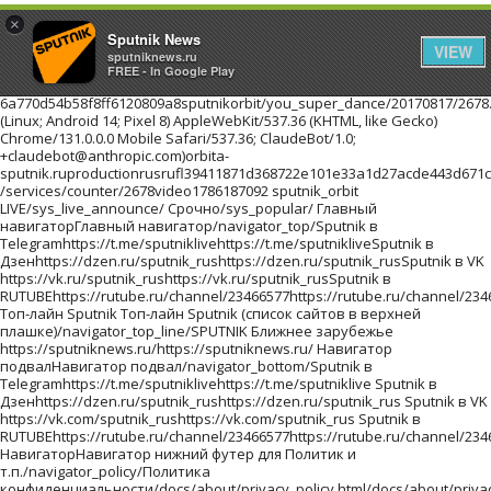
×
Sputnik News
VIEW
sputniknews.ru
FREE - In Google Play
6a770d54b58f8ff6120809a8sputnikorbit/you_super_dance/20170817/2678.html216.73.216.205Mozilla/5.0 (Linux; Android 14; Pixel 8) AppleWebKit/537.36 (KHTML, like Gecko) Chrome/131.0.0.0 Mobile Safari/537.36; ClaudeBot/1.0; +claudebot@anthropic.com)orbita-sputnik.ruproductionrusrufl39411871d368722e101e33a1d27acde443d671c20319ad38201708171//images/https://id.sputniknews.com/images/orbit/110001000030000https://cm.sputniknews.com/chatf4uoHwgT3L1productionhttps://sputniknews.ru.sputniknews.ru4419376 /services/counter/2678video1786187092 sputnik_orbit LIVE/sys_live_announce/ Срочно/sys_popular/ Главный навигаторГлавный навигатор/navigator_top/Sputnik в Telegramhttps://t.me/sputniklivehttps://t.me/sputnikliveSputnik в Дзенhttps://dzen.ru/sputnik_rushttps://dzen.ru/sputnik_rusSputnik в VK https://vk.ru/sputnik_rushttps://vk.ru/sputnik_rusSputnik в RUTUBEhttps://rutube.ru/channel/23466577https://rutube.ru/channel/23466577 Топ-лайн Sputnik Топ-лайн Sputnik (список сайтов в верхней плашке)/navigator_top_line/SPUTNIK Ближнее зарубежье https://sputniknews.ru/https://sputniknews.ru/ Навигатор подвалНавигатор подвал/navigator_bottom/Sputnik в Telegramhttps://t.me/sputniklivehttps://t.me/sputniklive Sputnik в Дзенhttps://dzen.ru/sputnik_rushttps://dzen.ru/sputnik_rus Sputnik в VK https://vk.com/sputnik_rushttps://vk.com/sputnik_rus Sputnik в RUTUBEhttps://rutube.ru/channel/23466577https://rutube.ru/channel/23466577 НавигаторНавигатор нижний футер для Политик и т.п./navigator_policy/Политика конфиденциальности/docs/about/privacy_policy.html/docs/about/privacy_policy.html Политика использования Cookie/docs/about/cookie_policy.html/docs/about/cookie_policy.html Правила применения рекомендательных технологий/docs/about/privacy_policy.html#privacy_policy/docs/about/privacy_policy.html#privacy_policy архивlist_kw1 * list_kw2 * list_kw3/archive/Ты супер! Второй сезон!940551c8665e4018b624a988fd22d95f/projects/20180215/19023.htmlТы супер! Второй сезон!Ты супер! Второй сезон!Ты супер! Второй сезон!ty-super-vtorojj-sezon Ты супер! Второй сезон! ПроектыПроекты/projects/Самую многочисленную группу женщин и детей, спасенных из горячих точек Ближнего Востока, доставят в субботу в Грозный спецрейсом из сирийского Хмеймима, сообщила РИА Новости в пятницу член СПЧ при главе Чечни Хеда Саратова.a7aafa959366b1536e13dc09b87a052e/wfys_2017/20171020/18042.htmlПервый рейс из Сирии доставит в Грозный группу спасенных женщин и детейСамую многочисленную группу женщин и детей, спасенных из горячих точек Ближнего Востока, доставят в субботу в Грозный спецрейсом из сирийского Хмеймима, сообщила РИА Новости в пятницу член СПЧ при главе Чечни Хеда Саратова.pervyjj-rejjs-iz-sirii-dostavit-v-groznyjj-gruppu-spasennykh-zhenshhin-i-detejj WFYS-2017WFYS-2017/wfys_2017/Мужчина с ножом напал на посетителей торгового центра на юго-востоке Польши, сообщает радиостанция RFM FM. Один человек погиб, еще восемь получили ранения.2b27cdb07bc2eb7a71c2b953f1777c13/wfys_2017/20171020/18035.htmlВ Польше мужчина с ножом напал на посетителей торгового центраМужчина с ножом напал на посетителей торгового центра на юго-востоке Польши, сообщает радиостанция RFM FM. Один человек погиб, еще восемь получили ранения.v-polshe-muzhchina-s-nozhom-napal-na-posetitelejj-torgovogo-centra WFYS-2017WFYS-2017/wfys_2017/Около тысячи гостей приглашены на премьеру "Матильды" в Петербурге, которая состоится 23 октября в Мариинском театре, сообщил РИА Новости представитель организатора кинопоказа.e207a4eb8e2cc1ed90f6dace8bc7f266/wfys_2017/20171020/18029.htmlНа премьеру "Матильды" в Петербурге приглашены около тысячи гостейОколо тысячи гостей приглашены на премьеру "Матильды" в Петербурге, которая состоится 23 октября в Мариинском театре, сообщил РИА Новости представитель организатора кинопоказа.na-premeru-matildy-v-peterburge-priglasheny-okolo-tysjachi-gostejj WFYS-2017WFYS-2017/wfys_2017/Правительство Испании на заседании в предстоящую субботу намерено применить статью 155 Конституции страны, предполагающую возможность приостановки автономного статуса Каталонии, заявил испанский премьер Мариано Рахой на пресс-конференции в Брюсселе.67e8a19faa971a455b368320404caeaf/wfys_2017/20171020/18024.htmlМадрид в субботу применит статью Конституции, лишающую Каталонию автономииПравительство Испании на заседании в предстоящую субботу намерено применить статью 155 Конституции страны, предполагающую возможность приостановки автономного статуса Каталонии, заявил испанский премьер Мариано Рахой на пресс-конференции в Брюсселе.madrid-v-subbotu-primenit-statju-konstitucii-lishajushhuju-kataloniju-avtonomii WFYS-2017WFYS-2017/wfys_2017/ архивlist_kw1 * list_kw2 * list_kw3/archive/ Инфографика/sys_infographics/b059c3cfb8f6f2a2bded5da6f13eaae2/20210401/obrazovanie-lidery-strany-byvshee-ussr-1033117848.htmlОбразование лидеров стран бывшего СССРОпыт президента далеко не исчерпывается его образованием, но все же это важный фактор становления личности. Где учились лидеры стран бывшего СССР - в инфографикеobrazovanie-liderov-stran-byvshego-sssrobrazovanie-lidery-strany-byvshee-ussr0/20210401/obrazovanie-lidery-strany-byvshee-ussr-1033117848.htmlИнфографикаНовости и события Таджикистана в формате инфографика/infographics/truetruetrueИнфографикаСмотрите инфографики об актуальных событиях в России, Таджикистане и мире на сайте Sputnik ТаджикистанИнфографикаГде учились лидеры стран бывшего СССРГде учились лидеры стран бывшего СССРИнфографика1034271979sputnik_infographicsSputnik/c79d9d/07e5/04/01/1033116733.png099801497/07e5/04/01/1033116733.png09984631212/07e5/04/01/1033116733.png099810701236/07e5/04/01/1033116733.png09989871320/07e5/04/01/1033116733.png09989041403/07e5/04/01/1033116733.png09988211486/07e5/04/01/1033116733.png09989541353/07e5/04/01/1033116733.png09988731434/07e5/04/01/1033116733.png09986541652/07e5/04/01/1033116733.png099802307/07e5/04/01/1033116733.png/07e5/04/01/1033116733.png/07e5/04/01/1033116733.png/07e5/04/01/1033116733.png0998362971/07e5/04/01/1033116733.png0998390943/07e5/04/01/1033116733.png0998334999/07e5/04/01/1033116733.png09982941039/07e5/04/01/1033116733.png09983101023/07e5/04/01/1033116733.png09981681166/07e5/04/01/1033116733.png0998344989/07e5/04/01/1033116733.png0998411922/07e5/04/01/1033116733.png099801395/07e5/04/01/1033116733.png09981771156/07e5/04/01/1033116733.png0998384949/07e5/04/01/1033116733.png0998359974/07e5/04/01/1033116733.png09981181215/07e5/04/01/1033116733.png0998353980/07e5/04/01/1033116733.png01000396937/07e5/04/01/1033116733.png09983151018/07e5/04/01/1033116733.png0998358975/07e5/04/01/1033116733.png09982921041/07e5/04/01/1033116733.png09983011032/07e5/04/01/1033116733.png09982511082/07e5/04/01/1033116733.png01036373961/07e5/04/01/1033116733.png09983101023/07e5/04/01/1033116733.png012003291004/07e5/04/01/1033116733.png0