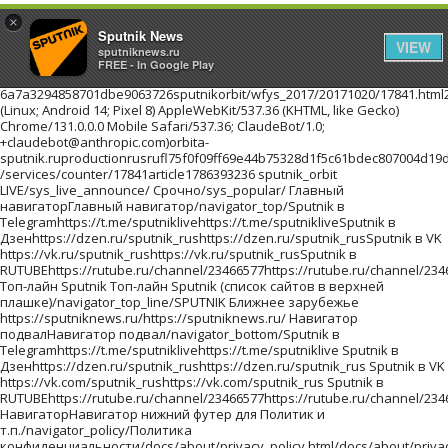
×
Sputnik News
VIEW
sputniknews.ru
FREE - In Google Play
6a7a3294858701dbe9063726sputnikorbit/wfys_2017/20171020/17841.html216.73.216.62Mozilla/5.0 (Linux; Android 14; Pixel 8) AppleWebKit/537.36 (KHTML, like Gecko) Chrome/131.0.0.0 Mobile Safari/537.36; ClaudeBot/1.0; +claudebot@anthropic.com)orbita-sputnik.ruproductionrusrufl75f0f09ff69e44b75328d1f5c61bdec807004d19defed7bf201710201//images/https://id.sputniknews.com/images/orbit/110001000030000https://cm.sputniknews.com/chatf4uoHwgT3L1productionhttps://sputniknews.ru.sputniknews.ru4419376 /services/counter/17841article1786393236 sputnik_orbit LIVE/sys_live_announce/ Срочно/sys_popular/ Главный навигаторГлавный навигатор/navigator_top/Sputnik в Telegramhttps://t.me/sputniklivehttps://t.me/sputnikliveSputnik в Дзенhttps://dzen.ru/sputnik_rushttps://dzen.ru/sputnik_rusSputnik в VK https://vk.ru/sputnik_rushttps://vk.ru/sputnik_rusSputnik в RUTUBEhttps://rutube.ru/channel/23466577https://rutube.ru/channel/23466577 Топ-лайн Sputnik Топ-лайн Sputnik (список сайтов в верхней плашке)/navigator_top_line/SPUTNIK Ближнее зарубежье https://sputniknews.ru/https://sputniknews.ru/ Навигатор подвалНавигатор подвал/navigator_bottom/Sputnik в Telegramhttps://t.me/sputniklivehttps://t.me/sputniklive Sputnik в Дзенhttps://dzen.ru/sputnik_rushttps://dzen.ru/sputnik_rus Sputnik в VK https://vk.com/sputnik_rushttps://vk.com/sputnik_rus Sputnik в RUTUBEhttps://rutube.ru/channel/23466577https://rutube.ru/channel/23466577 НавигаторНавигатор нижний футер для Политик и т.п./navigator_policy/Политика конфиденциальности/docs/about/privacy_policy.html/docs/about/privacy_policy.html Политика использования Cookie/docs/about/cookie_policy.html/docs/about/cookie_policy.html Правила применения рекомендательных технологий/docs/about/privacy_policy.html#privacy_policy/docs/about/privacy_policy.html#privacy_policy архивlist_kw1 * list_kw2 * list_kw3/archive/Ты супер! Второй сезон!940551c8665e4018b624a988fd22d95f/projects/20180215/19023.htmlТы супер! Второй сезон!Ты супер! Второй сезон!Ты супер! Второй сезон!ty-super-vtorojj-sezon Ты супер! Второй сезон! ПроектыПроекты/projects/Самую многочисленную группу женщин и детей, спасенных из горячих точек Ближнего Востока, доставят в субботу в Грозный спецрейсом из сирийского Хмеймима, сообщила РИА Новости в пятницу член СПЧ при главе Чечни Хеда Саратова.a7aafa959366b1536e13dc09b87a052e/wfys_2017/20171020/18042.htmlПервый рейс из Сирии доставит в Грозный группу спасенных женщин и детейСамую многочисленную группу женщин и детей, спасенных из горячих точек Ближнего Востока, доставят в субботу в Грозный спецрейсом из сирийского Хмеймима, сообщила РИА Новости в пятницу член СПЧ при главе Чечни Хеда Саратова.pervyjj-rejjs-iz-sirii-dostavit-v-groznyjj-gruppu-spasennykh-zhenshhin-i-detejj WFYS-2017WFYS-2017/wfys_2017/Мужчина с ножом напал на посетителей торгового центра на юго-востоке Польши, сообщает радиостанция RFM FM. Один человек погиб, еще восемь получили ранения.2b27cdb07bc2eb7a71c2b953f1777c13/wfys_2017/20171020/18035.htmlВ Польше мужчина с ножом напал на посетителей торгового центраМужчина с ножом напал на посетителей торгового центра на юго-востоке Польши, сообщает радиостанция RFM FM. Один человек погиб, еще восемь получили ранения.v-polshe-muzhchina-s-nozhom-napal-na-posetitelejj-torgovogo-centra WFYS-2017WFYS-2017/wfys_2017/Около тысячи гостей приглашены на премьеру "Матильды" в Петербурге, которая состоится 23 октября в Мариинском театре, сообщил РИА Новости представитель организатора кинопоказа.e207a4eb8e2cc1ed90f6dace8bc7f266/wfys_2017/20171020/18029.htmlНа премьеру "Матильды" в Петербурге приглашены около тысячи гостейОколо тысячи гостей приглашены на премьеру "Матильды" в Петербурге, которая состоится 23 октября в Мариинском театре, сообщил РИА Новости представитель организатора кинопоказа.na-premeru-matildy-v-peterburge-priglasheny-okolo-tysjachi-gostejj WFYS-2017WFYS-2017/wfys_2017/Правительство Испании на заседании в предстоящую субботу намерено применить статью 155 Конституции страны, предполагающую возможность приостановки автономного статуса Каталонии, заявил испанский премьер Мариано Рахой на пресс-конференции в Брюсселе.67e8a19faa971a455b368320404caeaf/wfys_2017/20171020/18024.htmlМадрид в субботу применит статью Конституции, лишающую Каталонию автономииПравительство Испании на заседании в предстоящую субботу намерено применить статью 155 Конституции страны, предполагающую возможность приостановки автономного статуса Каталонии, заявил испанский премьер Мариано Рахой на пресс-конференции в Брюсселе.madrid-v-subbotu-primenit-statju-konstitucii-lishajushhuju-kataloniju-avtonomii WFYS-2017WFYS-2017/wfys_2017/ архивlist_kw1 * list_kw2 * list_kw3/archive/ Инфографика/sys_infographics/b059c3cfb8f6f2a2bded5da6f13eaae2/20210401/obrazovanie-lidery-strany-byvshee-ussr-1033117848.htmlОбразование лидеров стран бывшего СССРОпыт президента далеко не исчерпывается его образованием, но все же это важный фактор становления личности. Где учились лидеры стран бывшего СССР - в инфографикеobrazovanie-liderov-stran-byvshego-sssrobrazovanie-lidery-strany-byvshee-ussr0/20210401/obrazovanie-lidery-strany-byvshee-ussr-1033117848.htmlИнфографикаНовости и события Таджикистана в формате инфографика/infographics/truetruetrueИнфографикаСмотрите инфографики об актуальных событиях в России, Таджикистане и мире на сайте Sputnik ТаджикистанИнфографикаГде учились лидеры стран бывшего СССРГде учились лидеры стран бывшего СССРИнфографика1034271979sputnik_infographicsSputnik/c79d9d/07e5/04/01/1033116733.png099801497/07e5/04/01/1033116733.png09984631212/07e5/04/01/1033116733.png099810701236/07e5/04/01/1033116733.png09989871320/07e5/04/01/1033116733.png09989041403/07e5/04/01/1033116733.png09988211486/07e5/04/01/1033116733.png09989541353/07e5/04/01/1033116733.png09988731434/07e5/04/01/1033116733.png09986541652/07e5/04/01/1033116733.png099802307/07e5/04/01/1033116733.png/07e5/04/01/1033116733.png/07e5/04/01/1033116733.png/07e5/04/01/1033116733.png0998362971/07e5/04/01/1033116733.png0998390943/07e5/04/01/1033116733.png0998334999/07e5/04/01/1033116733.png09982941039/07e5/04/01/1033116733.png09983101023/07e5/04/01/1033116733.png09981681166/07e5/04/01/1033116733.png0998344989/07e5/04/01/1033116733.png0998411922/07e5/04/01/1033116733.png099801395/07e5/04/01/1033116733.png09981771156/07e5/04/01/1033116733.png0998384949/07e5/04/01/1033116733.png0998359974/07e5/04/01/1033116733.png09981181215/07e5/04/01/1033116733.png0998353980/07e5/04/01/1033116733.png01000396937/07e5/04/01/1033116733.png09983151018/07e5/04/01/1033116733.png0998358975/07e5/04/01/1033116733.png09982921041/07e5/04/01/1033116733.png09983011032/07e5/04/01/1033116733.png09982511082/07e5/04/01/1033116733.png01036373961/07e5/04/01/1033116733.png09983101023/07e5/04/01/1033116733.png012003291004/07e5/04/01/1033116733.png09981681166/07e5/04/01/1033116733.png0998401932/07e5/04/01/1033116733.png01000447887/07e5/04/01/1033116733.png0998386947 Видеоhttps://tj.sputniknews.ru/video/https://tj.sputniknews.ru/video/ Фотоленты/sys_photo/abee0543fb5a22545ed4f47ad4daab24/20210405/foto-katoliki-easter-2021-1033135838.htmlПасха в маске: католики со всего мира отметили христианский праздник - фотоПоследователи Евангелическо-лютеранской и Римско-католической церквей отм