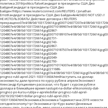
4/08/0d/1031726614.jpg02867-1204807e4/08/0d/1031726614.jpg030710189107e4/08/0d/1031726614.jpg030710163507e4/08/0d/1031726614.jpg02457-1204807e4/08/0d/1031726614.jpg02731-1204807e4/08/0d/1031726614.jpg02743-1204807e4/08/0d/1031726614.jpg02867-1204807e4/08/0d/1031726614.jpg030710187507e4/08/0d/1031726614.jpg030710170107e4/08/0d/1031726614.jpg030710157507e4/08/0d/1031726614.jpg0307187143907e4/08/0d/1031726614.jpg231884-1204807e4/08/0d/1031726614.jpg02049-1204807e4/08/0d/1031726614.jpg02049-1204807e4/08/0d/1031726614.jpg02793-1204807e4/08/0d/1031726614.jpg030710174307e4/08/0d/1031726614.jpg03071-1204807e4/08/0d/1031726614.jpg2211686-1204807e4/08/0d/1031726614.jpg07e4/08/0d/1031726614.jpg07e4/08/0d/1031726614.jpg220eb70855249fb8a69d73a216058ba5/20210401/dollar-prognoz-rubl-aprel-2021-1033113604.htmlНаступить на доллар: экономисты дали прогноз по курсу рубля в апрелеЭкономист Александр Купцикевич рассказал, что будет с курсом рубля и доллара в ближайшее время nastupit-na-dollar-ehkonomisty-dali-prognoz-po-kursu-rublja-v-apreledollar-prognoz-rubl-aprel-20210/20210401/dollar-prognoz-rubl-aprel-2021-1033113604.htmlЭкономикаЭкономика Таджикистана 2019: новости сегодня/economy/<p>Экономика</p>Курс валютДенежные купюры.пять тысяча рубль евро оплата купюра валюта предметная переводы виза монеты деньги финансы экономика курс торги биржа пластиковая карта кредитка платежная американский доллар горизонталь1http://www.rian.ru/docs/about/copyright.htmlrian_photoSputnik /1Владимир ТрефиловДенежные купюры.http://visualrian.ru/images/item/6244345/07e4/09/09/1031868572.jpg0307210271539/07e4/09/09/1031868572.jpg030728561880/07e4/09/09/1031868572.jpg030723871923/07e4/09/09/1031868572.jpg45427674491991/07e4/09/09/1031868572.jpg030726541884/07e4/09/09/1031868572.jpg030721931921/07e4/09/09/1031868572.jpg74280502048/07e4/09/09/1031868572.jpg582263002048/07e4/09/09/1031868572.jpg1156252102048/07e4/09/09/1031868572.jpg0307202048/07e4/09/09/1031868572.jpg/07e4/09/09/1031868572.jpg/07e4/09/09/1031868572.jpg/07e4/09/09/1031868572.jpg1356282202048/07e4/09/09/1031868572.jpg328307202048/07e4/09/09/1031868572.jpg1158302002048/07e4/09/09/1031868572.jpg0307201930/07e4/09/09/1031868572.jpg984307202048/07e4/09/09/1031868572.jpg0307201890/07e4/09/09/1031868572.jpg0307201898/07e4/09/09/1031868572.jpg280307202048/07e4/09/09/1031868572.jpg0307202048/07e4/09/09/1031868572.jpg03072411741/07e4/09/09/1031868572.jpg1024307202048/07e4/09/09/1031868572.jpg0307201874/07e4/09/09/1031868572.jpg03072271755/07e4/09/09/1031868572.jpg030721031679/07e4/09/09/1031868572.jpg614307202048/07e4/09/09/1031868572.jpg0307201988/07e4/09/09/1031868572.jpg03072221760/07e4/09/09/1031868572.jpg03072741708/07e4/09/09/1031868572.jpg1024307202048/07e4/09/09/1031868572.jpg204307202048/07e4/09/09/1031868572.jpg03072271755/07e4/09/09/1031868572.jpg342307202048/07e4/09/09/1031868572.jpg030722151567/07e4/09/09/1031868572.jpg204307202048/07e4/09/09/1031868572.jpg168307202048/07e4/09/09/1031868572.jpg03072191763/07e4/09/09/1031868572.jpg0307225119135cd6af02856c56d1894eeffbcded65d4/20210309/velikiy-post-2021-kalendar-pitaniya-menyu-recepty-1032927846.htmlВеликий пост - 2023: календарь питания, меню и рецепты на каждый деньВеликий пост - самый главный и самый строгий пост в году. Sputnik Таджикистан сделал подборку постного меню и вкусных рецептов на каждый деньvelikijj-post--2023-kalendar-pitanija-menju-i-recepty-na-kazhdyjj-denvelikiy-post-2021-kalendar-pitaniya-menyu-recepty0000Великий пост 2023: календарь питания, меню и рецепты на каждый деньВеликий пост календарь питания рецептыВеликий пост - самый главный и самый строгий пост в году. Sputnik сделал подборку постного меню и вкусных рецептов на каждый день/20210309/velikiy-post-2021-kalendar-pitaniya-menyu-recepty-1032927846.htmlЯгодный десертЯгодный десерт, архивное фоточерника клубника сливки еда ягода сладость десерт мюсли овсяная каша овсянка зож питание здоровое витамины фруктовый салатPixabay / НЕ ИСПОЛЬЗОВАТЬ! Действие договора с Pixabay прекращено/07e5/03/02/1032927746.jpg01921463783/07e5/03/02/1032927746.jpg381123201276/07e5/03/02/1032927746.jpg01921303943/07e5/03/02/1032927746.jpg019211431103/07e5/03/02/1032927746.jpg0191501276/07e5/03/02/1032927746.jpg019212391007/07e5/03/02/1032927746.jpg01921831163/07e5/03/02/1032927746.jpg0170101276/07e5/03/02/1032927746.jpg169144501276/07e5/03/02/1032927746.jpg0192001276/07e5/03/02/1032927746.jpg/07e5/03/02/1032927746.jpg/07e5/03/02/1032927746.jpg/07e5/03/02/1032927746.jpg141144301276/07e5/03/02/1032927746.jpg0171001276/07e5/03/02/1032927746.jpg019202721116/07e5/03/02/1032927746.jpg019202021186/07e5/03/02/1032927746.jpg154143001276/07e5/03/02/1032927746.jpg154143001276/07e5/03/02/1032927746.jpg019201631225/07e5/03/02/1032927746.jpg019201041276/07e5/03/02/1032927746.jpg0174001276/07e5/03/02/1032927746.jpg01920901276/07e5/03/02/1032927746.jpg019201511237/07e5/03/02/1032927746.jpg01920941276/07e5/03/02/1032927746.jpg212137201276/07e5/03/02/1032927746.jpg0178601276/07e5/03/02/1032927746.jpg01920341276/07e5/03/02/1032927746.jpg019201541234/07e5/03/02/1032927746.jpg335124901276/07e5/03/02/1032927746.jpg0178601276/07e5/03/02/1032927746.jpg0170201276/07e5/03/02/1032927746.jpg0181001276/07e5/03/02/1032927746.jpg019201751213/07e5/03/02/1032927746.jpg0191401276/07e5/03/02/1032927746.jpg019201541234/07e5/03/02/1032927746.jpg01920701276/07e5/03/02/1032927746.jpg019201831205/07e5/03/02/1032927746.jpg26155801276/07e5/03/02/1032927746.jpg019201491239 sputnik_ososhttps://sputnik-ossetia.ruhttps://cdnn1.img.sputnik-ossetia.ru/img/07ea/08/0a/40476356_0:42:800:492_405x0_80_0_0_a162d7adc36b1f2d16b8b4ceb3210c3a.jpg4e3e632f830707a880ee43973c31f1f9/20260810/kambolov-i-novak-obsudili-programmu-sotsekonomrazvitiya-yuzhnoy-osetii-40476522.htmlКамболов и Новак обсудили вопросы догазификации районов Южной Осетииkambolov-i-novak-obsudili-voprosy-dogazifikacii-rajjonov-juzhnojj-osetiikambolov-i-novak-obsudili-programmu-sotsekonomrazvitiya-yuzhnoy-osetiifalsefalse0false0/20260810/kambolov-i-novak-obsudili-programmu-sotsekonomrazvitiya-yuzhnoy-osetii-40476522.htmlЮжная ОсетияПоследние новости в Южной Осетии на русском сегодня/South_Ossetia/falseЮжная Осетия - последние новости сегодня - Sputnik Южная ОсетияМарат Камболов /person_marat-kambolov-/falseНовостиПоследние новости часа на русском сегодня/news/falseРоссия/geo_Rossija/falseИ.о. президента Южной Осетии Марат Камболов и зампредседателя правительства России Александр Новак обсудили программу соцэкономразвития Южной ОсетииИ.о. президента Южной Осетии Марат Камболов и зампредседателя правительства России Александр Новак обсудили программу соцэкономразвития Южной Осетии48408Пресс-служба президента РЮО1И.о. президента Южной Осетии Марат Камболов и зампредседателя правительства России Александр Новак обсудили программу соцэкономразвития Южной Осетииa48f8007ea/08/0a/40476356.jpg339639053307ea/08/0a/40476356.jpg080010623907ea/08/0a/40476356.jpg313668053307ea/08/0a/40476356.jpg08003730407ea/08/0a/40476356.jpg08006746707ea/08/0a/40476356.jpg0800053307ea/08/0a/40476356.jpg080010742707ea/08/0a/40476356.jpg08004249207ea/08/0a/40476356.jpg45756053307ea/08/0a/40476356.jpg134667053307ea/08/0a/40476356.jpg0800053307ea/08/0a/40476356.jpg sputnik_ababhttps://sputnik-abkhazia.ruhttps://cdnn1.img.sputnik-abkhazia.info/img/07e9/0b/03/1058751937_0:160:3072:1888_405x0_80_0_0_c3189de594caf48070f36c1ecb89404b.jpgcb0d6dfb4b2e56e45dbc3693e714ed8d/20260810/1064907376.htmlИтоги конкурса "Чистый город" подвели в Администрации СухумаПризерам окажут содействие со стороны администрации в дальнейшем благоустройстве дворов.https://t.me/SputnikAbkhazia/40371itogi-konkursa-chistyjj-gorod-podveli-v-administracii-sukhuma/20260810/1064907376.htmlВ АбхазииНовости Абхазии | Абхазские новости 2021Последние новости Абхазии в материалах Sputnik Абхазия./Abkhazia/truetrueновости абхазии абхазские последние главные сегодня онлайн читать новости 2019 смотреть читать слушать новости абхазии сегодня онлайнПоследние абхазские новости читайте в материалах Sputnik АбхазияАбхазия/location_Abkhazija/ Республика Абхазия Abkhazia 42.9737816 41.4421799 8 240705 http://ru.wikipedia.org/wiki/Абхазия <p><strong>Абха́зия</strong>&nbsp;&mdash; спорная территория и частично признанное государство в северо-западной части южного склона Главного Кавказского хребта, на северо-восточном побережье Чёрного моря. Контролируется правительством <strong>Респу́блики Абха́зия</strong>, легитимность которого признаётся 4 государствами&nbsp;&mdash; членами ООН. В резолюции Генеральной Ассамблеи ООН признаётся частью Грузии, согласно административно-территориальному делению которой она является <strong>Автономной Республикой Абхазия</strong>. Грузией, США, Европейским союзом, ПАСЕ, ОБСЕ и G7 данный регион считается оккупированной Россией территорией Грузии. Состоит из 7 исторических областей (об этом напоминают 7 звёзд на государственном флаге)&nbsp;&mdash; Малая Абхазия, Бзыпын, Гума, Абжуа, Самурзакан, Дал-Цабал, Псху-Аибга. По состоянию на октябрь 2012 года в Абхазии 8 городов и 105 сёл.</p> НовостиАктуальные новости о событиях в Абхазии/news/falseСухум/geo_Sukhum/Здание администрации г.Сухумсухум, часы, администрация1rian_photoSputnik /1Томас ТхайцукЗдание администрации г.Сухум374b6707e9/0b/03/1058751937.jpg96021120204807e9/0b/03/1058751937.jpg03072768128007e9/0b/03/1058751937.jpg85422190204807e9/0b/03/1058751937.jpg03072512153607e9/0b/03/1058751937.jpg03072256179207e9/0b/03/1058751937.jpg030720204807e9/0b/03/1058751937.jpg03072410163907e9/0b/03/1058751937.jpg03072160188807e9/0b/03/1058751937.jpg17129020204807e9/0b/03/1058751937.jpg51225600204807e9/0b/03/1058751937.jpg030720204807e9/0b/03/1058751937.jpg<strong>СУХУМ, 10 авг - Sputnik. </strong>Итоги конкурса "Чистый город" подвели в администрации Сухума, сообщили в пресс-службе.Лучшим сухумским двориком стал двор дома президента Федерации шахмат Константина Тужба. 490