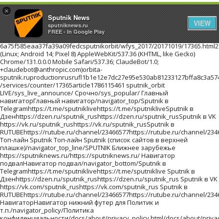
×
Sputnik News
VIEW
sputniknews.ru
FREE - In Google Play
6a75f585eaa37fa39a09fedcsputnikorbit/wfys_2017/20171019/17365.html216.73.217.154Mozilla/5.0 (Linux; Android 14; Pixel 8) AppleWebKit/537.36 (KHTML, like Gecko) Chrome/131.0.0.0 Mobile Safari/537.36; ClaudeBot/1.0; +claudebot@anthropic.com)orbita-sputnik.ruproductionrusrufl1b1e12e7dc27e95e530ab81233127bffa8c3a574f2393667201710191//images/https://id.sputniknews.com/images/orbit/110001000030000https://cm.sputniknews.com/chatf4uoHwgT3L1productionhttps://sputniknews.ru.sputniknews.ru4419376 /services/counter/17365article1786115461 sputnik_orbit LIVE/sys_live_announce/ Срочно/sys_popular/ Главный навигаторГлавный навигатор/navigator_top/Sputnik в Telegramhttps://t.me/sputniklivehttps://t.me/sputnikliveSputnik в Дзенhttps://dzen.ru/sputnik_rushttps://dzen.ru/sputnik_rusSputnik в VK https://vk.ru/sputnik_rushttps://vk.ru/sputnik_rusSputnik в RUTUBEhttps://rutube.ru/channel/23466577https://rutube.ru/channel/23466577 Топ-лайн Sputnik Топ-лайн Sputnik (список сайтов в верхней плашке)/navigator_top_line/SPUTNIK Ближнее зарубежье https://sputniknews.ru/https://sputniknews.ru/ Навигатор подвалНавигатор подвал/navigator_bottom/Sputnik в Telegramhttps://t.me/sputniklivehttps://t.me/sputniklive Sputnik в Дзенhttps://dzen.ru/sputnik_rushttps://dzen.ru/sputnik_rus Sputnik в VK https://vk.com/sputnik_rushttps://vk.com/sputnik_rus Sputnik в RUTUBEhttps://rutube.ru/channel/23466577https://rutube.ru/channel/23466577 НавигаторНавигатор нижний футер для Политик и т.п./navigator_policy/Политика конфиденциальности/docs/about/privacy_policy.html/docs/about/privacy_policy.html Политика использования Cookie/docs/about/cookie_policy.html/docs/about/cookie_policy.html Правила применения рекомендательных технологий/docs/about/privacy_policy.html#privacy_policy/docs/about/privacy_policy.html#privacy_policy архивlist_kw1 * list_kw2 * list_kw3/archive/Ты супер! Второй сезон!940551c8665e4018b624a988fd22d95f/projects/20180215/19023.htmlТы супер! Второй сезон!Ты супер! Второй сезон!Ты супер! Второй сезон!ty-super-vtorojj-sezon Ты супер! Второй сезон! ПроектыПроекты/projects/Самую многочисленную группу женщин и детей, спасенных из горячих точек Ближнего Востока, доставят в субботу в Грозный спецрейсом из сирийского Хмеймима, сообщила РИА Новости в пятницу член СПЧ при главе Чечни Хеда Саратова.a7aafa959366b1536e13dc09b87a052e/wfys_2017/20171020/18042.htmlПервый рейс из Сирии доставит в Грозный группу спасенных женщин и детейСамую многочисленную группу женщин и детей, спасенных из горячих точек Ближнего Востока, доставят в субботу в Грозный спецрейсом из сирийского Хмеймима, сообщила РИА Новости в пятницу член СПЧ при главе Чечни Хеда Саратова.pervyjj-rejjs-iz-sirii-dostavit-v-groznyjj-gruppu-spasennykh-zhenshhin-i-detejj WFYS-2017WFYS-2017/wfys_2017/Мужчина с ножом напал на посетителей торгового центра на юго-востоке Польши, сообщает радиостанция RFM FM. Один человек погиб, еще восемь получили ранения.2b27cdb07bc2eb7a71c2b953f1777c13/wfys_2017/20171020/18035.htmlВ Польше мужчина с ножом напал на посетителей торгового центраМужчина с ножом напал на посетителей торгового центра на юго-востоке Польши, сообщает радиостанция RFM FM. Один человек погиб, еще восемь получили ранения.v-polshe-muzhchina-s-nozhom-napal-na-posetitelejj-torgovogo-centra WFYS-2017WFYS-2017/wfys_2017/Около тысячи гостей приглашены на премьеру "Матильды" в Петербурге, которая состоится 23 октября в Мариинском театре, сообщил РИА Новости представитель организатора кинопоказа.e207a4eb8e2cc1ed90f6dace8bc7f266/wfys_2017/20171020/18029.htmlНа премьеру "Матильды" в Петербурге приглашены около тысячи гостейОколо тысячи гостей приглашены на премьеру "Матильды" в Петербурге, которая состоится 23 октября в Мариинском театре, сообщил РИА Новости представитель организатора кинопоказа.na-premeru-matildy-v-peterburge-priglasheny-okolo-tysjachi-gostejj WFYS-2017WFYS-2017/wfys_2017/Правительство Испании на заседании в предстоящую субботу намерено применить статью 155 Конституции страны, предполагающую возможность приостановки автономного статуса Каталонии, заявил испанский премьер Мариано Рахой на пресс-конференции в Брюсселе.67e8a19faa971a455b368320404caeaf/wfys_2017/20171020/18024.htmlМадрид в субботу применит статью Конституции, лишающую Каталонию автономииПравительство Испании на заседании в предстоящую субботу намерено применить статью 155 Конституции страны, предполагающую возможность приостановки автономного статуса Каталонии, заявил испанский премьер Мариано Рахой на пресс-конференции в Брюсселе.madrid-v-subbotu-primenit-statju-konstitucii-lishajushhuju-kataloniju-avtonomii WFYS-2017WFYS-2017/wfys_2017/ архивlist_kw1 * list_kw2 * list_kw3/archive/ Инфографика/sys_infographics/b059c3cfb8f6f2a2bded5da6f13eaae2/20210401/obrazovanie-lidery-strany-byvshee-ussr-1033117848.htmlОбразование лидеров стран бывшего СССРОпыт президента далеко не исчерпывается его образованием, но все же это важный фактор становления личности. Где учились лидеры стран бывшего СССР - в инфографикеobrazovanie-liderov-stran-byvshego-sssrobrazovanie-lidery-strany-byvshee-ussr0/20210401/obrazovanie-lidery-strany-byvshee-ussr-1033117848.htmlИнфографикаНовости и события Таджикистана в формате инфографика/infographics/truetruetrueИнфографикаСмотрите инфографики об актуальных событиях в России, Таджикистане и мире на сайте Sputnik ТаджикистанИнфографикаГде учились лидеры стран бывшего СССРГде учились лидеры стран бывшего СССРИнфографика1034271979sputnik_infographicsSputnik/c79d9d/07e5/04/01/1033116733.png099801497/07e5/04/01/1033116733.png09984631212/07e5/04/01/1033116733.png099810701236/07e5/04/01/1033116733.png09989871320/07e5/04/01/1033116733.png09989041403/07e5/04/01/1033116733.png09988211486/07e5/04/01/1033116733.png09989541353/07e5/04/01/1033116733.png09988731434/07e5/04/01/1033116733.png09986541652/07e5/04/01/1033116733.png099802307/07e5/04/01/1033116733.png/07e5/04/01/1033116733.png/07e5/04/01/1033116733.png/07e5/04/01/1033116733.png0998362971/07e5/04/01/1033116733.png0998390943/07e5/04/01/1033116733.png0998334999/07e5/04/01/1033116733.png09982941039/07e5/04/01/1033116733.png09983101023/07e5/04/01/1033116733.png09981681166/07e5/04/01/1033116733.png0998344989/07e5/04/01/1033116733.png0998411922/07e5/04/01/1033116733.png099801395/07e5/04/01/1033116733.png09981771156/07e5/04/01/1033116733.png0998384949/07e5/04/01/1033116733.png0998359974/07e5/04/01/1033116733.png09981181215/07e5/04/01/1033116733.png0998353980/07e5/04/01/1033116733.png01000396937/07e5/04/01/1033116733.png09983151018/07e5/04/01/1033116733.png0998358975/07e5/04/01/1033116733.png09982921041/07e5/04/01/1033116733.png09983011032/07e5/04/01/1033116733.png09982511082/07e5/04/01/1033116733.png01036373961/07e5/04/01/1033116733.png09983101023/07e5/04/01/1033116733.png012003291004/07e5/04/01/1033116733.png09981681166/07e5/04/01/1033116733.png0998401932/07e5/04/01/1033116733.png01000447887/07e5/04/01/1033116733.png0998386947 Видеоhttps://tj.sputniknews.ru/video/https://tj.sputniknews.ru/video/ Фотоленты/sys_photo/abee0543fb5a22545ed4f47ad4daab24/20210405/foto-katoliki-easter-2021-1033135838.htmlПасха в маске: католики со всего мира отметили христианский праздник - фотоПоследователи Евангелическо-лютеранс