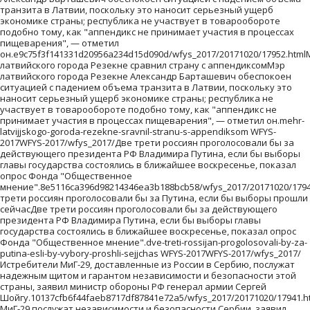
твует в товарообороте
подобно тому, как "аппендикс не принимает участия в процессах
пищеварения", — отметил
он.e9c75f3f141331d20956a234d15d090d/wfys_2017/20171020/17952.html
латвийского города Резекне сравнил страну с аппендиксомМэр
латвийского города Резекне Александр Барташевич обеспокоен
ситуацией с падением объема транзита в Латвии, поскольку это
наносит серьезный ущерб экономике страны; республика не
участвует в товарообороте подобно тому, как "аппендикс не
принимает участия в процессах пищеварения", — отметил он.mehr-
latvijjskogo-goroda-rezekne-sravnil-stranu-s-appendiksom WFYS-
2017WFYS-2017/wfys_2017/Две трети россиян проголосовали бы за
действующего президента РФ Владимира Путина, если бы выборы
главы государства состоялись в ближайшее воскресенье, показал
опрос Фонда "Общественное
мнение".8e5116ca396d98214346ea3b188bcb58/wfys_2017/20171020/1794
трети россиян проголосовали бы за Путина, если бы выборы прошли
сейчасДве трети россиян проголосовали бы за действующего
президента РФ Владимира Путина, если бы выборы главы
государства состоялись в ближайшее воскресенье, показал опрос
Фонда "Общественное мнение".dve-treti-rossijan-progolosovali-by-za-
putina-esli-by-vybory-proshli-sejjchas WFYS-2017WFYS-2017/wfys_2017/
Истребители МиГ-29, доставленные из России в Сербию, послужат
надежным щитом и гарантом независимости и безопасности этой
страны, заявил министр обороны РФ генерал армии Сергей
Шойгу.10137cfb6f44faeb8717df87841e72a5/wfys_2017/20171020/17941.
МиГ-29 послужат независимости и безопасности Сербии, заявил