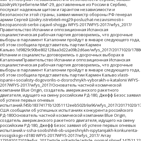
ШойгуИстребители МиГ-29, доставленные из России в Сербию,
послужат надежным щитом и гарантом независимости и
безопасности этой страны, заявил министр обороны РФ генерал
армии Сергей Шойгу.istrebiteli-mig29-posluzhat-nezavisimosti-i-
bezopasnosti-serbii-zajavil-shojjgu WFYS-2017WFYS-2017/wfys_2017/
Правительство Испании и оппозиционная Испанская
социалистическая рабочая партия договорились, что досрочные
выборы в парламент Каталонии пройдут в январе следующего года,
об этом сообщила представитель партии Кармен
Кальво.1d9829c90be802128aa3d22a09b2d6ae/wfys_2017/20171020/1788
Испании и социалисты договорились о досрочных выборах в
КаталонииПравительство Испании и оппозиционная Испанская
социалистическая рабочая партия договорились, что досрочные
выборы в парламент Каталонии пройдут в январе следующего года,
об этом сообщила представитель партии Кармен Кальво.vlasti-
ispanii-i-socialisty-dogovorilis-o-dosrochnykh-vyborakh-v-katalonii WFYS-
2017WFYS-2017/wfys_2017/Основатель частной космической
компании Blue Origin, создатель американского ракетного
двигателя, идущего на смену российским РД-180, Джефф Безос заявил
об успехе первых огневых
испытаний.f45b18374171b12051112eeb502b9a96/wfys_2017/20171020/17
США сообщили об успешных испытаниях конкурента российского
РД-180Основатель частной космической компании Blue Origin,
создатель американского ракетного двигателя, идущего на смену
российским РД-180, Джефф Безос заявил об успехе первых огневых
испытаний.v-ssha-soobshhili-ob-uspeshnykh-ispytanijakh-konkurenta-
rossijjskogo-rd180 WFYS-2017WFYS-2017/wfys_2017/ Array
1735920171019wfys_2017article.xsltarticle/article_normal.phpwf.147521.2