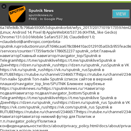
×
Sputnik News
VIEW
sputniknews.ru
FREE - In Google Play
6a74fe8db7b798ab9300fc5dsputnikorbit/wfys_2017/20171019/17359.html216.73.216.72Mozilla/5.0 (Linux; Android 14; Pixel 8) AppleWebKit/537.36 (KHTML, like Gecko) Chrome/131.0.0.0 Mobile Safari/537.36; ClaudeBot/1.0; +claudebot@anthropic.com)orbita-sputnik.ruproductionrusrufl7d46caa678c084410ac0129105a03cb955feac8e3f445916201710191//images/https://id.sputniknews.com/images/orbit/110001000030000https://cm.sputniknews.com/chatf4uoHwgT3L1productionhttps://sputniknews.ru.sputniknews.ru4419376 /services/counter/17359article1786052237 sputnik_orbit Главный навигаторГлавный навигатор/navigator_top/Sputnik в Telegramhttps://t.me/sputniklivehttps://t.me/sputnikliveSputnik в Дзенhttps://dzen.ru/sputnik_rushttps://dzen.ru/sputnik_rusSputnik в VK https://vk.ru/sputnik_rushttps://vk.ru/sputnik_rusSputnik в RUTUBEhttps://rutube.ru/channel/23466577https://rutube.ru/channel/23466577 Топ-лайн Sputnik Топ-лайн Sputnik (список сайтов в верхней плашке)/navigator_top_line/SPUTNIK Ближнее зарубежье https://sputniknews.ru/https://sputniknews.ru/ Навигатор подвалНавигатор подвал/navigator_bottom/Sputnik в Telegramhttps://t.me/sputniklivehttps://t.me/sputniklive Sputnik в Дзенhttps://dzen.ru/sputnik_rushttps://dzen.ru/sputnik_rus Sputnik в VK https://vk.com/sputnik_rushttps://vk.com/sputnik_rus Sputnik в RUTUBEhttps://rutube.ru/channel/23466577https://rutube.ru/channel/23466577 НавигаторНавигатор нижний футер для Политик и т.п./navigator_policy/Политика конфиденциальности/docs/about/privacy_policy.html/docs/about/privacy_policy.html Политика использования Cookie/docs/about/cookie_policy.html/docs/about/cookie_policy.html Правила применения рекомендательных технологий/docs/about/privacy_policy.html#privacy_policy/docs/about/privacy_policy.html#privacy_policy архивlist_kw1 * list_kw2 * list_kw3/archive/Ты супер! Второй сезон!940551c8665e4018b624a988fd22d95f/projects/20180215/19023.htmlТы супер! Второй сезон!Ты супер! Второй сезон!Ты супер! Второй сезон!ty-super-vtorojj-sezon Ты супер! Второй сезон! ПроектыПроекты/projects/Самую многочисленную группу женщин и детей, спасенных из горячих точек Ближнего Востока, доставят в субботу в Грозный спецрейсом из сирийского Хмеймима, сообщила РИА Новости в пятницу член СПЧ при главе Чечни Хеда Саратова.a7aafa959366b1536e13dc09b87a052e/wfys_2017/20171020/18042.htmlПервый рейс из Сирии доставит в Грозный группу спасенных женщин и детейСамую многочисленную группу женщин и детей, спасенных из горячих точек Ближнего Востока, доставят в субботу в Грозный спецрейсом из сирийского Хмеймима, сообщила РИА Новости в пятницу член СПЧ при главе Чечни Хеда Саратова.pervyjj-rejjs-iz-sirii-dostavit-v-groznyjj-gruppu-spasennykh-zhenshhin-i-detejj WFYS-2017WFYS-2017/wfys_2017/Мужчина с ножом напал на посетителей торгового центра на юго-востоке Польши, сообщает радиостанция RFM FM. Один человек погиб, еще восемь получили ранения.2b27cdb07bc2eb7a71c2b953f1777c13/wfys_2017/20171020/18035.htmlВ Польше мужчина с ножом напал на посетителей торгового центраМужчина с ножом напал на посетителей торгового центра на юго-востоке Польши, сообщает радиостанция RFM FM. Один человек погиб, еще восемь получили ранения.v-polshe-muzhchina-s-nozhom-napal-na-posetitelejj-torgovogo-centra WFYS-2017WFYS-2017/wfys_2017/Около тысячи гостей приглашены на премьеру "Матильды" в Петербурге, которая состоится 23 октября в Мариинском театре, сообщил РИА Новости представитель организатора кинопоказа.e207a4eb8e2cc1ed90f6dace8bc7f266/wfys_2017/20171020/18029.htmlНа премьеру "Матильды" в Петербурге приглашены около тысячи гостейОколо тысячи гостей приглашены на премьеру "Матильды" в Петербурге, которая состоится 23 октября в Мариинском театре, сообщил РИА Новости представитель организатора кинопоказа.na-premeru-matildy-v-peterburge-priglasheny-okolo-tysjachi-gostejj WFYS-2017WFYS-2017/wfys_2017/Правительство Испании на заседании в предстоящую субботу намерено применить статью 155 Конституции страны, предполагающую возможность приостановки автономного статуса Каталонии, заявил испанский премьер Мариано Рахой на пресс-конференции в Брюсселе.67e8a19faa971a455b368320404caeaf/wfys_2017/20171020/18024.htmlМадрид в субботу применит статью Конституции, лишающую Каталонию автономииПравительство Испании на заседании в предстоящую субботу намерено применить статью 155 Конституции страны, предполагающую возможность приостановки автономного статуса Каталонии, заявил испанский премьер Мариано Рахой на пресс-конференции в Брюсселе.madrid-v-subbotu-primenit-statju-konstitucii-lishajushhuju-kataloniju-avtonomii WFYS-2017WFYS-2017/wfys_2017/ архивlist_kw1 * list_kw2 * list_kw3/archive/ <!--В head сайта один раз подключите библиотеку--> <script src="https://yastatic.net/pcode/adfox/loader.js" crossorigin="anonymous"></script> <!--AdFox START--> <!--riaru--> <!--Площадка: orbita-sputnik.ru / * / *--> <!--Тип баннера: 1000x--> <!--Расположение: 55001_orbita-sputnik.ru_bn1--> <div id="adfox_14976088074735673"></div> <script> window.Ya.adfoxCode.create({ ownerId: 249922, containerId: 'adfox_14976088074735673', params: { pp: 'kpg', ps: 'cmwc', p2: 'fliq', puid1: '' } }); </script> <!--AdFox START--> <!--riaru--> <!--Площадка: orbita-sputnik.ru / * / *--> <!--Тип баннера: 1000x--> <!--Расположение: 55002_bn2--> <div id="adfox_149760898208993054"></div> <script> window.Ya.adfoxCode.create({ ownerId: 249922, containerId: 'adfox_149760898208993054', params: { pp: 'kph', ps: 'cmwc', p2: 'fliq', puid1: '' } }); </script> <!--AdFox START--> <!--riaru--> <!--Площадка: orbita-sputnik.ru / * / *--> <!--Тип баннера: 1000x--> <!--Расположение: 55003_bn3--> <div id="adfox_149760905039733471"></div> <script> window.Ya.adfoxCode.create({ ownerId: 249922, containerId: 'adfox_149760905039733471', params: { pp: 'kpi', ps: 'cmwc', p2: 'fliq', puid1: '' } }); </script> <!--AdFox START--> <!--riaru--> <!--Площадка: orbita-sputnik.ru / * / *--> <!--Тип баннера: 1000x--> <!--Расположение: 55004_bn4--> <div id="adfox_149760909413214648"></div> <script> window.Ya.adfoxCode.create({ ownerId: 249922, containerId: 'adfox_149760909413214648', params: { pp: 'kpj', ps: 'cmwc', p2: 'fliq', puid1: '' } }); </script><!--В head сайта один раз подключите библиотеку--> <script src="https://yastatic.net/pcode/adfox/loader.js" crossorigin="anonymous"></script> <!--AdFox START--> <!--riaru--> <!--Площадка: orbita-sputnik.ru / * / *--> <!--Тип баннера: 300x--> <!--Расположение: 55005_bn5--> <div id="adfox_149760913936336539"></div> <script> window.Ya.adfoxCode.create({ ownerId: 249922, containerId: 'adfox_149760913936336539', params: { pp: 'kpk', ps: 'cmwc', p2: 'flng', puid1: '' } }); </script> <br> <!--AdFox START--> <!--riaru--> <!--Площадка: orbita-sputnik.ru / * 