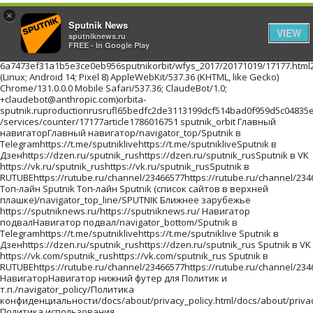
×
Sputnik News
VIEW
sputniknews.ru
FREE - In Google Play
6a7473ef31a1b5e3ce0eb956sputnikorbit/wfys_2017/20171019/17177.html216.73.216.254Mozilla/5.0 (Linux; Android 14; Pixel 8) AppleWebKit/537.36 (KHTML, like Gecko) Chrome/131.0.0.0 Mobile Safari/537.36; ClaudeBot/1.0; +claudebot@anthropic.com)orbita-sputnik.ruproductionrusrufl65bedfc2de3113199dcf514bad0f959d5c04835eb011d160201710191//images/https://id.sputniknews.com/images/orbit/110001000030000https://cm.sputniknews.com/chatf4uoHwgT3L1productionhttps://sputniknews.ru.sputniknews.ru4419376 /services/counter/17177article1786016751 sputnik_orbit Главный навигаторГлавный навигатор/navigator_top/Sputnik в Telegramhttps://t.me/sputniklivehttps://t.me/sputnikliveSputnik в Дзенhttps://dzen.ru/sputnik_rushttps://dzen.ru/sputnik_rusSputnik в VK https://vk.ru/sputnik_rushttps://vk.ru/sputnik_rusSputnik в RUTUBEhttps://rutube.ru/channel/23466577https://rutube.ru/channel/23466577 Топ-лайн Sputnik Топ-лайн Sputnik (список сайтов в верхней плашке)/navigator_top_line/SPUTNIK Ближнее зарубежье https://sputniknews.ru/https://sputniknews.ru/ Навигатор подвалНавигатор подвал/navigator_bottom/Sputnik в Telegramhttps://t.me/sputniklivehttps://t.me/sputniklive Sputnik в Дзенhttps://dzen.ru/sputnik_rushttps://dzen.ru/sputnik_rus Sputnik в VK https://vk.com/sputnik_rushttps://vk.com/sputnik_rus Sputnik в RUTUBEhttps://rutube.ru/channel/23466577https://rutube.ru/channel/23466577 НавигаторНавигатор нижний футер для Политик и т.п./navigator_policy/Политика конфиденциальности/docs/about/privacy_policy.html/docs/about/privacy_policy.html Политика использования Cookie/docs/about/cookie_policy.html/docs/about/cookie_policy.html Правила применения рекомендательных технологий/docs/about/privacy_policy.html#privacy_policy/docs/about/privacy_policy.html#privacy_policy архивlist_kw1 * list_kw2 * list_kw3/archive/Ты супер! Второй сезон!940551c8665e4018b624a988fd22d95f/projects/20180215/19023.htmlТы супер! Второй сезон!Ты супер! Второй сезон!Ты супер! Второй сезон!ty-super-vtorojj-sezon Ты супер! Второй сезон! ПроектыПроекты/projects/Самую многочисленную группу женщин и детей, спасенных из горячих точек Ближнего Востока, доставят в субботу в Грозный спецрейсом из сирийского Хмеймима, сообщила РИА Новости в пятницу член СПЧ при главе Чечни Хеда Саратова.a7aafa959366b1536e13dc09b87a052e/wfys_2017/20171020/18042.htmlПервый рейс из Сирии доставит в Грозный группу спасенных женщин и детейСамую многочисленную группу женщин и детей, спасенных из горячих точек Ближнего Востока, доставят в субботу в Грозный спецрейсом из сирийского Хмеймима, сообщила РИА Новости в пятницу член СПЧ при главе Чечни Хеда Саратова.pervyjj-rejjs-iz-sirii-dostavit-v-groznyjj-gruppu-spasennykh-zhenshhin-i-detejj WFYS-2017WFYS-2017/wfys_2017/Мужчина с ножом напал на посетителей торгового центра на юго-востоке Польши, сообщает радиостанция RFM FM. Один человек погиб, еще восемь получили ранения.2b27cdb07bc2eb7a71c2b953f1777c13/wfys_2017/20171020/18035.htmlВ Польше мужчина с ножом напал на посетителей торгового центраМужчина с ножом напал на посетителей торгового центра на юго-востоке Польши, сообщает радиостанция RFM FM. Один человек погиб, еще восемь получили ранения.v-polshe-muzhchina-s-nozhom-napal-na-posetitelejj-torgovogo-centra WFYS-2017WFYS-2017/wfys_2017/Около тысячи гостей приглашены на премьеру "Матильды" в Петербурге, которая состоится 23 октября в Мариинском театре, сообщил РИА Новости представитель организатора кинопоказа.e207a4eb8e2cc1ed90f6dace8bc7f266/wfys_2017/20171020/18029.htmlНа премьеру "Матильды" в Петербурге приглашены около тысячи гостейОколо тысячи гостей приглашены на премьеру "Матильды" в Петербурге, которая состоится 23 октября в Мариинском театре, сообщил РИА Новости представитель организатора кинопоказа.na-premeru-matildy-v-peterburge-priglasheny-okolo-tysjachi-gostejj WFYS-2017WFYS-2017/wfys_2017/Правительство Испании на заседании в предстоящую субботу намерено применить статью 155 Конституции страны, предполагающую возможность приостановки автономного статуса Каталонии, заявил испанский премьер Мариано Рахой на пресс-конференции в Брюсселе.67e8a19faa971a455b368320404caeaf/wfys_2017/20171020/18024.htmlМадрид в субботу применит статью Конституции, лишающую Каталонию автономииПравительство Испании на заседании в предстоящую субботу намерено применить статью 155 Конституции страны, предполагающую возможность приостановки автономного статуса Каталонии, заявил испанский премьер Мариано Рахой на пресс-конференции в Брюсселе.madrid-v-subbotu-primenit-statju-konstitucii-lishajushhuju-kataloniju-avtonomii WFYS-2017WFYS-2017/wfys_2017/ архивlist_kw1 * list_kw2 * list_kw3/archive/ <!--В head сайта один раз подключите библиотеку--> <script src="https://yastatic.net/pcode/adfox/loader.js" crossorigin="anonymous"></script> <!--AdFox START--> <!--riaru--> <!--Площадка: orbita-sputnik.ru / * / *--> <!--Тип баннера: 1000x--> <!--Расположение: 55001_orbita-sputnik.ru_bn1--> <div id="adfox_14976088074735673"></div> <script> window.Ya.adfoxCode.create({ ownerId: 249922, containerId: 'adfox_14976088074735673', params: { pp: 'kpg', ps: 'cmwc', p2: 'fliq', puid1: '' } }); </script> <!--AdFox START--> <!--riaru--> <!--Площадка: orbita-sputnik.ru / * / *--> <!--Тип баннера: 1000x--> <!--Расположение: 55002_bn2--> <div id="adfox_149760898208993054"></div> <script> window.Ya.adfoxCode.create({ ownerId: 249922, containerId: 'adfox_149760898208993054', params: { pp: 'kph', ps: 'cmwc', p2: 'fliq', puid1: '' } }); </script> <!--AdFox START--> <!--riaru--> <!--Площадка: orbita-sputnik.ru / * / *--> <!--Тип баннера: 1000x--> <!--Расположение: 55003_bn3--> <div id="adfox_149760905039733471"></div> <script> window.Ya.adfoxCode.create({ ownerId: 249922, containerId: 'adfox_149760905039733471', params: { pp: 'kpi', ps: 'cmwc', p2: 'fliq', puid1: '' } }); </script> <!--AdFox START--> <!--riaru--> <!--Площадка: orbita-sputnik.ru / * / *--> <!--Тип баннера: 1000x--> <!--Расположение: 55004_bn4--> <div id="adfox_149760909413214648"></div> <script> window.Ya.adfoxCode.create({ ownerId: 249922, containerId: 'adfox_149760909413214648', params: { pp: 'kpj', ps: 'cmwc', p2: 'fliq', puid1: '' } }); </script><!--В head сайта один раз подключите библиотеку--> <script src="https://yastatic.net/pcode/adfox/loader.js" crossorigin="anonymous"></script> <!--AdFox START--> <!--riaru--> <!--Площадка: orbita-sputnik.ru / * / *--> <!--Тип баннера: 300x--> <!--Расположение: 55005_bn5--> <div id="adfox_149760913936336539"></div> <script> window.Ya.adfoxCode.create({ ownerId: 249922, containerId: 'adfox_149760913936336539', params: { pp: 'kpk', ps: 'cmwc', p2: 'flng