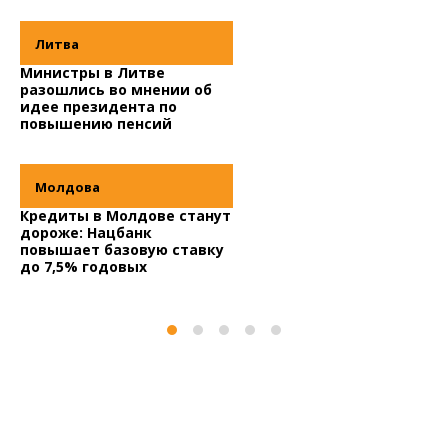
Литва
Министры в Литве
разошлись во мнении об
П
идее президента по
л
повышению пенсий
К
у
Молдова
Кредиты в Молдове станут
дороже: Нацбанк
С
повышает базовую ставку
п
до 7,5% годовых
с