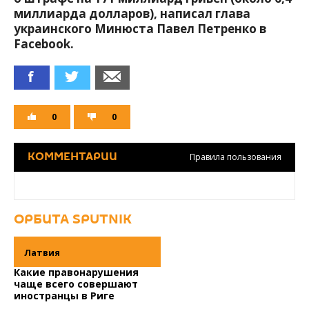
миллиарда долларов), написал глава
украинского Минюста Павел Петренко в
Facebook.
0
0
Правила пользования
КОММЕНТАРИИ
ОРБИТА SPUTNIK
Латвия
Какие правонарушения
М
чаще всего совершают
р
иностранцы в Риге
и
п