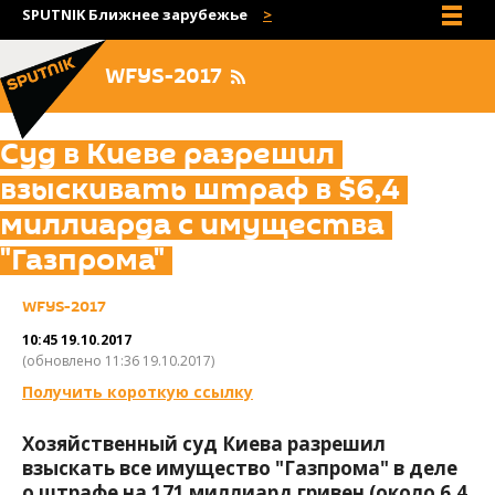
SPUTNIK Ближнее зарубежье
Все сайты
WFYS-2017
Суд в Киеве разрешил
взыскивать штраф в $6,4
миллиарда с имущества
"Газпрома"
WFYS-2017
10:45 19.10.2017
(обновлено 11:36 19.10.2017)
Получить короткую ссылку
Хозяйственный суд Киева разрешил
взыскать все имущество "Газпрома" в деле
о штрафе на 171 миллиард гривен (около 6,4