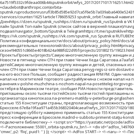
6a7519f5332c9fdeaa006b44sputnikorbit/wfys_2017/20171017/16251.html216.73.217.17Mozilla/5.0 (Macintosh; Intel Mac OS X 10_15_7) AppleWebKit/537.36 (KHTML, like Gecko) Chrome/131.0.0.0 Safari/537.36; ClaudeBot/1.0; +claudebot@anthropic.com)orbita-sputnik.ruproductionrusrufl3b85d585e92d7ca5f6e5b7a039aba6400e52431bf8cc7aab201710171//images/https://id.sputniknews.com/images/orbit/110001000030000https://cm.sputniknews.com/chatf4uoHwgT3L1productionhttps://sputniknews.ru.sputniknews.ru4419376 /services/counter/16251article1786059253 sputnik_orbit Главный навигаторГлавный навигатор/navigator_top/Sputnik в Telegramhttps://t.me/sputniklivehttps://t.me/sputnikliveSputnik в Дзенhttps://dzen.ru/sputnik_rushttps://dzen.ru/sputnik_rusSputnik в VK https://vk.ru/sputnik_rushttps://vk.ru/sputnik_rusSputnik в RUTUBEhttps://rutube.ru/channel/23466577https://rutube.ru/channel/23466577 Топ-лайн Sputnik Топ-лайн Sputnik (список сайтов в верхней плашке)/navigator_top_line/SPUTNIK Ближнее зарубежье https://sputniknews.ru/https://sputniknews.ru/ Навигатор подвалНавигатор подвал/navigator_bottom/Sputnik в Telegramhttps://t.me/sputniklivehttps://t.me/sputniklive Sputnik в Дзенhttps://dzen.ru/sputnik_rushttps://dzen.ru/sputnik_rus Sputnik в VK https://vk.com/sputnik_rushttps://vk.com/sputnik_rus Sputnik в RUTUBEhttps://rutube.ru/channel/23466577https://rutube.ru/channel/23466577 НавигаторНавигатор нижний футер для Политик и т.п./navigator_policy/Политика конфиденциальности/docs/about/privacy_policy.html/docs/about/privacy_policy.html Политика использования Cookie/docs/about/cookie_policy.html/docs/about/cookie_policy.html Правила применения рекомендательных технологий/docs/about/privacy_policy.html#privacy_policy/docs/about/privacy_policy.html#privacy_policy архивlist_kw1 * list_kw2 * list_kw3/archive/Ты супер! Второй сезон!940551c8665e4018b624a988fd22d95f/projects/20180215/19023.htmlТы супер! Второй сезон!Ты супер! Второй сезон!Ты супер! Второй сезон!ty-super-vtorojj-sezon Ты супер! Второй сезон! ПроектыПроекты/projects/Самую многочисленную группу женщин и детей, спасенных из горячих точек Ближнего Востока, доставят в субботу в Грозный спецрейсом из сирийского Хмеймима, сообщила РИА Новости в пятницу член СПЧ при главе Чечни Хеда Саратова.a7aafa959366b1536e13dc09b87a052e/wfys_2017/20171020/18042.htmlПервый рейс из Сирии доставит в Грозный группу спасенных женщин и детейСамую многочисленную группу женщин и детей, спасенных из горячих точек Ближнего Востока, доставят в субботу в Грозный спецрейсом из сирийского Хмеймима, сообщила РИА Новости в пятницу член СПЧ при главе Чечни Хеда Саратова.pervyjj-rejjs-iz-sirii-dostavit-v-groznyjj-gruppu-spasennykh-zhenshhin-i-detejj WFYS-2017WFYS-2017/wfys_2017/Мужчина с ножом напал на посетителей торгового центра на юго-востоке Польши, сообщает радиостанция RFM FM. Один человек погиб, еще восемь получили ранения.2b27cdb07bc2eb7a71c2b953f1777c13/wfys_2017/20171020/18035.htmlВ Польше мужчина с н