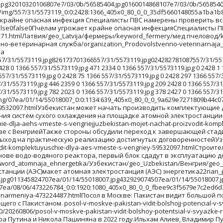
овод/keyword_med_pchelovod/пчеловодство/keyword_pchelovodstvo/пчелы/keyword_pchely/болезнь/product_bolezn/falseПродовольственно-ветеринарная служба/organization_Prodovolstvenno-veterinarnaja_sluzhba/Пчела на цветкеПчела на цветкемед пасека мелконов25813641Sergey_MelkonovSputnik / Sergey Melkonov1Пчела на цветке557/31/5573119.jpg897166501366557/31/5573119.jpg02428453858557/31/5573119.jpg826173701366557/31/5573119.jpg024282781087557/31/5573119.jpg02428711285557/31/5573119.jpg225227401366557/31/5573119.jpg024282231194557/31/5573119.jpg0242801366557/31/5573119.jpg384220501366557/31/5573119.jpg598196401366557/31/5573119.jpg 317 2428 0 1366 557/31/5573119.jpg 706 2099 0 1366 557/31/5573119.jpg 0 2428 0 1366 557/31/5573119.jpg 471 2334 0 1366 557/31/5573119.jpg 0 2428 1 1366 557/31/5573119.jpg 583 2222 0 1366 557/31/5573119.jpg 0 2428 121 1366 557/31/5573119.jpg 13 2428 0 1366 557/