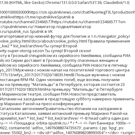
ние: 55004_bn4--> <div id="adfox_149760909413214648"></div> <script> window.Ya.adfoxCode.create({ ownerId: 249922, containerId: 'adfox_149760909413214648', params: { pp: 'kpj', ps: 'cmwc', p2: 'fliq', puid1: '' } }); </script><!--В head сайта один раз подключите библиотеку--> <script src="https://yastatic.net/pcode/adfox/loader.js" crossorigin="anonymous"></script> <!--AdFox START--> <!--riaru--> <!--Площадка: orbita-sputnik.ru / * / *--> <!--Тип баннера: 300x--> <!--Расположение: 55005_bn5--> <div id="adfox_149760913936336539"></div> <script> window.Ya.adfoxCode.create({ ownerId: 249922, containerId: 'adfox_149760913936336539', params: { pp: 'kpk', ps: 'cmwc', p2: 'flng', puid1: '' } }); </script> <br> <!--AdFox START--> <!--riaru--> <!--Площадка: orbita-sputnik.ru / * / *--> <!--Тип баннера: 300x--> <!--Расположение: 55008_bn8--> <div id="adfox_149788621877875597"></div> <script> window.Ya.adfoxCode.create({ ownerId: 249922, containerId: 'adfox_149788621877875597', params: { pp: 'kpv', ps: 'cmwc', p2: 'flng', puid1: '' } }); </script> <!--AdFox START--> <!--riaru--> <!--Площадка: orbita-sputnik.ru / * / *--> <!--Тип баннера: 300x--> <!--Расположение: 55006_bn6--> <div id="adfox_149760920670438387"></div> <script> window.Ya.adfoxCode.create({ ownerId: 249922, containerId: 'adfox_149760920670438387', params: { pp: 'kpl', ps: 'cmwc', p2: 'flng', puid1: '' } }); </script> <br> <!--AdFox START--> <!--riaru--> <!--Площадка: orbita-sputnik.ru / * / *--> <!--Тип баннера: 300x--> <!--Расположение: 55009_bn9--> <div id="adfox_149788629099157512"></div> <script> window.Ya.adfoxCode.create({ ownerId: 249922, containerId: 'adfox_149788629099157512', params: { pp: 'kpw', ps: 'cmwc', p2: 'flng', puid1: '' } }); </script> sputnik_ososhttps://sputnik-ossetia.ruhttps://cdnn1.img.sputnik-ossetia.ru/img/07ea/08/06/40410121_0:120:1280:840_405x0_80_0_0_4723643b88279fad5713565dc0ac5da3.jpg1b43f86c18dedb83a2af7e1157984c83/20260806/grantovaya-programma-dlya-yuzhnoy-osetii-na-100-mln-startuet-1-sentyabrya-40410914.htmlГрантовая программа для Южной Осетии на 100 млн рублей стартует 1 сентябряgrantovaja-programma-dlja-juzhnojj-osetii-na-100-mln-rublejj-startuet-1-sentjabrjagrantovaya-programma-dlya-yuzhnoy-osetii-na-100-mln-startuet-1-sentyabryafalsefalse0false0/20260806/grantovaya-programma-dlya-yuzhnoy-osetii-na-100-mln-startuet-1-sentyabrya-40410914.htmlЮжная ОсетияПоследние новости в Южной Осетии на русском сегодня/South_Ossetia/falseЮжная Осетия - последние новости сегодня - Sputnik Южная ОсетияНовостиПоследние новости часа на русском сегодня/news/falseОбщество/category_obschestvo/falseРоссия/geo_Rossija/falseСеминар в ЮОГУСеминар ЮОГУ22rian_photoSputnik / 1Михаил АвагимовСеминар в ЮОГУ5b626507ea/08/06/40410121.jpg370910096007ea/08/06/40410121.jpg0128037458707ea/08/06/40410121.jpg320960096007ea/08/06/40410121.j