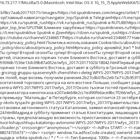
ожом напал на посетителей торгового центраМужчина с ножом напал на посетителей торгового центра на юго-востоке Польши, сообщает радиостанция RFM FM. Один человек погиб, еще восемь получили ранения.v-polshe-muzhchina-s-nozhom-napal-na-posetitelejj-torgovogo-centra WFYS-2017WFYS-2017/wfys_2017/Около тысячи гостей приглашены на премьеру "Матильды" в Петербурге, которая состоится 23 октября в Мариинском театре, сообщил РИА Новости представитель организатора кинопоказа.e207a4eb8e2cc1ed90f6dace8bc7f266/wfys_2017/20171020/18029.htmlНа премьеру "Матильды" в Петербурге приглашены около тысячи гостейОколо тысячи гостей приглашены на премьеру "Матильды" в Петербурге, которая состоится 23 октября в Мариинском театре, сообщил РИА Новости представитель организатора кинопоказа.na-premeru-matildy-v-peterburge-priglasheny-okolo-tysjachi-gostejj WFYS-2017WFYS-2017/wfys_2017/Правительство Испании на заседании в предстоящую субботу намерено применить статью 155 Конституции страны, предполагающую возможность приостановки автономного статуса Каталонии, заявил испанский премьер Мариано Рахой на пресс-конференции в Брюсселе.67e8a19faa971a455b368320404caeaf/wfys_2017/20171020/18024.htmlМадрид в субботу применит статью Конституции, лишающую Каталонию автономииПравительство Испании на заседании в предстоящую субботу намерено применить статью 155 Конституции страны, предполагающую возможность приостановки автономного статуса Каталонии, заявил испанский премьер Мариано Рахой на пресс-конференции в Брюсселе.madrid-v-subbotu-primenit-statju-konstitucii-lishajushhuju-kataloniju-avtonomii WFYS-2017WFYS-2017/wfys_2017/ архивlist_kw1 * list_kw2 * list_kw3/archive/ <!--В head сайта один раз подключите библиотеку--> <script src="https://yastatic.net/pcode/adfox/loader.js" crossorigin="anonymous"></script> <!--AdFox START--> <!--riaru--> <!--Площадка: orbita-sputnik.ru / * / *--> <!--Тип баннера: 1000x--> <!--Расположение: 55001_orbita-sputnik.ru_bn1--> <div id="adfox_14976088074735673"></div> <script> window.Ya.adfoxCode.create({ ownerId: 249922, containerId: 'adfox_14976088074735673', params: { pp: 'kpg', ps: 'cmwc', p2: 'fliq', puid1: '' } }); </script> <!--AdFox START--> <!--riaru--> <!--Площадка: orbita-sputnik.ru / * / *--> <!--Тип баннера: 1000x--> <!--Расположение: 55002_bn2--> <div id="adfox_149760898208993054"></div> <script> window.Ya.adfoxCode.create({ ownerId: 249922, containerId: 'adfox_149760898208993054', params: { pp: 'kph', ps: 'cmwc', p2: 'fliq', puid1: '' } }); </script> <!--AdFox START--> <!--riaru--> <!--Площадка: orbita-sputnik.ru / * / *--> <!--Тип баннера: 1000x--> <!--Расположение: 55003_bn3--> <div id="adfox_149760905039733471"></div> <script> window.Ya.adfoxCode.create({ ownerId: 249922, containerId: 'adfox_149760905039733471', params: { pp: 'kpi', ps: 'cmwc', p2: 'fliq', puid1: '' } }); </script> <!--AdFox START--> <!--riaru--> <!--Площадка: orbita-sputnik.ru / * / *--> <!--Тип баннера: 1000x--> <!--Расположе