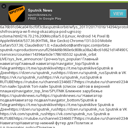
×
Sputnik News
VIEW
sputniknews.ru
FREE - In Google Play
6a76b91c04ca041bcf0f3c8asputnikorbit/wfys_2017/20171016/14394/protokol-shifrovaniya-wi-fi-mog-okazatsya-pod-ugrozoj-vzloma.html216.73.216.200Mozilla/5.0 (Linux; Android 14; Pixel 8) AppleWebKit/537.36 (KHTML, like Gecko) Chrome/131.0.0.0 Mobile Safari/537.36; ClaudeBot/1.0; +claudebot@anthropic.com)orbita-sputnik.ruproductionrusrufl29d4d6b960e6c808ca38a24bc61d621d14f49012bc51ea69201710161//images/https://id.sputniknews.com/images/orbit/110001000030000https://cm.sputniknews.com/chatf4uoHwgT3L1productionhttps://sputniknews.ru.sputniknews.ru4419376 /services/counter/14394article1786165532 sputnik_orbit LIVE/sys_live_announce/ Срочно/sys_popular/ Главный навигаторГлавный навигатор/navigator_top/Sputnik в Telegramhttps://t.me/sputniklivehttps://t.me/sputnikliveSputnik в Дзенhttps://dzen.ru/sputnik_rushttps://dzen.ru/sputnik_rusSputnik в VK https://vk.ru/sputnik_rushttps://vk.ru/sputnik_rusSputnik в RUTUBEhttps://rutube.ru/channel/23466577https://rutube.ru/channel/23466577 Топ-лайн Sputnik Топ-лайн Sputnik (список сайтов в верхней плашке)/navigator_top_line/SPUTNIK Ближнее зарубежье https://sputniknews.ru/https://sputniknews.ru/ Навигатор подвалНавигатор подвал/navigator_bottom/Sputnik в Telegramhttps://t.me/sputniklivehttps://t.me/sputniklive Sputnik в Дзенhttps://dzen.ru/sputnik_rushttps://dzen.ru/sputnik_rus Sputnik в VK https://vk.com/sputnik_rushttps://vk.com/sputnik_rus Sputnik в RUTUBEhttps://rutube.ru/channel/23466577https://rutube.ru/channel/23466577 НавигаторНавигатор нижний футер для Политик и т.п./navigator_policy/Политика конфиденциальности/docs/about/privacy_policy.html/docs/about/privacy_policy.html Политика использования Cookie/docs/about/cookie_policy.html/docs/about/cookie_policy.html Правила применения рекомендательных технологий/docs/about/privacy_policy.html#privacy_policy/docs/about/privacy_policy.html#privacy_policy архивlist_kw1 * list_kw2 * list_kw3/archive/Ты супер! Второй сезон!940551c8665e4018b624a988fd22d95f/projects/20180215/19023.htmlТы супер! Второй сезон!Ты супер! Второй сезон!Ты супер! Второй сезон!ty-super-vtorojj-sezon Ты супер! Второй сезон! ПроектыПроекты/projects/Самую многочисленную группу женщин и детей, спасенных из горячих точек Ближнего Востока, доставят в субботу в Грозный спецрейсом из сирийского Хмеймима, сообщила РИА Новости в пятницу член СПЧ при главе Чечни Хеда Саратова.a7aafa959366b1536e13dc09b87a052e/wfys_2017/20171020/18042.htmlПервый рейс из Сирии доставит в Грозный группу спасенных женщин и детейСамую многочисленную группу женщин и детей, спасенных из горячих точек Ближнего Востока, доставят в субботу в Грозный спецрейсом из сирийского Хмеймима, сообщила РИА Новости в пятницу член СПЧ при главе Чечни Хеда Саратова.pervyjj-rejjs-iz-sirii-dostavit-v-groznyjj-gruppu-spasennykh-zhenshhin-i-detejj WFYS-2017WFYS-2017/wfys_2017/Мужчина с ножом напал на посетителей торгового центра на юго-востоке Польши, сообщает радиостанция RFM FM. Один человек погиб, еще восемь получили ранения.2b27cdb07bc2eb7a71c2b953f1777c13/wfys_2017/20171020/18035.htmlВ Польше мужчина с ножом напал на посетителей торгового центраМужчина с ножом напал на посетителей торгового центра на юго-востоке Польши, сообщает радиостанция RFM FM. Один человек погиб, еще восемь получили ранения.v-polshe-muzhchina-s-nozhom-napal-na-posetitelejj-torgovogo-centra WFYS-2017WFYS-2017/wfys_2017/Около тысячи гостей приглашены на премьеру "Матильды" в Петербурге, которая состоится 23 октября в Мариинском театре, сообщил РИА Новости представитель организатора кинопоказа.e207a4eb8e2cc1ed90f6dace8bc7f266/wfys_2017/20171020/18029.htmlНа премьеру "Матильды" в Петербурге приглашены около тысячи гостейОколо тысячи гостей приглашены на премьеру "Матильды" в Петербурге, которая состоится 23 октября в Мариинском театре, сообщил РИА Новости представитель организатора кинопоказа.na-premeru-matildy-v-peterburge-priglasheny-okolo-tysjachi-gostejj WFYS-2017WFYS-2017/wfys_2017/Правительство Испании на заседании в предстоящую субботу намерено применить статью 155 Конституции страны, предполагающую возможность приостановки автономного статуса Каталонии, заявил испанский премьер Мариано Рахой на пресс-конференции в Брюсселе.67e8a19faa971a455b368320404caeaf/wfys_2017/20171020/18024.htmlМадрид в субботу применит статью Конституции, лишающую Каталонию автономииПравительство Испании на заседании в предстоящую субботу намерено применить статью 155 Конституции страны, предполагающую возможность приостановки автономного статуса Каталонии, заявил испанский премьер Мариано Рахой на пресс-конференции в Брюсселе.madrid-v-subbotu-primenit-statju-konstitucii-lishajushhuju-kataloniju-avtonomii WFYS-2017WFYS-2017/wfys_2017/ архивlist_kw1 * list_kw2 * list_kw3/archive/ Инфографика/sys_infographics/b059c3cfb8f6f2a2bded5da6f13eaae2/20210401/obrazovanie-lidery-strany-byvshee-ussr-1033117848.htmlОбразование лидеров стран бывшего СССРОпыт президента далеко не исчерпывается его образованием, но все же это важный фактор становления личности. Где учились лидеры стран бывшего СССР - в инфографикеobrazovanie-liderov-stran-byvshego-sssrobrazovanie-lidery-strany-byvshee-ussr0/20210401/obrazovanie-lidery-strany-byvshee-ussr-1033117848.htmlИнфографикаНовости и события Таджикистана в формате инфографика/infographics/truetruetrueИнфографикаСмотрите инфографики об актуальных событиях в России, Таджикистане и мире на сайте Sputnik ТаджикистанИнфографикаГде учились лидеры стран бывшего СССРГде учились лидеры стран бывшего СССРИнфографика1034271979sputnik_infographicsSputnik/c79d9d/07e5/04/01/1033116733.png099801497/07e5/04/01/1033116733.png09984631212/07e5/04/01/1033116733.png099810701236/07e5/04/01/1033116733.png09989871320/07e5/04/01/1033116733.png09989041403/07e5/04/01/1033116733.png09988211486/07e5/04/01/1033116733.png09989541353/07e5/04/01/1033116733.png09988731434/07e5/04/01/1033116733.png09986541652/07e5/04/01/1033116733.png099802307/07e5/04/01/1033116733.png/07e5/04/01/1033116733.png/07e5/04/01/1033116733.png/07e5/04/01/1033116733.png0998362971/07e5/04/01/1033116733.png0998390943/07e5/04/01/1033116733.png0998334999/07e5/04/01/1033116733.png09982941039/07e5/04/01/1033116733.png09983101023/07e5/04/01/1033116733.png09981681166/07e5/04/01/1033116733.png0998344989/07e5/04/01/1033116733.png0998411922/07e5/04/01/1033116733.png099801395/07e5/04/01/1033116733.png09981771156/07e5/04/01/1033116733.png0998384949/07e5/04/01/1033116733.png0998359974/07e5/04/01/1033116733.png09981181215/07e5/04/01/1033116733.png0998353980/07e5/04/01/1033116733.png01000396937/07e5/04/01/1033116733.png09983151018/07e5/04/01/1033116733.png0998358975/07e5/04/01/1033116733.png09982921041/07e5/04/01/1033116733.png09983011032/07e5/04/01/1033116733.png09982511082/07e5/04/01/1033116733.png01036373961/07e5/04/01/1033116733.png09983101023/07e5/04/01/1033116733.png012003291004/07e5/04/01/1033116733.png09981681166/07e5/04/01/1033116733.png0998401932/07e5/04/01/1033116733.png01000447887/07e5/04/01/1033116733.png0998386947 Видеоhttps://tj.sputniknews.ru/video/https://tj.sputniknews.ru/video/ Фотоленты/sys_photo/abee0543fb5a22545ed4f47ad4daab24/20210405/foto-katoliki-easter-2021-1033135838.htmlПасха в маске: католики со всего мира отметили христианский праздник - фотоПоследователи Евангелическо-лютеранской и Римско-католической церквей отметили Пасху, или Воскресение Христовоpaskha-v-maske-katoliki-so-vsego-mira-otmetili-khristianskijj-prazdnik--fotofoto-katoliki-easter-2021/20210405/foto-katoliki-easter-2021-1033135838.htmlФотоФото: последние новости Таджикистана и мира в фотографиях/photo/truetruetrueФотофото фотография снимок кадр Самые интересные и яркие фотографии с места событий - смотрите на сайте Sputnik ТаджикистанФотоВерующая на воскресной пасхальной службе в Шри-Ланке католики Пасха праздник религия страны католичество флпасхавмире 2https://tj.sputniknews.ru/docs/reuters.htmlreuters_photoREUTERS\Dinuka LiyanawatteA devotee attends the Easter Sunday prayers at the one of the April 21's Easter Sunday bomb attacked churches St. Sebastian's Church in 2019, in Katuwapitiya, Sri Lanka April 4, 2021. Верующая на воскресной пасхальной службе в Шри-Ланке DO NOT USE! // НЕ ИСПОЛЬЗОВАТЬ! Действие договора с REUTERS прекращено07e5/04/05/1033135049.jpg02947779127007e5/04/05/1033135049.jpg79021550204807e5/04/05/1033135049.jpg02947534151607e5/04/05/1033135049.jpg02947288176107e5/04/05/1033135049.jpg0294743200707e5/04/05/1033135049.jpg02947436161407e5/04/05/1033135049.jpg02947196185307e5/04/05/1033135049.jpg10728380204807e5/04/05/1033135049.jpg44924970204807e5/04/05/1033135049.jpg029460204807e5/04/05/1033135049.jpg07e5/04/05/1033135049.jpg07e5/04/05/1033135049.jpg07e5/04/05/1033135049.jpg52226100204807e5/04/05/1033135049.jpg0294653185107e5/04/05/1033135049.jpg02946155174907e5/04/05/1033135049.jpg83322990204807e5/04/05/1033135049.jpg0294642186207e5/04/05/1033135049.jpg54225900204807e5/04/05/1033135049.jpg63524970204807e5/04/05/1033135049.jpg54225900204807e5/04/05/1033135049.jpg33727950204807e5/04/05/1033135049.jpg02946197170707e5/04/05/1033135049.jpg02946123178107e5/04/05/1033135049.jpg02946119178507e5/04/05/1033135049.