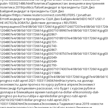
.jpg030710189107e4/08/0d/1031726614.jpg030710163507e4/08/0d/1031726614.jpg02457-1204807e4/08/0d/1031726614.jpg02731-1204807e4/08/0d/1031726614.jpg02743-1204807e4/08/0d/1031726614.jpg02867-1204807e4/08/0d/1031726614.jpg030710187507e4/08/0d/1031726614.jpg030710170107e4/08/0d/1031726614.jpg030710157507e4/08/0d/1031726614.jpg0307187143907e4/08/0d/1031726614.jpg231884-1204807e4/08/0d/1031726614.jpg02049-1204807e4/08/0d/1031726614.jpg02049-1204807e4/08/0d/1031726614.jpg02793-1204807e4/08/0d/1031726614.jpg030710174307e4/08/0d/1031726614.jpg03071-1204807e4/08/0d/1031726614.jpg2211686-1204807e4/08/0d/1031726614.jpg07e4/08/0d/1031726614.jpg07e4/08/0d/1031726614.jpg220eb70855249fb8a69d73a216058ba5/20210401/dollar-prognoz-rubl-aprel-2021-1033113604.htmlНаступить на доллар: экономисты дали прогноз по курсу рубля в апрелеЭкономист Александр Купцикевич рассказал, что будет с курсом рубля и доллара в ближайшее время nastupit-na-dollar-ehkonomisty-dali-prognoz-po-kursu-rublja-v-apreledollar-prognoz-rubl-aprel-20210/20210401/dollar-prognoz-rubl-aprel-2021-1033113604.htmlЭкономикаЭкономика Таджикистана 2019: новости сегодня/economy/<p>Экономика</p>Курс валютДенежные купюры.пять тысяча рубль евро оплата купюра валюта предметная переводы виза монеты деньги финансы экономика курс торги биржа пластиковая карта кредитка платежная американский доллар горизонталь1http://www.rian.ru/docs/about/copyright.htmlrian_photoSputnik /1Владимир ТрефиловДенежные купюры.http://visualrian.ru/images/item/6244345/07e4/09/09/1031868572.jpg0307210271539/07e4/09/09/1031868572.jpg030728561880/07e4/09/09/1031868572.jpg030723871923/07e4/09/09/1031868572.jpg45427674491991/07e4/09/09/1031868572.jpg030726541884/07e4/09/09/1031868572.jpg030721931921/07e4/09/09/1031868572.jpg74280502048/07e4/09/09/1031868572.jpg582263002048/07e4/09/09/1031868572.jpg1156252102048/07e4/09/09/1031868572.jpg0307202048/07e4/09/09/1031868572.jpg/07e4/09/09/1031868572.jpg/07e4/09/09/1031868572.jpg/07e4/09/09/1031868572.jpg1356282202048/07e4/09/09/1031868572.jpg328307202048/07e4/09/09/1031868572.jpg1158302002048/07e4/09/09/1031868572.jpg0307201930/07e4/09/09/1031868572.jpg984307202048/07e4/09/09/1031868572.jpg0307201890/07e4/09/09/1031868572.jpg0307201898/07e4/09/09/1031868572.jpg280307202048/07e4/09/09/1031868572.jpg0307202048/07e4/09/09/1031868572.jpg03072411741/07e4/09/09/1031868572.jpg1024307202048/07e4/09/09/1031868572.jpg0307201874/07e4/09/09/1031868572.jpg03072271755/07e4/09/09/1031868572.jpg030721031679/07e4/09/09/1031868572.jpg614307202048/07e4/09/09/1031868572.jpg0307201988/07e4/09/09/1031868572.jpg03072221760/07e4/09/09/1031868572.jpg03072741708/07e4/09/09/1031868572.jpg1024307202048/07e4/09/09/1031868572.jpg204307202048/07e4/09/09/1031868572.jpg03072271755/07e4/09/09/1031868572.jpg342307202048/07e4/09/09/1031868572.jpg030722151567/07e4/09/09/1031868572.jpg204307202048/07e4/09/09/1031868572.jpg168307202048/07e4/09/09/1031868572.jpg03072191763/07e4/09/09/1031868572.jpg0307225119135cd6af02856c56d1894eeffbcded65d4/20210309/velikiy-post-2021-kalendar-pitaniya-menyu-recepty-1032927846.htmlВеликий пост - 2023: календарь питания, меню и рецепты на каждый деньВеликий пост - самый главный и самый строгий пост в году. Sputnik Таджикистан сделал подборку постного меню и вкусных рецептов на каждый деньvelikijj-post--2023-kalendar-pitanija-menju-i-recepty-na-kazhdyjj-denvelikiy-post-2021-kalendar-pitaniya-menyu-recepty0000Великий пост 2023: календарь питания, меню и рецепты на каждый деньВеликий пост календарь питания рецептыВеликий пост - самый главный и самый строгий пост в году. Sputnik сделал подборку постного меню и вкусных рецептов на каждый день/20210309/velikiy-post-2021-kalendar-pitaniya-menyu-recepty-1032927846.htmlЯгодный десертЯгодный десерт, архивное фоточерника клубника сливки еда ягода сладость десерт мюсли овсяная каша овсянка зож питание здоровое витамины фруктовый салатPixabay / НЕ ИСПОЛЬЗОВАТЬ! Действие договора с Pixabay прекращено/07e5/03/02/1032927746.jpg01921463783/07e5/03/02/1032927746.jpg381123201276/07e5/03/02/1032927746.jpg01921303943/07e5/03/02/1032927746.jpg019211431103/07e5/03/02/1032927746.jpg0191501276/07e5/03/02/1032927746.jpg019212391007/07e5/03/02/1032927746.jpg01921831163/07e5/03/02/1032927746.jpg0170101276/07e5/03/02/1032927746.jpg169144501276/07e5/03/02/1032927746.jpg0192001276/07e5/03/02/1032927746.jpg/07e5/03/02/1032927746.jpg/07e5/03/02/1032927746.jpg/07e5/03/02/1032927746.jpg141144301276/07e5/03/02/1032927746.jpg0171001276/07e5/03/02/1032927746.jpg019202721116/07e5/03/02/1032927746.jpg019202021186/07e5/03/02/1032927746.jpg154143001276/07e5/03/02/1032927746.jpg154143001276/07e5/03/02/1032927746.jpg019201631225/07e5/03/02/1032927746.jpg019201041276/07e5/03/02/1032927746.jpg0174001276/07e5/03/02/1032927746.jpg01920901276/07e5/03/02/1032927746.jpg019201511237/07e5/03/02/1032927746.jpg01920941276/07e5/03/02/1032927746.jpg212137201276/07e5/03/02/1032927746.jpg0178601276/07e5/03/02/1032927746.jpg01920341276/07e5/03/02/1032927746.jpg019201541234/07e5/03/02/1032927746.jpg335124901276/07e5/03/02/1032927746.jpg0178601276/07e5/03/02/1032927746.jpg017020127