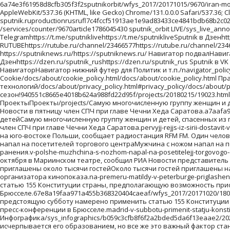
6a74e3f61958d8cfb305f3f2sputnikorbit/wfys_2017/20171015/9670/iran-mozhet-vyjti-iz-yadernoj-sdelki-v-sluchae-vosstanovleniya-sankcij-ssha.html216.73.216.179Mozilla/5.0 (Macintosh; Intel Mac OS X 10_15_7) AppleWebKit/537.36 (KHTML, like Gecko) Chrome/131.0.0.0 Safari/537.36; ClaudeBot/1.0; +claudebot@anthropic.com)orbita-sputnik.ruproductionrusrufl7c4fccf51913ae1e9ad83433ce4841bdb68b2c029981f4bf201710151//images/https://id.sputniknews.com/images/orbit/110001000030000https://cm.sputniknews.com/chatf4uoHwgT3L1productionhttps://sputniknews.ru.sputniknews.ru4419376 /services/counter/9670article1786045430 sputnik_orbit LIVE/sys_live_announce/ Срочно/sys_popular/ Главный навигаторГлавный навигатор/navigator_top/Sputnik в Telegramhttps://t.me/sputniklivehttps://t.me/sputnikliveSputnik в Дзенhttps://dzen.ru/sputnik_rushttps://dzen.ru/sputnik_rusSputnik в VK https://vk.ru/sputnik_rushttps://vk.ru/sputnik_rusSputnik в RUTUBEhttps://rutube.ru/channel/23466577https://rutube.ru/channel/23466577 Топ-лайн Sputnik Топ-лайн Sputnik (список сайтов в верхней плашке)/navigator_top_line/SPUTNIK Ближнее зарубежье https://sputniknews.ru/https://sputniknews.ru/ Навигатор подвалНавигатор подвал/navigator_bottom/Sputnik в Telegramhttps://t.me/sputniklivehttps://t.me/sputniklive Sputnik в Дзенhttps://dzen.ru/sputnik_rushttps://dzen.ru/sputnik_rus Sputnik в VK https://vk.com/sputnik_rushttps://vk.com/sputnik_rus Sputnik в RUTUBEhttps://rutube.ru/channel/23466577https://rutube.ru/channel/23466577 НавигаторНавигатор нижний футер для Политик и т.п./navigator_policy/Политика конфиденциальности/docs/about/privacy_policy.html/docs/about/privacy_policy.html Политика использования Cookie/docs/about/cookie_policy.html/docs/about/cookie_policy.html Правила применения рекомендательных технологий/docs/about/privacy_policy.html#privacy_policy/docs/about/privacy_policy.html#privacy_policy архивlist_kw1 * list_kw2 * list_kw3/archive/Ты супер! Второй сезон!940551c8665e4018b624a988fd22d95f/projects/20180215/19023.htmlТы супер! Второй сезон!Ты супер! Второй сезон!Ты супер! Второй сезон!ty-super-vtorojj-sezon Ты супер! Второй сезон! ПроектыПроекты/projects/Самую многочисленную группу женщин и детей, спасенных из горячих точек Ближнего Востока, доставят в субботу в Грозный спецрейсом из сирийского Хмеймима, сообщила РИА Новости в пятницу член СПЧ при главе Чечни Хеда Саратова.a7aafa959366b1536e13dc09b87a052e/wfys_2017/20171020/18042.htmlПервый рейс из Сирии доставит в Грозный группу спасенных женщин и детейСамую многочисленную группу женщин и детей, спасенных из горячих точек Ближнего Востока, доставят в субботу в Грозный спецрейсом из сирийского Хмеймима, сообщила РИА Новости в пятницу член СПЧ при главе Чечни Хеда Саратова.pervyjj-rejjs-iz-sirii-dostavit-v-groznyjj-gruppu-spasennykh-zhenshhin-i-detejj WFYS-2017WFYS-2017/wfys_2017/Мужчина с ножом напал на посетителей торгового центра на юго-востоке Польши, сообщает радиостанция RFM FM. Один человек погиб, еще восемь получили ранения.2b27cdb07bc2eb7a71c2b953f1777c13/wfys_2017/20171020/18035.htmlВ Польше мужчина с ножом напал на посетителей торгового центраМужчина с ножом напал на посетителей торгового центра на юго-востоке Польши, сообщает радиостанция RFM FM. Один человек погиб, еще восемь получили ранения.v-polshe-muzhchina-s-nozhom-napal-na-posetitelejj-torgovogo-centra WFYS-2017WFYS-2017/wfys_2017/О