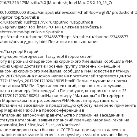
33.png01036373961/07e5/04/01/1033116733.png09983101023/07e5/04/01/1033116733.png012003291004/07e5/04/01/1033116733.png09981681166/07e5/04/01/1033116733.png0998401932/07e5/04/01/1033116733.png01000447887/07e5/04/01/1033116733.png0998386947 Видеоhttps://tj.sputniknews.ru/video/https://tj.sputniknews.ru/video/ Фотоленты/sys_photo/abee0543fb5a22545ed4f47ad4daab24/20210405/foto-katoliki-easter-2021-1033135838.htmlПасха в маске: католики со всего мира отметили христианский праздник - фотоПоследователи Евангелическо-лютеранской и Римско-католической церквей отметили Пасху, или Воскресение Христовоpaskha-v-maske-katoliki-so-vsego-mira-otmetili-khristianskijj-prazdnik--fotofoto-katoliki-easter-2021/20210405/foto-katoliki-easter-2021-1033135838.htmlФотоФото: последние новости Таджикистана и мира в фотографиях/photo/truetruetrueФотофото фотография снимок кадр Самые интересные и яркие фотографии с места событий - смотрите на сайте Sputnik ТаджикистанФотоВерующая на воскресной пасхальной службе в Шри-Ланке католики Пасха праздник религия страны католичество флпасхавмире 2https://tj.sputniknews.ru/docs/reuters.htmlreuters_photoREUTERS\Dinuka LiyanawatteA devotee attends the Easter Sunday prayers at the one of the April 21's Easter Sunday bomb attacked churches St. Sebastian's Church in 2019, in Katuwapitiya, Sri Lanka April 4, 2021. Верующая на воскресной пасхальной службе в Шри-Ланке DO NOT USE! // НЕ ИСПОЛЬЗОВАТЬ! Действие договора с REUTERS прекращено07e5/04/05/1033135049.jpg02947779127007e5/04/05/1033135049.jpg79021550204807e5/04/05/1033135049.jpg02947534151607e5/04/05/1033135049.jpg02947288176107e5/04/05/1033135049.jpg0294743200707e5/04/05/1033135049.jpg02947436161407e5/04/05/1033135049.jpg02947196185307e5/04/05/1033135049.jpg10728380204807e5/04/05/1033135049.jpg44924970204807e5/04/05/1033135049.jpg029460204807e5/04/05/1033135049.jpg07e5/04/05/1033135049.jpg07e5/04/05/1033135049.jpg07e5/04/05/1033135049.jpg52226100204807e5/04/05/1033135049.jpg0294653185107e5/04/05/1033135049.jpg02946155174907e5/04/05/1033135049.jpg83322990204807e5/04/05/1033135049.jpg0294642186207e5/04/05/1033135049.jpg54225900204807e5/04/05/1033135049.jpg63524970204807e5/04/05/1033135049.jpg54225900204807e5/04/05/1033135049.jpg33727950204807e5/04/05/1033135049.jpg02946197170707e5/04/05/1033135049.jpg02946123178107e5/04/05/1033135049.jpg02946119178507e5/04/05/1033135049.jpg029460190607e5/04/05/1033135049.jpg0294646185807e5/04/05/1033135049.jpg02946304160007e5/04/05/1033135049.jpg02946168173607e5/04/05/1033135049.jpg0294626187807e5/04/05/1033135049.jpg19429380204807e5/04/05/1033135049.jpg15429460204807e5/04/05/1033135049.jpg029460196407e5/04/05/1033135049.jpg02946137176707e5/04/05/1033135049.jpg4229460204807e5/04/05/1033135049.jpg029461