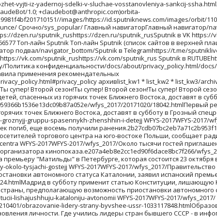
коло тысячи гостей приглашены на премьеру "Матильды" в Петербурге, которая состоится 23 октября в Мариинском театре, сообщил РИА Новости представитель организатора кинопоказа.e207a4eb8e2cc1ed90f6dace8bc7f266/wfys_2017/20171020/18029.htmlНа премьеру "Матильды" в Петербурге приглашены около тысячи гостейОколо тысячи гостей приглашены на премьеру "Матильды" в Петербурге, которая состоится 23 октября в Мариинском театре, сообщил РИА Новости представитель организатора кинопоказа.na-premeru-matildy-v-peterburge-priglasheny-okolo-tysjachi-gostejj WFYS-2017WFYS-2017/wfys_2017/Правительство Испании на заседании в предстоящую субботу намерено применить статью 155 Конституции страны, предполагающую возможность приостановки автономного статуса Каталонии, заявил испанский премьер Мариано Рахой на пресс-конференции в Брюсселе.67e8a19faa971a455b368320404caeaf/wfys_2017/20171020/18024.htmlМадрид в субботу применит статью Конституции, лишающую Каталонию автономииПравительство Испании на заседании в предстоящую субботу намерено применить статью 155 Конституции страны, предполагающую возможность приостановки автономного статуса Каталонии, заявил испанский премьер Мариано Рахой на пресс-конференции в Брюсселе.madrid-v-subbotu-primenit-statju-konstitucii-lishajushhuju-kataloniju-avtonomii WFYS-2017WFYS-2017/wfys_2017/ архивlist_kw1 * list_kw2 * list_kw3/archive/ Инфографика/sys_infographics/b059c3cfb8f6f2a2bded5da6f13eaae2/20210401/obrazovanie-lidery-strany-byvshee-ussr-1033117848.htmlОбразование лидеров стран бывшего СССРОпыт президента далеко не исчерпывается его образованием, но все же это важный фактор становления личности. Где учились лидеры стран бывшего СССР - в инфографикеobrazovanie-liderov-stran-byvshego-sssrobrazovanie-lidery-strany-byvshee-ussr0/20210401/obrazovanie-lidery-strany-byvshee-ussr-1033117848.htmlИнфографикаНовости и события Таджикистана в формате инфографика/infographics/truetruetrueИнфографикаСмотрите инфографики об актуальных событиях в России, Таджикистане и мире на сайте Sputnik ТаджикистанИнфографикаГде учились лидеры стран бывшего СССРГде учились лидеры стран бывшего СССРИнфографика1034271979sputnik_infographicsSputnik/c79d9d/07e5/04/01/1033116733.png099801497/07e5/04/01/1033116733.png09984631212/07e5/04/01/1033116733.png099810701236/07e5/04/01/1033116733.png09989871320/07e5/04/01/1033116733.png09989041403/07e5/04/01/1033116733.png09988211486/07e5/04/01/1033116733.png09989541353/07e5/04/01/1033116733.png09988731434/07e5/04/01/1033116733.png09986541652/07e5/04/01/1033116733.png099802307/07e5/04/01/1033116733.png/07e5/04/01/1033116733.png/07e5/04/01/1033116733.png/07e5/04/01/1033116733.png0998362971/07e5/04/01/1033116733.png0998390943/07e5/04/01/1033116733.png0998334999/07e5/04/01/1033116733.png09982941039/07e5/04/01/1033116733.png09983101023/07e5/04/01/1033116733.png09981681166/07e5/04/01/1033116733.png0998344989/07e5/04/01/1033116733.png0998411922/07e5/04/01/1033116733.png099801395/07e5/04/01/1033116733.png09981771156/07e5/04/01/1033116733.png0998384949/07e5/04/01/1033116733.png0998359974/07e5/04/01/1033116733.png09981181215/07e5/04/01/1033116733.png0998353980/07e5/04/01/1033116733.png01000396937/07e5/04/01/1033116733.png09983151018/07e5/04/01/1033116733.png0998358975/07e5/04/01/1033116733.png09982921041/07e5/04/01/1033116733.png09983011032/07e5/04/01/1033116733.png09982511082/07e5/04/01/10331167