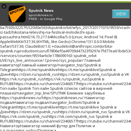
×
Sputnik News
VIEW
sputniknews.ru
FREE - In Google Play
6a7592b32257fc520d0e563dsputnikorbit/wfys_2017/20171015/9559/vrach-iz-tadzhikistana-letevshij-na-festival-molodezhi-spas-passazhira.html216.73.217.64Mozilla/5.0 (Linux; Android 14; Pixel 8) AppleWebKit/537.36 (KHTML, like Gecko) Chrome/131.0.0.0 Mobile Safari/537.36; ClaudeBot/1.0; +claudebot@anthropic.com)orbita-sputnik.ruproductionrusrufl7806ef0a49709d47323f0297e7fd77ea61bde53d709c7b98201710151//images/https://id.sputniknews.com/images/orbit/110001000030000https://cm.sputniknews.com/chatf4uoHwgT3L1productionhttps://sputniknews.ru.sputniknews.ru4419376 /services/counter/9559article1786090163 sputnik_orbit LIVE/sys_live_announce/ Срочно/sys_popular/ Главный навигаторГлавный навигатор/navigator_top/Sputnik в Telegramhttps://t.me/sputniklivehttps://t.me/sputnikliveSputnik в Дзенhttps://dzen.ru/sputnik_rushttps://dzen.ru/sputnik_rusSputnik в VK https://vk.ru/sputnik_rushttps://vk.ru/sputnik_rusSputnik в RUTUBEhttps://rutube.ru/channel/23466577https://rutube.ru/channel/23466577 Топ-лайн Sputnik Топ-лайн Sputnik (список сайтов в верхней плашке)/navigator_top_line/SPUTNIK Ближнее зарубежье https://sputniknews.ru/https://sputniknews.ru/ Навигатор подвалНавигатор подвал/navigator_bottom/Sputnik в Telegramhttps://t.me/sputniklivehttps://t.me/sputniklive Sputnik в Дзенhttps://dzen.ru/sputnik_rushttps://dzen.ru/sputnik_rus Sputnik в VK https://vk.com/sputnik_rushttps://vk.com/sputnik_rus Sputnik в RUTUBEhttps://rutube.ru/channel/23466577https://rutube.ru/channel/23466577 НавигаторНавигатор нижний футер для Политик и т.п./navigator_policy/Политика конфиденциальности/docs/about/privacy_policy.html/docs/about/privacy_policy.html Политика использования Cookie/docs/about/cookie_policy.html/docs/about/cookie_policy.html Правила применения рекомендательных технологий/docs/about/privacy_policy.html#privacy_policy/docs/about/privacy_policy.html#privacy_policy архивlist_kw1 * list_kw2 * list_kw3/archive/Ты супер! Второй сезон!940551c8665e4018b624a988fd22d95f/projects/20180215/19023.htmlТы супер! Второй сезон!Ты супер! Второй сезон!Ты супер! Второй сезон!ty-super-vtorojj-sezon Ты супер! Второй сезон! ПроектыПроекты/projects/Самую многочисленную группу женщин и детей, спасенных из горячих точек Ближнего Востока, доставят в субботу в Грозный спецрейсом из сирийского Хмеймима, сообщила РИА Новости в пятницу член СПЧ при главе Чечни Хеда Саратова.a7aafa959366b1536e13dc09b87a052e/wfys_2017/20171020/18042.htmlПервый рейс из Сирии доставит в Грозный группу спасенных женщин и детейСамую многочисленную группу женщин и детей, спасенных из горячих точек Ближнего Востока, доставят в субботу в Грозный спецрейсом из сирийского Хмеймима, сообщила РИА Новости в пятницу член СПЧ при главе Чечни Хеда Саратова.pervyjj-rejjs-iz-sirii-dostavit-v-groznyjj-gruppu-spasennykh-zhenshhin-i-detejj WFYS-2017WFYS-2017/wfys_2017/Мужчина с ножом напал на посетителей торгового центра на юго-востоке Польши, сообщает радиостанция RFM FM. Один человек погиб, еще восемь получили ранения.2b27cdb07bc2eb7a71c2b953f1777c13/wfys_2017/20171020/18035.htmlВ Польше мужчина с ножом напал на посетителей торгового центраМужчина с ножом напал на посетителей торгового центра на юго-востоке Польши, сообщает радиостанция RFM FM. Один человек погиб, еще восемь получили ранения.v-polshe-muzhchina-s-nozhom-napal-na-posetitelejj-torgovogo-centra WFYS-2017WFYS-2017/wfys_2017/Около тысячи гостей приглашены на премьеру "Матильды" в Петербурге, которая состоится 23 октября в Мариинском театре, сообщил РИА Новости представитель организатора кинопоказа.e207a4eb8e2cc1ed90f6dace8bc7f266/wfys_2017/20171020/18029.htmlНа премьеру "Матильды" в Петербурге приглашены около тысячи гостейОколо тысячи гостей приглашены на премьеру "Матильды" в Петербурге, которая состоится 23 октября в Мариинском театре, сообщил РИА Новости представитель организатора кинопоказа.na-premeru-matildy-v-peterburge-priglasheny-okolo-tysjachi-gostejj WFYS-2017WFYS-2017/wfys_2017/Правительство Испании на заседании в предстоящую субботу намерено применить статью 155 Конституции страны, предполагающую возможность приостановки автономного статуса Каталонии, заявил испанский премьер Мариано Рахой на пресс-конференции в Брюсселе.67e8a19faa971a455b368320404caeaf/wfys_2017/20171020/18024.htmlМадрид в субботу применит статью Конституции, лишающую Каталонию автономииПравительство Испании на заседании в предстоящую субботу намерено применить статью 155 Конституции страны, предполагающую возможность приостановки автономного статуса Каталонии, заявил испанский премьер Мариано Рахой на пресс-конференции в Брюсселе.madrid-v-subbotu-primenit-statju-konstitucii-lishajushhuju-kataloniju-avtonomii WFYS-2017WFYS-2017/wfys_2017/ архивlist_kw1 * list_kw2 * list_kw3/archive/ Инфографика/sys_infographics/b059c3cfb8f6f2a2bded5da6f13eaae2/20210401/obrazovanie-lidery-strany-byvshee-ussr-1033117848.htmlОбразование лидеров стран бывшего СССРОпыт президента далеко не исчерпывается его образованием, но все же это важный фактор становления личности. Где учились лидеры стран бывшего СССР - в инфографикеobrazovanie-liderov-stran-byvshego-sssrobrazovanie-lidery-strany-byvshee-ussr0/20210401/obrazovanie-lidery-strany-byvshee-ussr-1033117848.htmlИнфографикаНовости и события Таджикистана в формате инфографика/infographics/truetruetrueИнфографикаСмотрите инфографики об актуальных событиях в России, Таджикистане и мире на сайте Sputnik ТаджикистанИнфографикаГде учились лидеры стран бывшего СССРГде учились лидеры стран бывшего СССРИнфографика1034271979sputnik_infographicsSputnik/c79d9d/07e5/04/01/1033116733.png099801497/07e5/04/01/1033116733.png09984631212/07e5/04/01/1033116733.png099810701236/07e5/04/01/1033116733.png09989871320/07e5/04/01/1033116733.png09989041403/07e5/04/01/1033116733.png09988211486/07e5/04/01/1033116733.png09989541353/07e5/04/01/1033116733.png09988731434/07e5/04/01/1033116733.png09986541652/07e5/04/01/1033116733.png099802307/07e5/04/01/1033116733.png/07e5/04/01/1033116733.png/07e5/04/01/1033116733.png/07e5/04/01/1033116733.png0998362971/07e5/04/01/1033116733.png0998390943/07e5/04/01/1033116733.png0998334999/07e5/04/01/1033116733.png09982941039/07e5/04/01/1033116733.png09983101023/07e5/04/01/1033116733.png09981681166/07e5/04/01/1033116733.png0998344989/07e5/04/01/1033116733.png0998411922/07e5/04/01/1033116733.png099801395/07e5/04/01/1033116733.png09981771156/07e5/04/01/1033116733.png0998384949/07e5/04/01/1033116733.png0998359974/07e5/04/01/1033116733.png09981181215/07e5/04/01/1033116733.png0998353980/07e5/04/01/1033116733.png01000396937/07e5/04/01/1033116733.png09983151018/07e5/04/01/1033116733.png0998358975/07e5/04/01/1033116733.png09982921041/07e5/04/01/1033116733.png09983011032/07e5/04/01/1033116733.png09982511082/07e5/04/01/1033116733.png01036373961/07e5/04/01/1033116733.png09983101023/07e5/04/01/1033116733.png012003291004/07e5/04/01/1033116733.png09981681166/07e5/04/01/1033116733.png0998401932/07e5/04/01/1033116733.png01000447887/07e5/04/01/1033116733.png0998386947 Видеоhttps://tj.sputniknews.ru/video/https://tj.sputniknews.ru/video/ Фотоленты/sys_photo/abee0543fb5a22545ed4f47ad4daab24/20210405/foto-katoliki-easter-2021-1033135838.htmlПасха в маске: католики со всего мира отметили христианский праздник - фотоПоследователи Евангелическо-лютеранской и Римско-католической церквей отметили Пасху, или Воскресение Христовоpaskha-v-maske-katoliki-so-vsego-mira-otmetili-khristianskijj-prazdnik--fotofoto-katoliki-easter-2021/20210405/foto-katoliki-easter-2021-1033135838.htmlФотоФото: последние новости Таджикистана и мира в фотографиях/photo/truetruetrueФотофото фотография снимок кадр Самые интересные и яркие фотографии с места событий - смотрите на сайте Sputnik ТаджикистанФотоВерующая на воскресной пасхальной службе в Шри-Ланке католики Пасха праздник религия страны католичество флпасхавмире 2https://tj.sputniknews.ru/docs/reuters.htmlreuters_photoREUTERS\Dinuka LiyanawatteA devotee attends the Easter Sunday prayers at the one of the April 21's Easter Sunday bomb attacked churches St. Sebastian's Church in 2019, in Katuwapitiya, Sri Lanka April 4, 2021. Верующая на воскресной пасхальной службе в Шри-Ланке DO NOT USE! // НЕ ИСПОЛЬЗОВАТЬ! Действие договора с REUTERS прекращено07e5/04/05/1033135049.jpg02947779127007e5/04/05/1033135049.jpg79021550204807e5/04/05/1033135049.jpg02947534151607e5/04/05/1033135049.jpg02947288176107e5/04/05/1033135049.jpg0294743200707e5/04/05/1033135049.jpg02947436161407e5/04/05/1033135049.jpg02947196185307e5/04/05/1033135049.jpg10728380204807e5/04/05/1033135049.jpg44924970204807e5/04/05/1033135049.jpg029460204807e5/04/05/1033135049.jpg07e5/04/05/1033135049.jpg07e5/04/05/1033135049.jpg07e5/04/05/1033135049.jpg52226100204807e5/04/05/1033135049.jpg0294653185107e5/04/05/1033135049.jpg02946155174907e5/04/05/1033135049.jpg83322990204807e5/04/05/1033135049.jpg0294642186207e5/04/05/1033135049.jpg54225900204807e5/04/05/1033135049.jpg63524970204807e5/04/05/1033135049.jpg54225900204807e5/04/05/1033135049.jpg33727950204807e5/04/05/1033135049.jpg02946197170707e5/04/05/1033135049.jpg02946123178107e5/04/05/1033135049.jpg02946119178507e5/04/05/1033135049.jpg029460190607e5/04/05/1033135049.jpg0294646185807e5/04/05/1033135049.jpg02946304160007e5/04/05/1033135049.jpg02946168173607e5/04/05/1033135049.jpg0294626187807e5/04/05/1033135049.jpg19429380204807e5/04/05/1033135049.jpg15429460204807e5/04/05/1033135049.jpg029460196407e5/04/05/1033135049.jpg02946137176707e5/04/05/1033135049.jpg4229460204807e5/04/05/1033135049.jpg02946123178