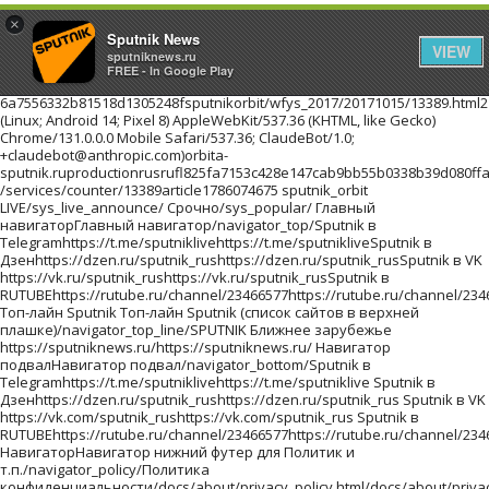
×
Sputnik News
VIEW
sputniknews.ru
FREE - In Google Play
6a7556332b81518d1305248fsputnikorbit/wfys_2017/20171015/13389.html216.73.216.46Mozilla/5.0 (Linux; Android 14; Pixel 8) AppleWebKit/537.36 (KHTML, like Gecko) Chrome/131.0.0.0 Mobile Safari/537.36; ClaudeBot/1.0; +claudebot@anthropic.com)orbita-sputnik.ruproductionrusrufl825fa7153c428e147cab9bb55b0338b39d080ffaa70a91a1201710151//images/https://id.sputniknews.com/images/orbit/110001000030000https://cm.sputniknews.com/chatf4uoHwgT3L1productionhttps://sputniknews.ru.sputniknews.ru4419376 /services/counter/13389article1786074675 sputnik_orbit LIVE/sys_live_announce/ Срочно/sys_popular/ Главный навигаторГлавный навигатор/navigator_top/Sputnik в Telegramhttps://t.me/sputniklivehttps://t.me/sputnikliveSputnik в Дзенhttps://dzen.ru/sputnik_rushttps://dzen.ru/sputnik_rusSputnik в VK https://vk.ru/sputnik_rushttps://vk.ru/sputnik_rusSputnik в RUTUBEhttps://rutube.ru/channel/23466577https://rutube.ru/channel/23466577 Топ-лайн Sputnik Топ-лайн Sputnik (список сайтов в верхней плашке)/navigator_top_line/SPUTNIK Ближнее зарубежье https://sputniknews.ru/https://sputniknews.ru/ Навигатор подвалНавигатор подвал/navigator_bottom/Sputnik в Telegramhttps://t.me/sputniklivehttps://t.me/sputniklive Sputnik в Дзенhttps://dzen.ru/sputnik_rushttps://dzen.ru/sputnik_rus Sputnik в VK https://vk.com/sputnik_rushttps://vk.com/sputnik_rus Sputnik в RUTUBEhttps://rutube.ru/channel/23466577https://rutube.ru/channel/23466577 НавигаторНавигатор нижний футер для Политик и т.п./navigator_policy/Политика конфиденциальности/docs/about/privacy_policy.html/docs/about/privacy_policy.html Политика использования Cookie/docs/about/cookie_policy.html/docs/about/cookie_policy.html Правила применения рекомендательных технологий/docs/about/privacy_policy.html#privacy_policy/docs/about/privacy_policy.html#privacy_policy архивlist_kw1 * list_kw2 * list_kw3/archive/Ты супер! Второй сезон!940551c8665e4018b624a988fd22d95f/projects/20180215/19023.htmlТы супер! Второй сезон!Ты супер! Второй сезон!Ты супер! Второй сезон!ty-super-vtorojj-sezon Ты супер! Второй сезон! ПроектыПроекты/projects/Самую многочисленную группу женщин и детей, спасенных из горячих точек Ближнего Востока, доставят в субботу в Грозный спецрейсом из сирийского Хмеймима, сообщила РИА Новости в пятницу член СПЧ при главе Чечни Хеда Саратова.a7aafa959366b1536e13dc09b87a052e/wfys_2017/20171020/18042.htmlПервый рейс из Сирии доставит в Грозный группу спасенных женщин и детейСамую многочисленную группу женщин и детей, спасенных из горячих точек Ближнего Востока, доставят в субботу в Грозный спецрейсом из сирийского Хмеймима, сообщила РИА Новости в пятницу член СПЧ при главе Чечни Хеда Саратова.pervyjj-rejjs-iz-sirii-dostavit-v-groznyjj-gruppu-spasennykh-zhenshhin-i-detejj WFYS-2017WFYS-2017/wfys_2017/Мужчина с ножом напал на посетителей торгового центра на юго-востоке Польши, сообщает радиостанция RFM FM. Один человек погиб, еще восемь получили ранения.2b27cdb07bc2eb7a71c2b953f1777c13/wfys_2017/20171020/18035.htmlВ Польше мужчина с ножом напал на посетителей торгового центраМужчина с ножом напал на посетителей торгового центра на юго-востоке Польши, сообщает радиостанция RFM FM. Один человек погиб, еще восемь получили ранения.v-polshe-muzhchina-s-nozhom-napal-na-posetitelejj-torgovogo-centra WFYS-2017WFYS-2017/wfys_2017/Около тысячи гостей приглашены на премьеру "Матильды" в Петербурге, которая состоится 23 октября в Мариинском театре, сообщил РИА Новости представитель организатора кинопоказа.e207a4eb8e2cc1ed90f6dace8bc7f266/wfys_2017/20171020/18029.htmlНа премьеру "Матильды" в Петербурге приглашены около тысячи гостейОколо тысячи гостей приглашены на премьеру "Матильды" в Петербурге, которая состоится 23 октября в Мариинском театре, сообщил РИА Новости представитель организатора кинопоказа.na-premeru-matildy-v-peterburge-priglasheny-okolo-tysjachi-gostejj WFYS-2017WFYS-2017/wfys_2017/Правительство Испании на заседании в предстоящую субботу намерено применить статью 155 Конституции страны, предполагающую возможность приостановки автономного статуса Каталонии, заявил испанский премьер Мариано Рахой на пресс-конференции в Брюсселе.67e8a19faa971a455b368320404caeaf/wfys_2017/20171020/18024.htmlМадрид в субботу применит статью Конституции, лишающую Каталонию автономииПравительство Испании на заседании в предстоящую субботу намерено применить статью 155 Конституции страны, предполагающую возможность приостановки автономного статуса Каталонии, заявил испанский премьер Мариано Рахой на пресс-конференции в Брюсселе.madrid-v-subbotu-primenit-statju-konstitucii-lishajushhuju-kataloniju-avtonomii WFYS-2017WFYS-2017/wfys_2017/ архивlist_kw1 * list_kw2 * list_kw3/archive/ Инфографика/sys_infographics/b059c3cfb8f6f2a2bded5da6f13eaae2/20210401/obrazovanie-lidery-strany-byvshee-ussr-1033117848.htmlОбразование лидеров стран бывшего СССРОпыт президента далеко не исчерпывается его образованием, но все же это важный фактор становления личности. Где учились лидеры стран бывшего СССР - в инфографикеobrazovanie-liderov-stran-byvshego-sssrobrazovanie-lidery-strany-byvshee-ussr0/20210401/obrazovanie-lidery-strany-byvshee-ussr-1033117848.htmlИнфографикаНовости и события Таджикистана в формате инфографика/infographics/truetruetrueИнфографикаСмотрите инфографики об актуальных событиях в России, Таджикистане и мире на сайте Sputnik ТаджикистанИнфографикаГде учились лидеры стран бывшего СССРГде учились лидеры стран бывшего СССРИнфографика1034271979sputnik_infographicsSputnik/c79d9d/07e5/04/01/1033116733.png099801497/07e5/04/01/1033116733.png09984631212/07e5/04/01/1033116733.png099810701236/07e5/04/01/1033116733.png09989871320/07e5/04/01/1033116733.png09989041403/07e5/04/01/1033116733.png09988211486/07e5/04/01/1033116733.png09989541353/07e5/04/01/1033116733.png09988731434/07e5/04/01/1033116733.png09986541652/07e5/04/01/1033116733.png099802307/07e5/04/01/1033116733.png/07e5/04/01/1033116733.png/07e5/04/01/1033116733.png/07e5/04/01/1033116733.png0998362971/07e5/04/01/1033116733.png0998390943/07e5/04/01/1033116733.png0998334999/07e5/04/01/1033116733.png09982941039/07e5/04/01/1033116733.png09983101023/07e5/04/01/1033116733.png09981681166/07e5/04/01/1033116733.png0998344989/07e5/04/01/1033116733.png0998411922/07e5/04/01/1033116733.png099801395/07e5/04/01/1033116733.png09981771156/07e5/04/01/1033116733.png0998384949/07e5/04/01/1033116733.png0998359974/07e5/04/01/1033116733.png09981181215/07e5/04/01/1033116733.png0998353980/07e5/04/01/1033116733.png01000396937/07e5/04/01/1033116733.png09983151018/07e5/04/01/1033116733.png0998358975/07e5/04/01/1033116733.png09982921041/07e5/04/01/1033116733.png09983011032/07e5/04/01/1033116733.png09982511082/07e5/04/01/1033116733.png01036373961/07e5/04/01/1033116733.png09983101023/07e5/04/01/1033116733.png012003291004/07e5/04/01/1033116733.png09981681166/07e5/04/01/1033116733.png0998401932/07e5/04/01/1033116733.png01000447887/07e5/04/01/1033116733.png0998386947 Видеоhttps://tj.sputniknews.ru/video/https://tj.sputniknews.ru/video/ Фотоленты/sys_photo/abee0543fb5a22545ed4f47ad4daab24/20210405/foto-katoliki-easter-2021-1033135838.htmlПасха в маске: католики со всего мира отметили христианский праздник - фотоПоследователи Евангелическо-лютеранской и Римско-католической церквей отметили Пасху, или Воскресение Христовоpaskha-v-mask