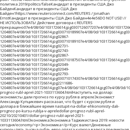
0d/1031726614.jpg030710189107e4/08/0d/1031726614.jpg030710163507e4/08/0d/1031726614.jpg02457-1204807e4/08/0d/1031726614.jpg02731-1204807e4/08/0d/1031726614.jpg02743-1204807e4/08/0d/1031726614.jpg02867-1204807e4/08/0d/1031726614.jpg030710187507e4/08/0d/1031726614.jpg030710170107e4/08/0d/1031726614.jpg030710157507e4/08/0d/1031726614.jpg0307187143907e4/08/0d/1031726614.jpg231884-1204807e4/08/0d/1031726614.jpg02049-1204807e4/08/0d/1031726614.jpg02049-1204807e4/08/0d/1031726614.jpg02793-1204807e4/08/0d/1031726614.jpg030710174307e4/08/0d/1031726614.jpg03071-1204807e4/08/0d/1031726614.jpg2211686-1204807e4/08/0d/1031726614.jpg07e4/08/0d/1031726614.jpg07e4/08/0d/1031726614.jpg220eb70855249fb8a69d73a216058ba5/20210401/dollar-prognoz-rubl-aprel-2021-1033113604.htmlНаступить на доллар: экономисты дали прогноз по курсу рубля в апрелеЭкономист Александр Купцикевич рассказал, что будет с курсом рубля и доллара в ближайшее время nastupit-na-dollar-ehkonomisty-dali-prognoz-po-kursu-rublja-v-apreledollar-prognoz-rubl-aprel-20210/20210401/dollar-prognoz-rubl-aprel-2021-1033113604.htmlЭкономикаЭкономика Таджикистана 2019: новости сегодня/economy/<p>Экономика</p>Курс валютДенежные купюры.пять тысяча рубль евро оплата купюра валюта предметная переводы виза монеты деньги финансы экономика курс торги биржа пластиковая карта кредитка платежная американский доллар горизонталь1http://www.rian.ru/docs/about/copyright.htmlrian_photoSputnik /1Владимир ТрефиловДенежные купюры.http://visualrian.ru/images/item/6244345/07e4/09/09/1031868572.jpg0307210271539/07e4/09/09/1031868572.jpg030728561880/07e4/09/09/1031868572.jpg030723871923/07e4/09/09/1031868572.jpg45427674491991/07e4/09/09/1031868572.jpg030726541884/07e4/09/09/1031868572.jpg030721931921/07e4/09/09/1031868572.jpg74280502048/07e4/09/09/1031868572.jpg582263002048/07e4/09/09/1031868572.jpg1156252102048/07e4/09/09/1031868572.jpg0307202048/07e4/09/09/1031868572.jpg/07e4/09/09/1031868572.jpg/07e4/09/09/1031868572.jpg/07e4/09/09/1031868572.jpg1356282202048/07e4/09/09/1031868572.jpg328307202048/07e4/09/09/1031868572.jpg1158302002048/07e4/09/09/1031868572.jpg0307201930/07e4/09/09/1031868572.jpg984307202048/07e4/09/09/1031868572.jpg0307201890/07e4/09/09/1031868572.jpg0307201898/07e4/09/09/1031868572.jpg280307202048/07e4/09/09/1031868572.jpg0307202048/07e4/09/09/1031868572.jpg03072411741/07e4/09/09/1031868572.jpg1024307202048/07e4/09/09/1031868572.jpg0307201874/07e4/09/09/1031868572.jpg03072271755/07e4/09/09/1031868572.jpg030721031679/07e4/09/09/1031868572.jpg614307202048/07e4/09/09/1031868572.jpg0307201988/07e4/09/09/1031868572.jpg03072221760/07e4/09/09/1031868572.jpg03072741708/07e4/09/09/1031868572.jpg1024307202048/07e4/09/09/1031868572.jpg204307202048/07e4/09/09/1031868572.jpg03072271755/07e4/09/09/1031868572.jpg342307202048/07e4/09/09/1031868572.jpg030722151567/07e4/09/09/1031868572.jpg204307202048/07e4/09/09/1031868572.jpg168307202048/07e4/09/09/1031868572.jpg03072191763/07e4/09/09/1031868572.jpg0307225119135cd6af02856c56d1894eeffbcded65d4/20210309/velikiy-post-2021-kalendar-pitaniya-menyu-recepty-1032927846.htmlВеликий пост - 2023: календарь питания, меню и рецепты на каждый деньВеликий пост - самый главный и самый строгий пост в году. Sputnik Таджикистан сделал подборку постного меню и вкусных рецептов на каждый деньvelikijj-post--2023-kalendar-pitanija-menju-i-recepty-na-kazhdyjj-denvelikiy-post-2021-kalendar-pitaniya-menyu-recepty0000Великий пост 2023: календарь питания, меню и рецепты на каждый деньВеликий пост календарь питания рецептыВеликий пост - самый главный и самый строгий пост в году. Sputnik сделал подборку постного меню и вкусных рецептов на каждый день/20210309/velikiy-post-2021-kalendar-pitaniya-menyu-recepty-1032927846.htmlЯгодный десертЯгодный десерт, архивное фоточерника клубника сливки еда ягода сладость десерт мюсли овсяная каша овсянка зож питание здоровое витамины фруктовый салатPixabay / НЕ ИСПОЛЬЗОВАТЬ! Действие договора с Pixabay прекращено/07e5/03/02/1032927746.jpg01921463783/07e5/03/02/1032927746.jpg381123201276/07e5/03/02/1032927746.jpg01921303943/07e5/03/02/1032927746.jpg019211431103/07e5/03/02/1032927746.jpg0191501276/07e5/03/02/1032927746.jpg019212391007/07e5/03/02/1032927746.jpg01921831163/07e5/03/02/1032927746.jpg0170101276/07e5/03/02/1032927746.jpg169144501276/07e5/03/02/1032927746.jpg0192001276/07e5/03/02/1032927746.jpg/07e5/03/02/1032927746.jpg/07e5/03/02/1032927746.jpg/07e5/03/02/1032927746.jpg141144301276/07e5/03/02/1032927746.jpg0171001276/07e5/03/02/1032927746.jpg019202721116/07e5/03/02/1032927746.jpg019202021186/07e5/03/02/1032927746.jpg154143001276/07e5/03/02/1032927746.jpg154143001276/07e5/03/02/1032927746.jpg019201631225/07e5/03/02/1032927746.jpg019201041276/07e5/03/02/1032927746.jpg0174001276/07e5/03/02/1032927746.jpg01920901276/07e5/03/02/1032927746.jpg019201511237/07e5/03/02/1032927746.jpg01920941276/07e5/03/02/1032927746.jpg212137201276/07e5/03/02/1032927746.jpg0178601276/07e5/03/02/1032927746.jpg01920341276/07e5/03/02/1032927746.jpg019201541234/07e5/03/02/1032927746.jpg335124901276/07e5/03/02/1032927746.jpg0178601276/07e5/03/02/1032927746.jpg0170201276/07e5/03/02/1032927746.jpg0181001276/07e5/03/02/1032927746.jpg019201751213/07e5/03/02/1032927746.jpg0191401276/07e5/03/02/1032927746.jpg019201541234/07e5/03/02/1032927746.jpg01920701276