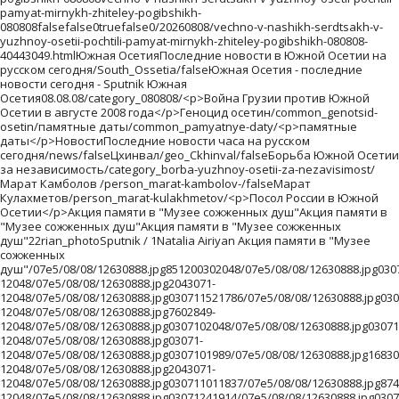
й Осетии в августе 2008 года</p>Геноцид осетин/common_genotsid-osetin/памятные даты/common_pamyatnye-daty/<p>памятные даты</p>НовостиПоследние новости часа на русском сегодня/news/falseЦхинвал/geo_Ckhinval/falseБорьба Южной Осетии за независимость/category_borba-yuzhnoy-osetii-za-nezavisimost/Марат Камболов /person_marat-kambolov-/falseМарат Кулахметов/person_marat-kulakhmetov/<p>Посол России в Южной Осетии</p>Акция памяти в "Музее сожженных душ"Акция памяти в "Музее сожженных душ"Акция памяти в "Музее сожженных душ"22rian_photoSputnik / 1Natalia Airiyan Акция памяти в "Музее сожженных душ"/07e5/08/08/12630888.jpg851200302048/07e5/08/08/12630888.jpg030726941206/07e5/08/08/12630888.jpg745211002048/07e5/08/08/12630888.jpg030724381462/07e5/08/08/12630888.jpg030721821718/07e5/08/08/12630888.jpg0307202048/07e5/08/08/12630888.jpg030723361564/07e5/08/08/12630888.jpg03072871814/07e5/08/08/12630888.jpg62279302048/07e5/08/08/12630888.jpg403245102048/07e5/08/08/12630888.jpg030711051833/07e5/08/08/12630888.jpg030711051833/07e5/08/08/12630888.jpg03071971840/07e5/08/08/12630888.jpg3403071-12048/07e5/08/08/12630888.jpg2043071-12048/07e5/08/08/12630888.jpg030711521786/07e5/08/08/12630888.jpg0307141934/07e5/08/08/12630888.jpg5763033-12048/07e5/08/08/12630888.jpg7602849-12048/07e5/08/08/12630888.jpg0307102048/07e5/08/08/12630888.jpg03071201918/07e5/08/08/12630888.jpg03071321906/07e5/08/08/12630888.jpg2783071-12048/07e5/08/08/12630888.jpg03071-12048/07e5/08/08/12630888.jpg0307101989/07e5/08/08/12630888.jpg1683071-12048/07e5/08/08/12630888.jpg2043071-12048/07e5/08/08/12630888.jpg030711011837/07e5/08/08/12630888.jpg8742735-12048/07e5/08/08/12630888.jpg03071241914/07e5/08/08/12630888.jpg030711191819/07e5/08/08/12630888.jpg7802828-12048/07e5/08/08/12630888.jpg7802828-12048/07e5/08/08/12630888.jpg030711821756/07e5/08/08/12630888.jpg10722537-12048/07e5/08/08/12630888.jpg3283071-12048/07e5/08/08/12630888.jpg030711381800/07e5/08/08/12630888.jpg030712931645/07e5/08/08/12630888.jpg/07e5/08/08/12630888.jpg/07e5/08/08/12630888.jpg sputnik_ababhttps://sputnik-abkhazia.ruhttps://cdnn1.img.sputnik-abkhazia.info/img/102259/73/1022597356_0:63:1200:738_405x0_80_0_0_0a8c8427dedc050fa46f43a9ab757980.jpg29637702bd96e941c92aa6039cdf2a4a/20260808/1064865812.htmlМолебен памяти погибших в августе 2008 года прошел в МосквеРовно 18 лет назад, в ночь с 7 на 8 августа 2008 года, Грузия напала на Цхинвал.https://t.me/SputnikAbkhazia/40315moleben-pamjati-pogibshikh-v-avguste-2008-goda-proshel-v-moskve/20260808/1064865812.htmlНовостиАктуальные новости о событиях в Абхазии/news/falseРоссия/location_Russia/ 318 G20 Российская Федерация Russia / Russian Federation 61.52401 105.318756 2 142856536 http://ru.wikipedia.org/wiki/Россия 18785/08/187850849.jpg 17215 220 187850846 image/jpeg riapedia 187850849 220 <p><strong>Росси́я</strong> (официально <strong>Росси́йская Федера́ция</strong> или <strong>Росси́я</strong>, на практике используется также сокращение <strong>РФ</strong>)&nbsp;&mdash; государство в Восточной Европе и Северной Азии. Население&nbsp;&mdash; 143 666 931 чел. (1 января 2014). Территория&nbsp;&mdash; 17 125 187 км&sup2;. Занимает первое место в мире по территории и девятое место по численности населения. Столица&nbsp;&mdash;&nbsp;<a href="http://www22.ria.ru/tags/location_Moskva/">Москва</a>. Государственный язык&nbsp;&mdash; русский. Смешанная республика федеративного устройства. В мае 2012 года пост президента занял Владимир Путин. В составе Российской Федерации находятся 85 субъектов, 46 из которых именуются областями, 22&nbsp;&mdash; республиками, 9&nbsp;&mdash; краями, 3&nbsp;&mdash; городами федерального значения, 4&nbsp;&mdash; автономными округами и 1&nbsp;&mdash; автономной областью. Отличается значительным этнокультурным разнообразием. Бо́льшая часть верующих исповедует православие. Денежная единица&nbsp;&mdash; российский рубль (усреднённый курс за 2014 год&nbsp;&mdash; 36 рублей за 1 доллар США).</p> Южная Осетия/geo_JUzhnaja_Osetija/Вооруженный конфликт в Южной Осетии (2008)/event_Vojjna_v_JUzhnojj_Osetii/ 1217592000000 Вооруженный конфликт в Южной Осетии (2008) 4e6189b7ce16df341e3b045764ed9e10 1217592000000 http://ru.wikipedia.org/wiki/Вооружённый_конфликт_в_Южной_Осетии_(2008) 18785/88/187858842.jpg 14084 146 187858839 image/jpeg riapedia 187858842 220 <p><strong>Вооружённый конфликт в Южной Осетии, Пятидневная война</strong> &mdash; вооружённый конфликт, произошедший в августе 2008 года между Грузией, с одной стороны, и Южной Осетией и Абхазией, а также Россией, с другой.</p> <p>Обстановка в зоне грузино-осетинского конфликта начала резко обостряться с конца июля &mdash; начала августа. Активные боевые действия начались в ночь на 8 августа, когда Грузия подвергла массированному артобстрелу столицу Южной Осетии, после чего предприняла попытку захвата Южной Осетии. Днём 8 августа президент России объявил о начале операции по принуждению к миру в зоне конфликта. В регион были введены значительные российские силы. В течение нескольких суток российские войска совместно с юго-осетинскими вооружёнными формированиями вытеснили грузинские войска из Южной Осетии, а также во взаимодействии с абхазскими силами &mdash; из Кодорского ущелья в Абхазии, временно заняв ряд прилегающих к конфликтным зонам районов Грузии.</p> <p>Боевые действия продолжались до 12 августа. С 14 по 16 августа президентами Абхазии, Южной Осетии, Грузии и России был подписан план мирного урегулирования конфликта. Пятидневная война имела значительные геополитические, экономические и иные последствия. Так, 26 августа Россия официально признала Южную Осетию и Абхазию в качестве независимых государств. 2 сентября Грузия разорвала дипломатические отношения с Россией. Затормозился процесс вступления Грузии в НАТО.</p> Храм Христа Спасителя Храм Христа Спасителя 1Sputnik / Владимир ВяткинХрам Христа Спасителя – кафедральный собор Русской православной церкви. Построен в середине XIX века в память о погибших в войне с Наполеоном русских воинах. В 1931 году здание было уничтожено и заново отстроено в 1994-1997 годах.102259/73/1022597356.jpg3758250800102259/73/1022597356.jpg01200300500102259/73/1022597356.jpg3348670800102259/73/1022597356.jpg01200200600102259/73/1022597356.jpg01200100700102259/73/1022597356.jpg012000800102259/73/1022597356.jpg01200160640102259/73/1022597356.jpg0120063738102259/73/1022597356.jpg6711340800102259/73/1022597356.jpg20010000800102259/73/1022597356.jpg 0 1200 11 788 102259/73/1022597356.jpg 192 1007 0 800 102259/73/1022597356.jpg 54 1145 0 800 102259/73/1022597356.jpg 0 1200 0 800 102259/73/1022597356.jpg 120 1080 0 800 102259/73/1022597356.jpg 0 1200 62 737 102259/73/1022597356.jpg 0 1200 60 739 102259/73/1022597356.jpg 0 1200 92 707 102259/73/1022597356.jpg 0 1200 75 724 102259/73/1022597356.jpg 0 1200 80 719 102259/73/1022597356.jpg 0 1200 136 664 102259/73/1022597356.jpg 313 886 0 800 102259/73/1022597356.jpg 200 1000 0 800 102259/73/1022597356.jpg 0 1200 33 766 102259/73/1022597356.jpg 200 1000 0 800 102259/73/1022597356.jpg 40 1160 0 800 102259/73/1022597356.jpg102259/73/1022597356.jpg 0 1200 30 769 102259/73/1022597356.jpg 0 1200 22 777 102259/73/1022597356.jpg 64 1135 0 800 102259/73/1022597356.jpg 0 1200 29 770 102259/73/1022597356.jpg102259/73/1022597356.jpg 32 1167 0 800 102259/73/1022597356.jpg 236 963 0 800 102259/73/1022597356.jpg 0 1200 0 800 <strong>СУХУМ, 8 авг - Sputnik. </strong>Молебен памяти погибших в результате грузинской агрессии против Южной Осетии в августе 2008 года прошел в Москве, сообщает Sputnik Южная Осетия.<br><br>На мероприятии в храме Христа Спасителя приняли участие сотрудники посольств Абхазии, Южной Осетии, Никарагуа, Венесуэлы, Сирии.<br><br>Кроме того, молебен посетили представители Госдумы, Россотрудничества, Московской осетинской общины и других организаций.7ff8099dfaa03e597420c2808dc8f4a8/20260808/1064863257.htmlМИД заявил о готовности России содействовать безопасности на Южном КавказеРовно 18 лет назад, в ночь с 7 на 8 августа 2008 года, Грузия напала на мирно спящий Цхинвал.https://t.me/SputnikAbkhazia/40310mid-zajavil-o-gotovnosti-rossii-sodejjstvovat-bezopasnosti-na-juzhnom-kavkaze/20260808/1064863257.htmlНовостиАктуальные новости о событиях в Абхазии/news/falseРоссия/location_Russia/ 318 G20 Российская Федерация Russia / Russian Federation 61.52401 105.318756 2 142856536 http://ru.wikipedia.org/wiki/Россия 18785/08/187850849.jpg 17215 220 187850846 image/jpeg riapedia 187850849 220 <p><strong>Росси́я</strong> (официально <strong>Росси́йская Федера́ция</strong> или <strong>Росси́я</strong>, на практике используется также сокращение <strong>РФ</strong>)&nbsp;&mdash; государство в Восточной Европе и Северной Азии. Население&nbsp;&mdash; 143 666 931 чел. (1 января 2014). Территория&nbsp;&mdash; 17 125 187 км&sup2;. Занимает первое место в мире по территории и девятое место по численности населения. Столица