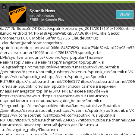
×
Sputnik News
VIEW
sputniknews.ru
FREE - In Google Play
6a7717bf8dacb5f7410e2c9esputnikorbit/wfys_2017/20171015/10965.html216.73.216.50Mozilla/5.0 (Linux; Android 14; Pixel 8) AppleWebKit/537.36 (KHTML, like Gecko) Chrome/131.0.0.0 Mobile Safari/537.36; ClaudeBot/1.0; +claudebot@anthropic.com)orbita-sputnik.ruproductionrusrufl066dc84670829c1d4bc794d62e4abf22b98eb529f3d36f32201710151//images/https://id.sputniknews.com/images/orbit/110001000030000https://cm.sputniknews.com/chatf4uoHwgT3L1productionhttps://sputniknews.ru.sputniknews.ru4419376 /services/counter/10965article1786189759 sputnik_orbit LIVE/sys_live_announce/ Срочно/sys_popular/ Главный навигаторГлавный навигатор/navigator_top/Sputnik в Telegramhttps://t.me/sputniklivehttps://t.me/sputnikliveSputnik в Дзенhttps://dzen.ru/sputnik_rushttps://dzen.ru/sputnik_rusSputnik в VK https://vk.ru/sputnik_rushttps://vk.ru/sputnik_rusSputnik в RUTUBEhttps://rutube.ru/channel/23466577https://rutube.ru/channel/23466577 Топ-лайн Sputnik Топ-лайн Sputnik (список сайтов в верхней плашке)/navigator_top_line/SPUTNIK Ближнее зарубежье https://sputniknews.ru/https://sputniknews.ru/ Навигатор подвалНавигатор подвал/navigator_bottom/Sputnik в Telegramhttps://t.me/sputniklivehttps://t.me/sputniklive Sputnik в Дзенhttps://dzen.ru/sputnik_rushttps://dzen.ru/sputnik_rus Sputnik в VK https://vk.com/sputnik_rushttps://vk.com/sputnik_rus Sputnik в RUTUBEhttps://rutube.ru/channel/23466577https://rutube.ru/channel/23466577 НавигаторНавигатор нижний футер для Политик и т.п./navigator_policy/Политика конфиденциальности/docs/about/privacy_policy.html/docs/about/privacy_policy.html Политика использования Cookie/docs/about/cookie_policy.html/docs/about/cookie_policy.html Правила применения рекомендательных технологий/docs/about/privacy_policy.html#privacy_policy/docs/about/privacy_policy.html#privacy_policy архивlist_kw1 * list_kw2 * list_kw3/archive/Ты супер! Второй сезон!940551c8665e4018b624a988fd22d95f/projects/20180215/19023.htmlТы супер! Второй сезон!Ты супер! Второй сезон!Ты супер! Второй сезон!ty-super-vtorojj-sezon Ты супер! Второй сезон! ПроектыПроекты/projects/Самую многочисленную группу женщин и детей, спасенных из горячих точек Ближнего Востока, доставят в субботу в Грозный спецрейсом из сирийского Хмеймима, сообщила РИА Новости в пятницу член СПЧ при главе Чечни Хеда Саратова.a7aafa959366b1536e13dc09b87a052e/wfys_2017/20171020/18042.htmlПервый рейс из Сирии доставит в Грозный группу спасенных женщин и детейСамую многочисленную группу женщин и детей, спасенных из горячих точек Ближнего Востока, доставят в субботу в Грозный спецрейсом из сирийского Хмеймима, сообщила РИА Новости в пятницу член СПЧ при главе Чечни Хеда Саратова.pervyjj-rejjs-iz-sirii-dostavit-v-groznyjj-gruppu-spasennykh-zhenshhin-i-detejj WFYS-2017WFYS-2017/wfys_2017/Мужчина с ножом напал на посетителей торгового центра на юго-востоке Польши, сообщает радиостанция RFM FM. Один человек погиб, еще восемь получили ранения.2b27cdb07bc2eb7a71c2b953f1777c13/wfys_2017/20171020/18035.htmlВ Польше мужчина с ножом напал на посетителей торгового центраМужчина с ножом напал на посетителей торгового центра на юго-востоке Польши, сообщает радиостанция RFM FM. Один человек погиб, еще восемь получили ранения.v-polshe-muzhchina-s-nozhom-napal-na-posetitelejj-torgovogo-centra WFYS-2017WFYS-2017/wfys_2017/Около тысячи гостей приглашены на премьеру "Матильды" в Петербурге, которая состоится 23 октября в Мариинском театре, сообщил РИА Новости представитель организатора кинопоказа.e207a4eb8e2cc1ed90f6dace8bc7f266/wfys_2017/20171020/18029.htmlНа премьеру "Матильды" в Петербурге приглашены около тысячи гостейОколо тысячи гостей приглашены на премьеру "Матильды" в Петербурге, которая состоится 23 октября в Мариинском театре, сообщил РИА Новости представитель организатора кинопоказа.na-premeru-matildy-v-peterburge-priglasheny-okolo-tysjachi-gostejj WFYS-2017WFYS-2017/wfys_2017/Правительство Испании на заседании в предстоящую субботу намерено применить статью 155 Конституции страны, предполагающую возможность приостановки автономного статуса Каталонии, заявил испанский премьер Мариано Рахой на пресс-конференции в Брюсселе.67e8a19faa971a455b368320404caeaf/wfys_2017/20171020/18024.htmlМадрид в субботу применит статью Конституции, лишающую Каталонию автономииПравительство Испании на заседании в предстоящую субботу намерено применить статью 155 Конституции страны, предполагающую возможность приостановки автономного статуса Каталонии, заявил испанский премьер Мариано Рахой на пресс-конференции в Брюсселе.madrid-v-subbotu-primenit-statju-konstitucii-lishajushhuju-kataloniju-avtonomii WFYS-2017WFYS-2017/wfys_2017/ архивlist_kw1 * list_kw2 * list_kw3/archive/ Инфографика/sys_infographics/b059c3cfb8f6f2a2bded5da6f13eaae2/20210401/obrazovanie-lidery-strany-byvshee-ussr-1033117848.htmlОбразование лидеров стран бывшего СССРОпыт президента далеко не исчерпывается его образованием, но все же это важный фактор становления личности. Где учились лидеры стран бывшего СССР - в инфографикеobrazovanie-liderov-stran-byvshego-sssrobrazovanie-lidery-strany-byvshee-ussr0/20210401/obrazovanie-lidery-strany-byvshee-ussr-1033117848.htmlИнфографикаНовости и события Таджикистана в формате инфографика/infographics/truetruetrueИнфографикаСмотрите инфографики об актуальных событиях в России, Таджикистане и мире на сайте Sputnik ТаджикистанИнфографикаГде учились лидеры стран бывшего СССРГде учились лидеры стран бывшего СССРИнфографика1034271979sputnik_infographicsSputnik/c79d9d/07e5/04/01/1033116733.png099801497/07e5/04/01/1033116733.png09984631212/07e5/04/01/1033116733.png099810701236/07e5/04/01/1033116733.png09989871320/07e5/04/01/1033116733.png09989041403/07e5/04/01/1033116733.png09988211486/07e5/04/01/1033116733.png09989541353/07e5/04/01/1033116733.png09988731434/07e5/04/01/1033116733.png09986541652/07e5/04/01/1033116733.png099802307/07e5/04/01/1033116733.png/07e5/04/01/1033116733.png/07e5/04/01/1033116733.png/07e5/04/01/1033116733.png0998362971/07e5/04/01/1033116733.png0998390943/07e5/04/01/1033116733.png0998334999/07e5/04/01/1033116733.png09982941039/07e5/04/01/1033116733.png09983101023/07e5/04/01/1033116733.png09981681166/07e5/04/01/1033116733.png0998344989/07e5/04/01/1033116733.png0998411922/07e5/04/01/1033116733.png099801395/07e5/04/01/1033116733.png09981771156/07e5/04/01/1033116733.png0998384949/07e5/04/01/1033116733.png0998359974/07e5/04/01/1033116733.png09981181215/07e5/04/01/1033116733.png0998353980/07e5/04/01/1033116733.png01000396937/07e5/04/01/1033116733.png09983151018/07e5/04/01/1033116733.png0998358975/07e5/04/01/1033116733.png09982921041/07e5/04/01/1033116733.png09983011032/07e5/04/01/1033116733.png09982511082/07e5/04/01/1033116733.png01036373961/07e5/04/01/1033116733.png09983101023/07e5/04/01/1033116733.png012003291004/07e5/04/01/1033116733.png09981681166/07e5/04/01/1033116733.png0998401932/07e5/04/01/1033116733.png01000447887/07e5/04/01/1033116733.png0998386947 Видеоhttps://tj.sputniknews.ru/video/https://tj.sputniknews.ru/video/ Фотоленты/sys_photo/abee0543fb5a22545ed4f47ad4daab24/20210405/foto-katoliki-easter-2021-1033135838.htmlПасха в маске: католики со всего мира отметили христианский праздник - фотоПоследователи Евангелическо-лютеранской и Римско-католической церквей отметили Пасху, или Воскресение Христовоpaskha-v-maske