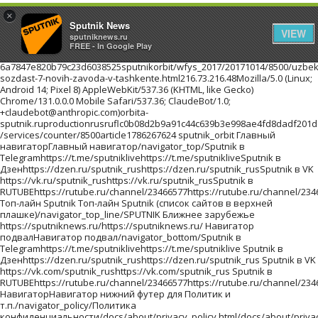
×
Sputnik News
VIEW
sputniknews.ru
FREE - In Google Play
6a7847e820b79c23d6038525sputnikorbit/wfys_2017/20171014/8500/uzbekistan-sozdast-7-novih-zavoda-v-tashkente.html216.73.216.48Mozilla/5.0 (Linux; Android 14; Pixel 8) AppleWebKit/537.36 (KHTML, like Gecko) Chrome/131.0.0.0 Mobile Safari/537.36; ClaudeBot/1.0; +claudebot@anthropic.com)orbita-sputnik.ruproductionrusruflc0b08d2b9a91c44c639b3e998ae4fd8dadf201d627800e37201710141//images/https://id.sputniknews.com/images/orbit/110001000030000https://cm.sputniknews.com/chatf4uoHwgT3L1productionhttps://sputniknews.ru.sputniknews.ru4419376 /services/counter/8500article1786267624 sputnik_orbit Главный навигаторГлавный навигатор/navigator_top/Sputnik в Telegramhttps://t.me/sputniklivehttps://t.me/sputnikliveSputnik в Дзенhttps://dzen.ru/sputnik_rushttps://dzen.ru/sputnik_rusSputnik в VK https://vk.ru/sputnik_rushttps://vk.ru/sputnik_rusSputnik в RUTUBEhttps://rutube.ru/channel/23466577https://rutube.ru/channel/23466577 Топ-лайн Sputnik Топ-лайн Sputnik (список сайтов в верхней плашке)/navigator_top_line/SPUTNIK Ближнее зарубежье https://sputniknews.ru/https://sputniknews.ru/ Навигатор подвалНавигатор подвал/navigator_bottom/Sputnik в Telegramhttps://t.me/sputniklivehttps://t.me/sputniklive Sputnik в Дзенhttps://dzen.ru/sputnik_rushttps://dzen.ru/sputnik_rus Sputnik в VK https://vk.com/sputnik_rushttps://vk.com/sputnik_rus Sputnik в RUTUBEhttps://rutube.ru/channel/23466577https://rutube.ru/channel/23466577 НавигаторНавигатор нижний футер для Политик и т.п./navigator_policy/Политика конфиденциальности/docs/about/privacy_policy.html/docs/about/privacy_policy.html Политика использования Cookie/docs/about/cookie_policy.html/docs/about/cookie_policy.html Правила применения рекомендательных технологий/docs/about/privacy_policy.html#privacy_policy/docs/about/privacy_policy.html#privacy_policy архивlist_kw1 * list_kw2 * list_kw3/archive/Ты супер! Второй сезон!940551c8665e4018b624a988fd22d95f/projects/20180215/19023.htmlТы супер! Второй сезон!Ты супер! Второй сезон!Ты супер! Второй сезон!ty-super-vtorojj-sezon Ты супер! Второй сезон! ПроектыПроекты/projects/Самую многочисленную группу женщин и детей, спасенных из горячих точек Ближнего Востока, доставят в субботу в Грозный спецрейсом из сирийского Хмеймима, сообщила РИА Новости в пятницу член СПЧ при главе Чечни Хеда Саратова.a7aafa959366b1536e13dc09b87a052e/wfys_2017/20171020/18042.htmlПервый рейс из Сирии доставит в Грозный группу спасенных женщин и детейСамую многочисленную группу женщин и детей, спасенных из горячих точек Ближнего Востока, доставят в субботу в Грозный спецрейсом из сирийского Хмеймима, сообщила РИА Новости в пятницу член СПЧ при главе Чечни Хеда Саратова.pervyjj-rejjs-iz-sirii-dostavit-v-groznyjj-gruppu-spasennykh-zhenshhin-i-detejj WFYS-2017WFYS-2017/wfys_2017/Мужчина с ножом напал на посетителей торгового центра на юго-востоке Польши, сообщает радиостанция RFM FM. Один человек погиб, еще восемь получили ранения.2b27cdb07bc2eb7a71c2b953f1777c13/wfys_2017/20171020/18035.htmlВ Польше мужчина с ножом напал на посетителей торгового центраМужчина с ножом напал на посетителей торгового центра на юго-востоке Польши, сообщает радиостанция RFM FM. Один человек погиб, еще восемь получили ранения.v-polshe-muzhchina-s-nozhom-napal-na-posetitelejj-torgovogo-centra WFYS-2017WFYS-2017/wfys_2017/Около тысячи гостей приглашены на премьеру "Матильды" в Петербурге, которая состоится 23 октября в Мариинском театре, сообщил РИА Новости представитель организатора кинопоказа.e207a4eb8e2cc1ed90f6dace8bc7f266/wfys_2017/20171020/18029.htmlНа премьеру "Матильды" в Петербурге приглашены около тысячи гостейОколо тысячи гостей приглашены на премьеру "Матильды" в Петербурге, которая состоится 23 октября в Мариинском театре, сообщил РИА Новости представитель организатора кинопоказа.na-premeru-matildy-v-peterburge-priglasheny-okolo-tysjachi-gostejj WFYS-2017WFYS-2017/wfys_2017/Правительство Испании на заседании в предстоящую субботу намерено применить статью 155 Конституции страны, предполагающую возможность приостановки автономного статуса Каталонии, заявил испанский премьер Мариано Рахой на пресс-конференции в Брюсселе.67e8a19faa971a455b368320404caeaf/wfys_2017/20171020/18024.htmlМадрид в субботу применит статью Конституции, лишающую Каталонию автономииПравительство Испании на заседании в предстоящую субботу намерено применить статью 155 Конституции страны, предполагающую возможность приостановки автономного статуса Каталонии, заявил испанский премьер Мариано Рахой на пресс-конференции в Брюсселе.madrid-v-subbotu-primenit-statju-konstitucii-lishajushhuju-kataloniju-avtonomii WFYS-2017WFYS-2017/wfys_2017/ архивlist_kw1 * list_kw2 * list_kw3/archive/ <!--В head сайта один раз подключите библиотеку--> <script src="https://yastatic.net/pcode/adfox/loader.js" crossorigin="anonymous"></script> <!--AdFox START--> <!--riaru--> <!--Площадка: orbita-sputnik.ru / * / *--> <!--Тип баннера: 1000x--> <!--Расположение: 55001_orbita-sputnik.ru_bn1--> <div id="adfox_14976088074735673"></div> <script> window.Ya.adfoxCode.create({ ownerId: 249922, containerId: 'adfox_14976088074735673', params: { pp: 'kpg', ps: 'cmwc', p2: 'fliq', puid1: '' } }); </script> <!--AdFox START--> <!--riaru--> <!--Площадка: orbita-sputnik.ru / * / *--> <!--Тип баннера: 1000x--> <!--Расположение: 55002_bn2--> <div id="adfox_149760898208993054"></div> <script> window.Ya.adfoxCode.create({ ownerId: 249922, containerId: 'adfox_149760898208993054', params: { pp: 'kph', ps: 'cmwc', p2: 'fliq', puid1: '' } }); </script> <!--AdFox START--> <!--riaru--> <!--Площадка: orbita-sputnik.ru / * / *--> <!--Тип баннера: 1000x--> <!--Расположение: 55003_bn3--> <div id="adfox_149760905039733471"></div> <script> window.Ya.adfoxCode.create({ ownerId: 249922, containerId: 'adfox_149760905039733471', params: { pp: 'kpi', ps: 'cmwc', p2: 'fliq', puid1: '' } }); </script> <!--AdFox START--> <!--riaru--> <!--Площадка: orbita-sputnik.ru / * / *--> <!--Тип баннера: 1000x--> <!--Расположение: 55004_bn4--> <div id="adfox_149760909413214648"></div> <script> window.Ya.adfoxCode.create({ ownerId: 249922, containerId: 'adfox_149760909413214648', params: { pp: 'kpj', ps: 'cmwc', p2: 'fliq', puid1: '' } }); </script><!--В head сайта один раз подключите библиотеку--> <script src="https://yastatic.net/pcode/adfox/loader.js" crossorigin="anonymous"></script> <!--AdFox START--> <!--riaru--> <!--Площадка: orbita-sputnik.ru / * / *--> <!--Тип баннера: 300x--> <!--Расположение: 55005_bn5--> <div id="adfox_149760913936336539"></div> <script> window.Ya.adfoxCode.create({ ownerId: 249922, containerId: 'adfox_149760913936336539', params: { pp: 'kpk', ps: 'cmwc', p2: 'flng', puid1: '' } }); </script> <br> <!--AdFox START--> <!--riaru--> <!--Площадка: orbita-sputnik.ru / * / *--> <!--Тип баннера: 300x--> <!--Расположение: 55008_bn8--> <div id="adfox_149788621877875597"></div> <script> window.Ya.adfoxCode.create({ ownerId: 249922, containerId: 'adfox_149788621877875597', params: { pp: 'kpv', ps: 'cmwc', p2: 'flng', puid1: '' } }); </script> <!--AdFox START--> <!--riaru--> <!--Площадка: orbita-sputnik.ru / * / *--> <!--Тип баннера: 300x--> <!--Расположение: 55006_bn6--> <div id="adfox_149760920670438387"></div> <script> window.Ya.adfoxCode.create({ ownerId: 249922, containerId: 'adfox_149760920670438387', params: { pp: 'kpl', ps: 'cmwc', p2: 'flng', puid1: '' } }); </script> <br> <!--AdFox START--> <!--riaru--> <!--Площадка: orbita-sputnik.ru / * / *--> <!--Тип баннера: 300x--> <!--Расположение: 55009_bn9--> <div id="adfox_149788629099157512"></div> <script> window.Ya.adfoxCode.create({ ownerId: 249922, containerId: 'adfox_149788629099157512', params: { pp: 'kpw', ps: 'cmwc', p2: 'flng', puid1: '' } }); </script> sputnik_ososhttps://sputnik-ossetia.ruhttps://cdnn1.img.sputnik-ossetia.ru/img/07ea/08/09/40452831_0:1:881:496_405x0_80_0_0_9e9f6696c08b6b82e7fbc185cd20fb1c.jpg5931c5bfee08c9d8ed2fbcd388bd2880/20260809/v-dzauskom-i-znaurskom-rayonakh-pochtili-pamyat-zhertv-gruzinskoy-agressii-40453218.htmlВ Дзауском и Знаурском районах почтили память жертв грузинской агрессииv-dzauskom-i-znaurskom-rajjonakh-pochtili-pamjat-zhertv-gruzinsko