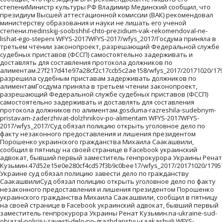
степениМинистр культуры РФ Владимир Мединский сообщил, что
президиум Высшей аттестационной комиссии (ВАК) рекомендовал
министерству образования и науки не лишать его ученой
степени.medinskijj-soobshhil-chto-prezidium-vak-rekomendoval-ne-
lishat-ego-stepeni WFYS-2017WFYS-2017/wfys_2017/Госдума приняла в
третьем чтении законопроект, разрешающий Федеральной службе
судебных приставов (ФССП) самостоятельно задерживать и
доставлять для составления протокола должников по
алиментам.27f217d41e97a28cf2c17ccb5c2ae158/wfys_2017/20171020/17
разрешила судебным приставам задерживать должников по
алиментамГосдума приняла в третьем чтении законопроект,
разрешающий Федеральной службе судебных приставов (ФССП)
самостоятельно задерживать и доставлять для составления
протокола должников по алиментам.gosduma-razreshila-sudebnym-
pristavam-zaderzhivat-dolzhnikov-po-alimentam WFYS-2017WFYS-
2017/wfys_2017/Суд обязал полицию открыть уголовное дело по
факту незаконного предоставления и лишения президентом
Порошенко украинского гражданства Михаила Саакашвили,
сообщил в пятницу на своей странице в Facebook украинский
адвокат, бывший первый заместитель генпрокурора Украины Ренат
Кузьмин.47d52e15e0e280cf4cd57f3b9c0bee17/wfys_2017/20171020/1795
Украине суд обязал полицию завести дело по гражданству
СаакашвилиСуд обязал полицию открыть уголовное дело по факту
незаконного предоставления и лишения президентом Порошенко
украинского гражданства Михаила Саакашвили, сообщил в пятницу
на своей странице в Facebook украинский адвокат, бывший первый
заместитель генпрокурора Украины Ренат Кузьмин.na-ukraine-sud-
objazal-policiju-zavesti-delo-po-grazhdanstvu-saakashvili WFYS-