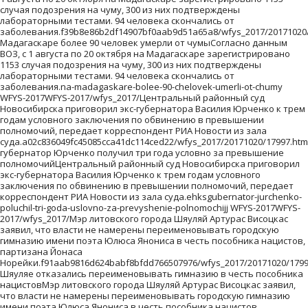
евышении полномочий, передает
корреспондент РИА Новости из зала суда.ehksgubernator-jurchenko-
poluchil-tri-goda-uslovno-za-prevyshenie-polnomochijj WFYS-2017WFYS-
2017/wfys_2017/Мэр литовского города Шяуляй Артурас Висоцкас
заявил, что власти не намерены переименовывать городскую
гимназию имени поэта Юлюса Янониса в честь пособника нацистов,
партизана Йонаса
Норейки.f91aab9816d624babf8bfdd766507976/wfys_2017/20171020/1799
Шяуляе отказались переименовывать гимназию в честь пособника
нацистовМэр литовского города Шяуляй Артурас Висоцкас заявил,
что власти не намерены переименовывать городскую гимназию
имени поэта Юлюса Янониса в честь пособника нацистов,