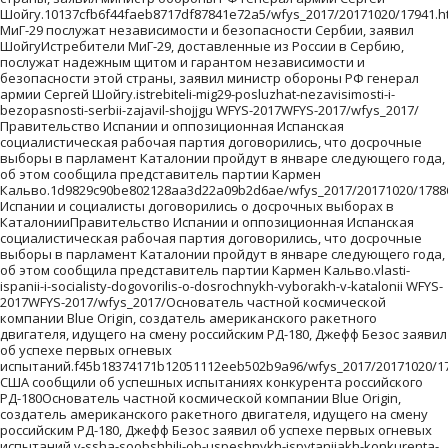
Шойгу.10137cfb6f44faeb8717df87841e72a5/wfys_2017/20171020/17941.
МиГ-29 послужат независимости и безопасности Сербии, заявил
ШойгуИстребители МиГ-29, доставленные из России в Сербию,
послужат надежным щитом и гарантом независимости и
безопасности этой страны, заявил министр обороны РФ генерал
армии Сергей Шойгу.istrebiteli-mig29-posluzhat-nezavisimosti-i-
bezopasnosti-serbii-zajavil-shojjgu WFYS-2017WFYS-2017/wfys_2017/
Правительство Испании и оппозиционная Испанская
социалистическая рабочая партия договорились, что досрочные
выборы в парламент Каталонии пройдут в январе следующего года,
об этом сообщила представитель партии Кармен
Кальво.1d9829c90be802128aa3d22a09b2d6ae/wfys_2017/20171020/1788
Испании и социалисты договорились о досрочных выборах в
КаталонииПравительство Испании и оппозиционная Испанская
социалистическая рабочая партия договорились, что досрочные
выборы в парламент Каталонии пройдут в январе следующего года,
об этом сообщила представитель партии Кармен Кальво.vlasti-
ispanii-i-socialisty-dogovorilis-o-dosrochnykh-vyborakh-v-katalonii WFYS-
2017WFYS-2017/wfys_2017/Основатель частной космической
компании Blue Origin, создатель американского ракетного
двигателя, идущего на смену российским РД-180, Джефф Безос заявил
об успехе первых огневых
испытаний.f45b18374171b12051112eeb502b9a96/wfys_2017/20171020/17
США сообщили об успешных испытаниях конкурента российского
РД-180Основатель частной космической компании Blue Origin,
создатель американского ракетного двигателя, идущего на смену
российским РД-180, Джефф Безос заявил об успехе первых огневых
испытаний.v-ssha-soobshhili-ob-uspeshnykh-ispytanijakh-konkurenta-