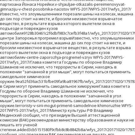
партизана Йонаса Норейки.v-shjauljae-otkazalis-pereimenovyvat-
gimnaziju-v-chest-posobnika-nacistov WFYS-2017WFYS-2017/wfys_2017/
Известно, что злоумышленники порезали шины на колесах, машина
до сих пор стоит на месте, и бросили неизвестное взрывчатое
вещество, в результате взрыва которого вылетели окна в
подъезде и поврежден кузов
автомобиля9128b30461c2f6dbf983c7cefb3f48a1/wfys_2017/20171020/179
центре Запорожья прогремел взрывИзвестно, что злоумышленники
порезали шины на колесах, машина до сих пор стоит на месте, и
бросили неизвестное взрывчатое вещество, в результате взрыва
которого вылетели окна в подъезде и поврежден кузов
автомобиляv-centre-zaporozhja-progremel-vzryv WFYS-2017WFYS-
2017/wfys_2017/Глава комитета Госдумы по обороне Владимир
Шаманов не исключил, что террористы в Сирии, находясь в
положении "загнанной в угол мыши", могут попытаться применить
самодельное химическое
оружие.9ea52fd36ac531bfbe09fa9ba81967fb/wfys_2017/20171020/17978
в Сирии могут применить самодельное химоружиеГлава комитета
Госдумы по обороне Владимир Шаманов не исключил, что
террористы в Сирии, находясь в положении "загнанной в угол
мыши", могут попытаться применить самодельное химическое
оружие.terroristy-v-sirii-mogut-primenit-samodelnoe-khimoruzhie WFYS-
2017WFYS-2017/wfys_2017/Министр культуры РФ Владимир
Мединский сообщил, что президиум Высшей аттестационной
комиссии (ВАК) рекомендовал министерству образования и науки не
лишать его ученой
степени.a4ded3cb5151580f9cfbb8c8b8842b8a/wfys_2017/20171020/1797
сообщил, что президиум ВАК рекомендовал не лишать его