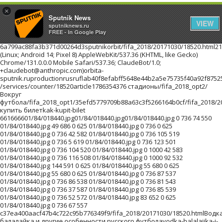
×
Sputnik News
VIEW
sputniknews.ru
FREE - In Google Play
6a799ac88fa3b371d00264d3sputnikorbit/fifa_2018/20171030/18520.html216.73.216.85Mozilla/5.0 (Linux; Android 14; Pixel 8) AppleWebKit/537.36 (KHTML, like Gecko) Chrome/131.0.0.0 Mobile Safari/537.36; ClaudeBot/1.0; +claudebot@anthropic.com)orbita-sputnik.ruproductionrusruflab40f8efabff5648e44b2a5e75735f40a92f87525e3ebf45201710301//images/https://id.sputniknews.com/images/orbit/110001000030000https://cm.sputniknews.com/chatf4uoHwgT3L1productionhttps://sputniknews.ru.sputniknews.ru4419376 /services/counter/18520article1786354376 стадионы/fifa_2018_opt2/ Вокруг футбола/fifa_2018_opt1/35efd5779709b88a63c3f5266164b0cf/fifa_2018/20171030/18156.htmlКак купить билетkak-kupit-bilet 661666601/84/018440.jpg01/84/018440.jpg01/84/018440.jpg 0 736 74 550 01/84/018440.jpg 49 686 0 625 01/84/018440.jpg 0 736 0 625 01/84/018440.jpg 0 736 42 582 01/84/018440.jpg 0 736 105 519 01/84/018440.jpg 0 736 5 619 01/84/018440.jpg 0 736 123 501 01/84/018440.jpg 0 736 104 520 01/84/018440.jpg 0 1000 42 583 01/84/018440.jpg 0 736 116 508 01/84/018440.jpg 0 1000 92 532 01/84/018440.jpg 144 591 0 625 01/84/018440.jpg 55 680 0 625 01/84/018440.jpg 55 680 0 625 01/84/018440.jpg 0 736 87 537 01/84/018440.jpg 0 736 86 538 01/84/018440.jpg 0 736 81 543 01/84/018440.jpg 0 736 37 587 01/84/018440.jpg 0 736 85 539 01/84/018440.jpg 0 736 52 572 01/84/018440.jpg 83 652 0 625 01/84/018440.jpg 0 736 67 557 c37ea400aacf47b4c722c95b776349f9/fifa_2018/20171030/18520.htmlВодка, балалайка и другие особенности русского футболаvodka-balalajjka-i-drugie-osobennosti-russkogo-futbola 221222201/82/018228.jpg01/82/018228.jpg01/82/018228.jpg 0 736 74 550 01/82/018228.jpg 49 686 0 625 01/82/018228.jpg 0 736 0 625 01/82/018228.jpg 0 736 42 582 01/82/018228.jpg 0 736 105 519 01/82/018228.jpg 0 736 5 619 01/82/018228.jpg 0 736 123 501 01/82/018228.jpg 0 736 104 520 01/82/018228.jpg 0 1000 42 583 01/82/018228.jpg 0 736 116 508 01/82/018228.jpg 0 1000 92 532 01/82/018228.jpg 144 591 0 625 01/82/018228.jpg 55 680 0 625 01/82/018228.jpg 55 680 0 625 01/82/018228.jpg 0 736 87 537 01/82/018228.jpg 0 736 86 538 01/82/018228.jpg 0 736 81 543 01/82/018228.jpg 0 736 37 587 01/82/018228.jpg 0 736 85 539 01/82/018228.jpg 0 736 52 572 01/82/018228.jpg 83 652 0 625 01/82/018228.jpg 0 736 67 557 dfb443267fb67f0015199ec6e697b54b/fifa_2018/20171030/18527.htmlКак вернуться домой живымkak-vernutsja-domojj-zhivym 111111101/81/018175.jpg01/81/018175.jpg01/81/018175.jpg 0 736 74 550 01/81/018175.jpg 49 686 0 625 01/81/018175.jpg 0 736 0 625 01/81/018175.jpg 0 736 42 582 01/81/018175.jpg 0 736 105 519 01/81/018175.jpg 0 736 5 619 01/81/018175.jpg 0 736 123 501 01/81/018175.jpg 0 736 104 520 01/81/018175.jpg 0 1000 42 583 01/81/018175.jpg 0 736 116 508 01/81/018175.jpg 0 1000 92 532 01/81/018175.jpg 144 591 0 625 01/81/018175.jpg 55 680 0 625 01/81/018175.jpg 55 680 0 625 01/81/018175.jpg 0 736 87 537 01/81/018175.jpg 0 736 86 538 01/81/018175.jpg 0 736 81 543 01/81/018175.jpg 0 736 37 587 01/81/018175.jpg 0 736 85 539 01/81/018175.jpg 0 736 52 572 01/81/018175.jpg 83 652 0 625 01/81/018175.jpg 0 736 67 557 3fcf280753569e56ceea9d4fb0d8e4c0/fifa_2018/20171030/18513.htmlГде поесть и не отравитьсяgde-poest-i-ne-otravitsja 331333301/82/018281.jpg01/82/018281.jpg01/82/018281.jpg 0 736 74 550 01/82/018281.jpg 49 686 0 625 01/82/018281.jpg 0 736 0 625 01/82/018281.jpg 0 736 42 582 01/82/018281.jpg 0 736 105 519 01/82/018281.jpg 0 736 5 619 01/82/018281.jpg 0 736 123 501 01/82/018281.jpg 0 736 104 520 01/82/018281.jpg 0 1000 42 583 01/82/018281.jpg 0 736 116 508 01/82/018281.jpg 0 1000 92 532 01/82/018281.jpg 144 591 0 625 01/82/018281.jpg 55 680 0 625 01/82/018281.jpg 55 680 0 625 01/82/018281.jpg 0 736 87 537 01/82/018281.jpg 0 736 86 538 01/82/018281.jpg 0 736 81 543 01/82/018281.jpg 0 736 37 587 01/82/018281.jpg 0 736 85 539 01/82/018281.jpg 0 736 52 572 01/82/018281.jpg 83 652 0 625 01/82/018281.jpg 0 736 67 557 Видео/fifa_2018_opt7/Международный проект "Ты супер! Танцы" — это новый масштабный проект телеканала НТВ и Международного информационного агентства и радио Sputnik. Участники проекта — талантливые дети, обладающие незаурядными танцевальными способностями и проживающие в детских домах, интернатах, в приемных или опекунских семьях.89392dc8680d5110cfc1d94ba8494291/you_super_dance/20170817/2678.html"Танцы - это жизнь" - девиз участников шоу "Ты супер! Танцы"Международный проект "Ты супер! Танцы" — это новый масштабный проект телеканала НТВ и Международного информационного агентства и радио Sputnik. Участники проекта — талантливые дети, обладающие незаурядными танцевальными способностями и проживающие в детских домах, интернатах, в приемных или опекунских семьях.tancy--ehto-zhizn--deviz-uchastnikov-shou-ty-super-tancy "Ты супер!" Танцы"Ты супер!" Танцы/you_super_dance/"Танцы - это жизнь" - девиз участников шоу "Ты супер! Танцы""Танцы - это жизнь" - девиз участников шоу "Ты супер! Танцы"111rian_videoRIA NovostiЮные конкурсанты шоу "Ты супер! Танцы" покоряли Москву с девизом "Танцы - это жизнь!""Танцы - это жизнь" - девиз участников шоу "Ты супер! Танцы""Танцы - это жизнь" - девиз участников шоу "Ты супер! Танцы"Юные конкурсанты шоу "Ты супер! Танцы" покоряли Москву с девизом "Танцы - это жизнь!"video_illustrations00/25/002538.jpg 125 1794 0 1080 00/25/002538.jpg 409 1510 0 1080 00/25/002538.jpg 223 1696 0 1080 00/25/002538.jpg 0 1920 0 1080 00/25/002538.jpg 312 1608 0